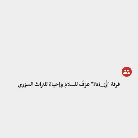
فرقة "فَيْ_Fai" عزفٌ للسلام وإحياءٌ للتراث السوري