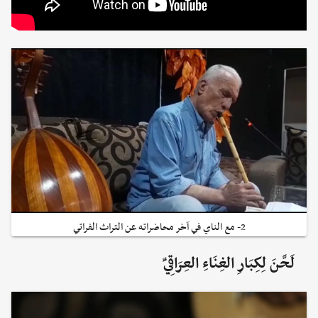
2- مع الناي في آخر محاضراته عن التراث الفراتي
لَحَّنَ لِكِبَارِ الغِنَاءِ العِرَاقِيِّ