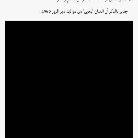
جدير بالذكر أن الفنان "يحيى" من مواليد دير الزور 1960.