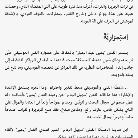
في تراث الجزيرة والفرات، أعزفُ منذ فترة طويلة على آلتي المفضلة الناي، وحصلت
عبرها على عدّة جوائز داخل وخارج القطر، بمشاركات بالعزف الفردي، بالإضافة
لموهبتي في العزف على آلة العود».
اِستِمرَارِيَّةٌ
يستمر الفنان "يحيى عبد الجبار" بالحفاظ على مشواره الفني الموسيقي حتّى
تاريخه، وذلك ضمن مدينة "الحسكة" حيث إقامته الحالية، في المراكز الثقافية، إلى
جانب إلقاء المحاضرات النظرية في تلك المراكز عن تخصصه الموسيقي، وما نتج عن
بحثه وتدوينه.
...«عملُه الفني والموسيقي محط تقدير واحترام، وما أنجزه يستحق الإشادة
والإشارة» هذا ما قاله الفنان "سهيل الجابر" عن زميله الفنان "يحيى" وأضاف: «له
عمل ضخم في مجال البحث والتوثيق، ويقدم نموذجاً رائعاً في العتابا والموال على
الناي بشكل خاص، عازف رائع، وملحن مبدع، فقد منح للجزيرة والفرات اهتماماً
خاصاً ومميزاً بمجال تخصصه».
ابن مدينة الحسكة الفنان "سهيل الجابر" اعتبر تصدي الفنان "يحيى" لإلقاء
المحاضرات عن تراث منطقتنا موضعَ تقديرٍ وشكر.