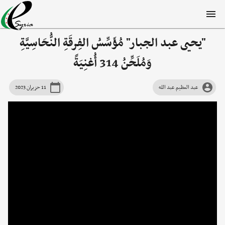
"يحيى عبد الجبار" مُؤَسِّسُ الفِرقَةِ النُّحَاسِيَّةِ
وَمُلَحِّنُ 314 أُغنِيَةً
عبد العظيم عبد الله
11 حزيران 2023