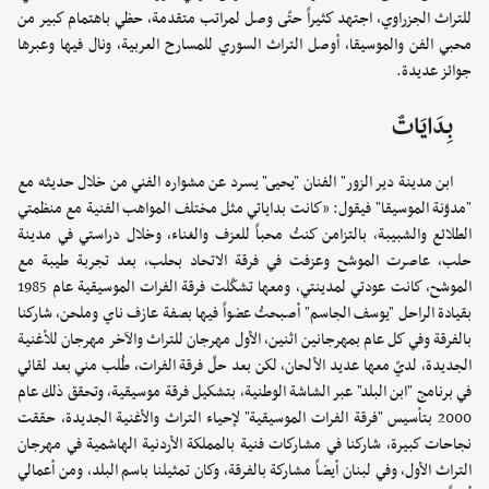
للتراث الجزراوي، اجتهد كثيراً حتّى وصل لمراتب متقدمة، حظي باهتمام كبير من
محبي الفن والموسيقا، أوصل التراث السوري للمسارح العربية، ونال فيها وعبرها
جوائز عديدة.
بِدَايَاتٌ
ابن مدينة دير الزور" الفنان "يحيى" يسرد عن مشواره الفني من خلال حديثه مع
"مدوّنة الموسيقا" فيقول: «كانت بداياتي مثل مختلف المواهب الفنية مع منظمتي
الطلائع والشبيبة، بالتزامن كنتُ محباً للعزف والغناء، وخلال دراستي في مدينة
حلب، عاصرت الموشح وعزفت في فرقة الاتحاد بحلب، بعد تجربة طيبة مع
الموشح، كانت عودتي لمدينتي، ومعها تشكّلت فرقة الفرات الموسيقية عام 1985
بقيادة الراحل "يوسف الجاسم" أصبحتُ عضواً فيها بصفة عازف ناي وملحن، شاركنا
بالفرقة وفي كل عام بمهرجانين اثنين، الأول مهرجان للتراث والآخر مهرجان للأغنية
الجديدة، لديّ معها عديد الألحان، لكن بعد حلّ فرقة الفرات، طُلب مني بعد لقائي
في برنامج "ابن البلد" عبر الشاشة الوطنية، بتشكيل فرقة موسيقية، وتحقق ذلك عام
2000 بتأسيس "فرقة الفرات الموسيقية" لإحياء التراث والأغنية الجديدة، حققت
نجاحات كبيرة، شاركنا في مشاركات فنية بالمملكة الأردنية الهاشمية في مهرجان
التراث الأول، وفي لبنان أيضاً مشاركة بالفرقة، وكان تمثيلنا باسم البلد، ومن أعمالي