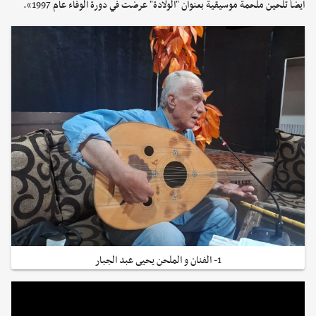
أيضاً تلحين ملحمة موسيقية بعنوان "الولادة" عرضت في دورة الوفاء عام 1997».
1- الفنان و الملحن يحيى عبد الجبار