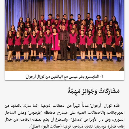
3- المايسترو بشر عيسى مع اليافعين من كورال أرجوان
مُشَارَكَاتٌ وَجَوَائِزُ مُهِمَّةٌ
قدّم كورال "أرجوان" عدداً كبيراً من الحفلات النوعية، كما شارك بالعديد من
المهرجانات والاحتفالات الفنية على مسارح محافظة "طرطوس" ومدن الساحل
السوري، وفي دار الأوبرا في "دمشق"، واستطاع أن يضع بصمته الخاصة من خلال
إقامة ظاهرة موسيقية ثقافية سياحية نوعية (حفلات الهواء الطلق).