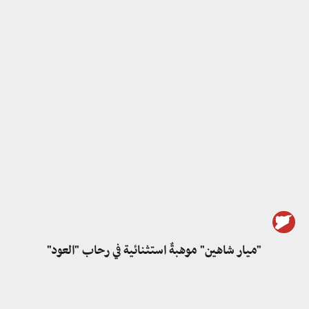
"ميار شاهين" موهبةٌ استثنائية في رحاب "العود"