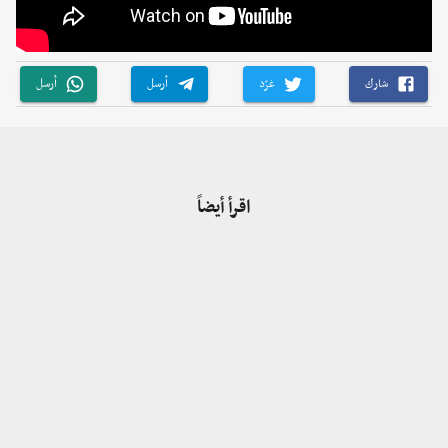
شارك
غرّد
أرسل
أرسل
اقرأ أيضاً