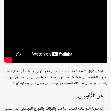
تمكن كورال "أرجوان" منذ تأسيسه وعلى مدى ثماني سنوات أن يخلق لنفسه
بصمته الخاصة ليس فقط على مستوى محافظة "طرطوس" بل على مستوى "سورية"
والعالم، من خلال مشاركاته المتنوعة والجوائز التي حصل عليها بجدارة كبيرة.
عَن التَّأسِيسِ
لِـ«مدونة الموسيقا» تحدث الباحث والمؤلف والموزع الموسيقي "بشر عيسى"