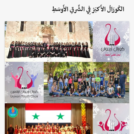
الكُورَالُ الأَكبَرُ فِي الشَّرقِ الأَوسَطِ