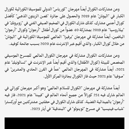
ومن مشاركات الكورال أيضاً مهرجان "كورياس" الدولي للموسيقا الكورالية لكورال
الكبار في "اليونان" عام 2019 والحصول على جائزة "غصن الزيتون الذهبي" كأفضل
كورال أجنبي مشارك، كذلك شارك الكورال في المخيم الصيفي الفني في "زوبرونك" في
"بيلاروسيا" عام 2019 بمشاركة 40 عضواً من كورال أطفال "أرجوان" وكورال "أرجوان"
اليافعين، أيضاً مشاركة في مهرجان "برفيزا" العالمي للموسيقا الكورالية في "اليونان"
من خلال كورال الكبار، والذي أقيم عبر الإنترنت عام 2020 بسبب جائحة كوفيد.
ومن مشاركات الكورال مشاركة في مهرجان الكورال العالمي للمسرح الموسيقي
المخصص للبيئة (كورال الأطفال) والذي أقيم أيضاً عبر الإنترنت في "تسالونيك" عام
2021، أيضاً مشاركة في المهرجان العالمي "معاً في القرن الحادي والعشرين" في
"صوفيا" عام 2021 حيث فاز الكورال بجائزة المركز الأول.
أيضاً مشاركة في مهرجان "الكورال للسلام العالمي" وهو أكبر مهرجان كورالي في
العالم شارك فيه 251 كورالاً من جميع أنحاء العالم في "فيينا" عام 2021، فاز فيه
"أرجوان" بالميدالية الفضية، كذلك شارك الكورال في حفلتين مشتركتين مع أوركسترا
"شباب فينيسيا" في مسرح "توينولو" في "البندقية" في أيار 2023.