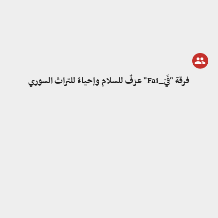
فرقة "فَيْ_Fai" عزفٌ للسلام وإحياءٌ للتراث السوري