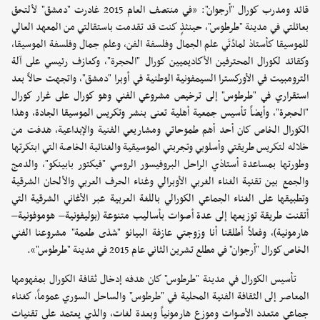
قائد ومدرب كورال "أرجوان": «في منتصف العام 2015 غادرت "دمشق" لألتحق
بعائلتي في مدينة "طرطوس"، حينئذٍ كنت قد تقدمت باستقالتي من المعهد العالي
للموسيقا كأستاذ لمادّتَي علم الجمال وفلسفة الفن، وعلم جمال وفلسفة الموسيقا،
وكقائد لكورال المحترفين الأكاديميين كورال "الحجرة"، وكعازف رئيسي على آلة
الترومبيت في الأوركسترا السيمفونية الوطنية في أوبرا "دمشق"، واتجهت حالاً بعد
استقراري في "طرطوس" إلى ترخيص مشروعي الفني وهو كورال على غرار كورال
"الحجرة"، وأيضاً تأسيس جمعية أهلية تعنى بنشر وتكريس الموسيقا الجادة، وهذا
الكورال الخاص كان أحد أهم طموحاتي ومشاريعي الفنية والإبداعية، هدفت من
خلاله لتكريس طريقتي وأسلوبي وتجربتي الموسيقية والغنائية الخاصة التي ابتكرتها
وطورتها بمساعدة أستاذي الراحل البروفيسور الروسي "فيكتور بابينكو"، والدمج
والجمع بين تقنية الغناء الغربي الأوبرالي وغناء الحرف العربي والألحان الشرقية
وتطبيقها على الغناء الجماعي الكورالي باللغة العربية عبر الأغاني الشرقية التي
أتقنت طريقة توزيعها إلى عدة أصوات بأساليب متنوعة (بوليفونية– هوموفونية–
هارمونية)، وفعلاً أطلقنا أنا وزوجتي عازفة البيانو "شذى طعمة" مشروعنا الفني
الخاص كورال "أرجوان" في مطلع تشرين الثاني عام 2015 في مدينة "طرطوس"».
تأسيس الكورال في مدينة "طرطوس" كان هدفه إدخال ثقافة الكورال بمفهومها
المعاصر إلى الثقافة الفنية المحلية في "طرطوس" والساحل السوري عموماً، كغناء
جماعي متعدد الأصوات وموزع هارمونياً وبعدة لغات، والذي يعتمد على تقنيات