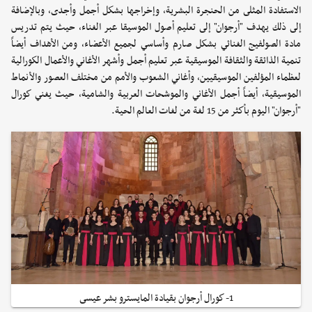
الاستفادة المثلى من الحنجرة البشرية، وإخراجها بشكل أجمل وأجدى، وبالإضافة
إلى ذلك يهدف "أرجوان" إلى تعليم أصول الموسيقا عبر الغناء، حيث يتم تدريس
مادة الصولفيج الغنائي بشكل صارم وأساسي لجميع الأعضاء، ومن الأهداف أيضاً
تنمية الذائقة والثقافة الموسيقية عبر تعليم أجمل وأشهر الأغاني والأعمال الكورالية
لعظماء المؤلفين الموسيقيين، وأغاني الشعوب والأمم من مختلف العصور والأنماط
الموسيقية، أيضاً أجمل الأغاني والموشحات العربية والشامية، حيث يغني كورال
"أرجوان" اليوم بأكثر من 15 لغة من لغات العالم الحية.
1- كورال أرجوان بقيادة المايسترو بشر عيسى