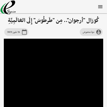
كُورَال "أرجوان".. مِن "طَرطُوسَ" إِلَى العَالَمِيَّةِ
مها محفوض
31 تمّوز 2023