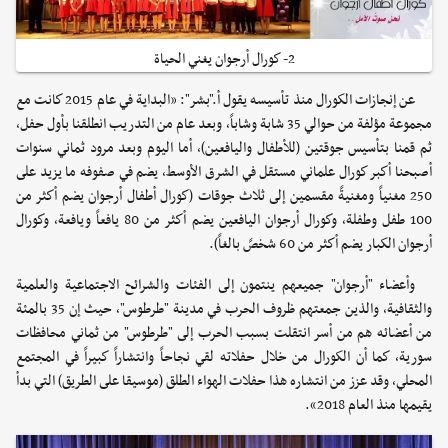
2- كورال أرجوان يغني الحياة
عن إنجازات الكورال منذ تأسيسه يقول أ."بشر": «البداية في عام 2015 كانت مع
مجموعة مؤلفة من حوالي 35 شابة وشاباً، وبعد عام من التدريب انطلقنا بأول حفل،
ثم قمنا بتأسيس جوقتين (للأطفال واليافعين)، أما اليوم وبعد مرود ثماني سنوات
أصبحنا أكبر كورال علماني مستقل في الشرق الأوسط، يضم في صفوفه ما يزيد على
250 مغنياً ومغنيةً مقسمين إلى ثلاث جوقات (كورال أطفال أرجوان يضم أكثر من
100 طفل وطفلة، وكورال أرجوان اليافعين يضم أكثر من 80 يافعاً ويافعة، وكورال
أرجوان الكبار يضم أكثر من 60 شخصً بالغاً).
وأعضاء "أرجوان" جميعهم ينتمون إلى الفئات والشرائح الاجتماعية والعلمية
والثقافية، والذين جمعتهم ظروف الحرب في مدينة "طرطوس"، حيث إن 35 بالمئة
من أعضائه هم من أسر انتقلت بسبب الحرب إلى "طرطوس" من ثماني محافظات
سورية، كما أن الكورال من خلال حفلاته لقي نجاحاً وانتشاراً كبيراً في المجتمع
المحلي، وقد عزز من انتشاره هذا حفلات الهواء الطلق (موسيقا على الطريق) التي بدأ
يقيمها منذ العام 2018».