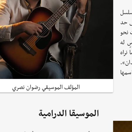
سلسل
ى حد
 نحو
ٍ له
 نراه
ان».
سمها
المؤلف الموسيقي رضوان نصري
الموسيقا الدرامية