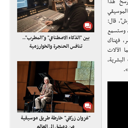
رسخ هذا
لموسيقي
ش"، قال:
، وستسمع
بين "الذكاء الاصطناعي" و"المطرب"..
ر، فهناك
تنافس الحنجرة والخوارزمية
ا الآلات
 البشرية،
».
"غزوان زركلي" خارطة طريق موسيقية
من دمشق إلى العالم