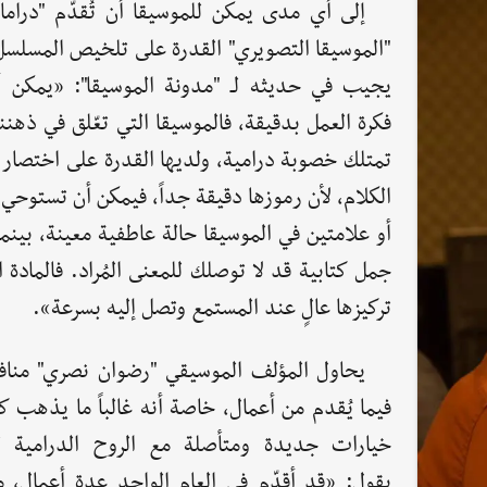
إلى أي مدى يمكن للموسيقا أن تُقدّم "دراما"
"الموسيقا التصويري" القدرة على تلخيص المسلسل 
يجيب في حديثه لـ "مدونة الموسيقا": «يمكن 
فكرة العمل بدقيقة، فالموسيقا التي تعّلق في ذهنن
تمتلك خصوبة درامية، ولديها القدرة على اختصار 
الكلام، لأن رموزها دقيقة جداً، فيمكن أن تستوحي
أو علامتين في الموسيقا حالة عاطفية معينة، بين
جمل كتابية قد لا توصلك للمعنى المُراد. فالمادة 
تركيزها عالٍ عند المستمع وتصل إليه بسرعة».
يحاول المؤلف الموسيقي "رضوان نصري" منا
فيما يُقدم من أعمال، خاصة أنه غالباً ما يذهب ك
خيارات جديدة ومتأصلة مع الروح الدرامية ل
يقول: «قد أقدّم في العام الواحد عدة أعمال، من