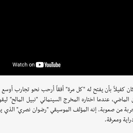
ان كفيلاً بأن يفتح له "كل مرة" أفقاً أرحب نحو تجارب أوسع 
لماضي، عندما اختاره المخرج السينمائي "نبيل المالح" ليقو
جربة من صعوبة. إنه المؤلف الموسيقي "رضوان نصري" الذي يح
راية ومعرفة.