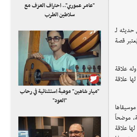
"عامر عموري".. احتراف العزف مع
سلاطين الطرب
حديثه لـ
عتبر قصة
له علاقة
لها علاقة
"ميار شاهين" موهبةٌ استثنائية في رحاب
"العود"
وسيقاها
، موضحاً
ها علاقة