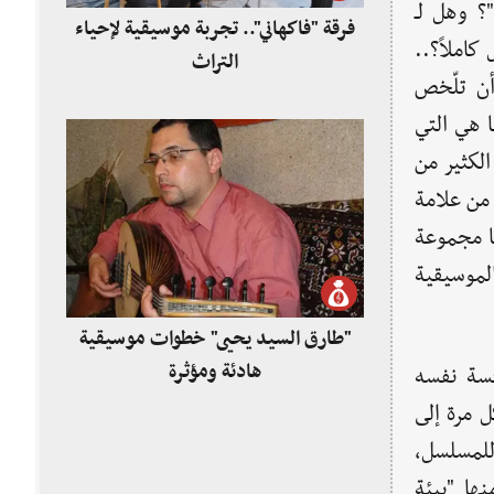
؟ وهل لـ
فرقة "فاكهاني".. تجربة موسيقية لإحياء
كاملاً؟..
التراث
أن تلّخص
ا هي التي
الكثير من
 من علامة
ما مجموعة
الموسيقية
"طارق السيد يحيى" خطوات موسيقية
هادئة ومؤثرة
فسة نفسه
ل مرة إلى
لمسلسل،
ها "بيئة