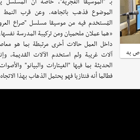
بـ "الموسيقا الغجرية"، خاصة أن المسلسل ي
الموضوع فذهب باتجاهه. وعن قرب النمط ا
المُستخدم فيه من موسيقا مسلسل "صراع العرو
«هما عملان ملحميان ومن تركيبة المدرسة نفسها
داخل العمل حالات أخرى مرتبطة بما هو معاص
اص به
آلات غريبة ولم استخدم الآلات القديمة، وإنم
الحديثة بما فيها "الغيتارات والبيانو" والأصوات
فطالما أنه فنتازيا فهو يحتمل الذهاب بهذا الاتجاه