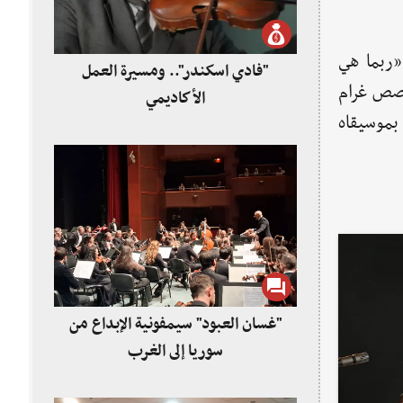
«ربما هي
"فادي اسكندر".. ومسيرة العمل
قصص غرام
الأكاديمي
بموسيقاه
"غسان العبود" سيمفونية الإبداع من
سوريا إلى الغرب