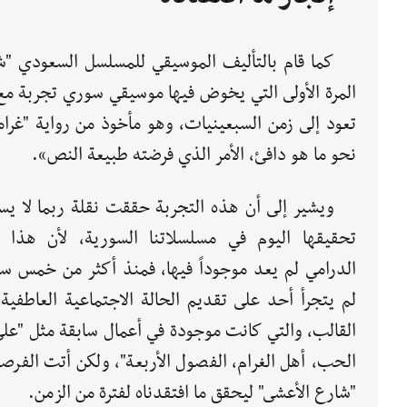
كما قام بالتأليف الموسيقي للمسلسل السعودي "
المرة الأولى التي يخوض فيها موسيقي سوري تجربة مع
تعود إلى زمن السبعينيات، وهو مأخوذ من رواية "غرام
نحو ما هو دافئ، الأمر الذي فرضته طبيعة النص».
ويشير إلى أن هذه التجربة حققت نقلة ربما لا يس
تحقيقها اليوم في مسلسلاتنا السورية، لأن هذا ا
الدرامي لم يعد موجوداً فيها، فمنذ أكثر من خمس س
لم يتجرأ أحد على تقديم الحالة الاجتماعية العاطفية
القالب، والتي كانت موجودة في أعمال سابقة مثل "على
الحب، أهل الغرام، الفصول الأربعة"، ولكن أتت الفرص
"شارع الأعشى" ليحقق ما افتقدناه لفترة من الزمن.