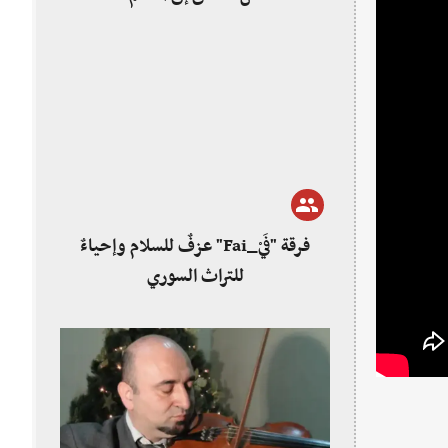
فرقة "فَيْ_Fai" عزفٌ للسلام وإحياءٌ
للتراث السوري