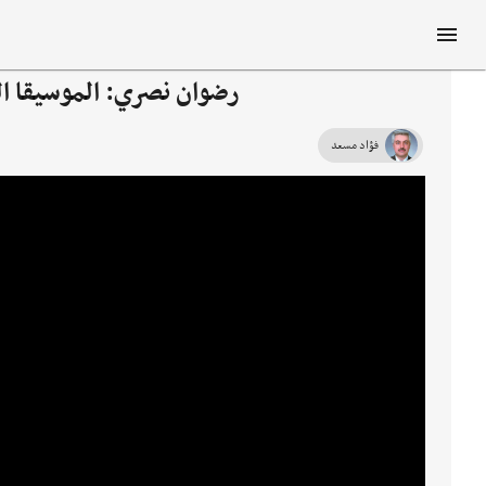
رضوان نصري: الموسيقا الت
فؤاد مسعد