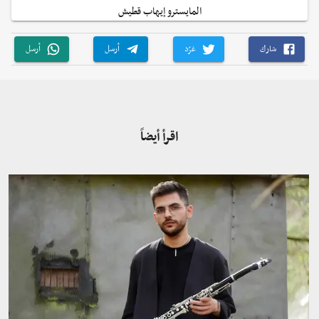
المايسترو إيهاب قطيش
شارك
غرّد
أرسل
أرسل
اقرأ أيضاً