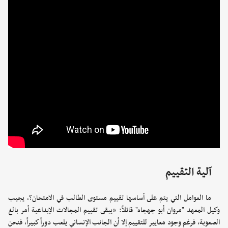
آلية التقييم
ما العوامل التي يتم على أساسها تقييم مستوى الطالب في الامتحان؟، يجيب
وكيل المعهد "مروان أبو جهجاه" قائلاً: «يبقى تقييم المجالات الإبداعية أمر بالغ
الصعوبة، فرغم وجود معايير للتقييم إلا أن الجانب الإنساني يلعب دوراً كبيراً، فنحن