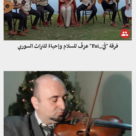
فرقة "فَيْ_Fai" عزفٌ للسلام وإحياءٌ للتراث السوري