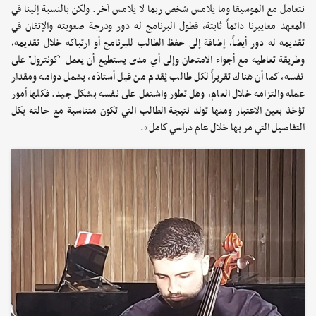
نتعامل مع الموسيقا وما يلامس شخص ربما لا يلامس آخر. ولكن بالنسبة إلينا في
المعهد معاييرنا دائماً ثابتة، فطول البرنامج له دور ودرجة صعوبته والإتقان في
تقديمه له دور أيضاً، إضافة إلى حفظ الطالب للبرنامج أو ارتباكه خلال تقديمه،
وطريقة تعاطيه مع أجواء الامتحان وإلى أي مدى يستطيع أن يعمل "كونترول" على
نفسه، كما أن هناك تقريراً لكل طالب يُقدم من قبل أستاذه، يشمل دوامه ومقدار
عمله والتزامه خلال العام، وهل تطور واشتغل على نفسه بشكل جيد. فكلها أمور
تؤخذ بعين الاعتبار ومنها تولد نتيجة الطالب التي تكون متناسبة مع حالته بكل
التفاصيل التي مر بها خلال عام دراسي كامل».