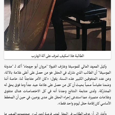
الطالبة هلا اسكيف تعزف على آلة الهارب
وكيل المعهد العالي للموسيقا وعازف الفيولا "مروان أبو جهجاه" أكد لـ "مدونة
الموسيقا" أن الطالب الذي شارك في الحفل هو من حصل على أعلى علامة بالآلة،
وعن عدد المتفوقين الكبير هذه السنة، يقول: «كان الأمر مفاجئاً لنا، خاصة أننا
وضعنا مقياساً صعباً بحيث أن كل من حصل على علامة جيد جداً وما فوق يحق له
المشاركة. ولدى متابعة النتائج وجدنا أنه في كل الاختصاصات هناك متفوق
وعلامات متميزة، مما استدعى إجراء الحفل على مدى يومين، في حين أن المخطط
الأساسي كان إقامة حفل ليوم واحد فقط».
وأشار إلى أن عزف الطلاب في الحفل يُعتبر فرصة لهم، ليرى مجتمعهم الصغير ما