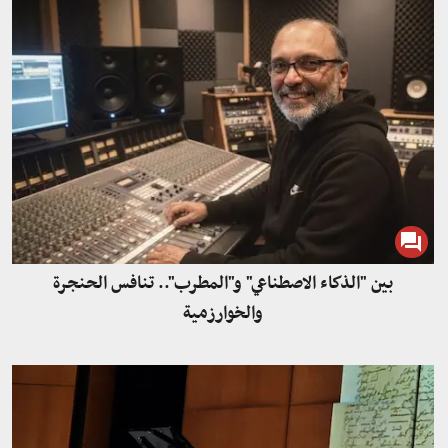
بين "الذكاء الاصطناعي" و"المطرب".. تنافس الحنجرة
والخوارزمية