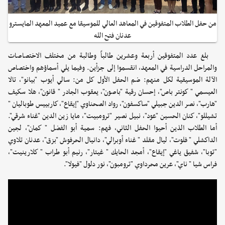
من حفل الطلاب المتفوقين في المعاهد العالي للموسيقا مع عميد المعهد المايسترو
عدنان فتح الله
بلغ عدد المتفوقين أربعة وعشرين طالباً وطالبة من مختلف الاختصاصات
والمراحل الدراسية في المعهد، انقسموا إلى جزأين. وفيما يلي أسماؤهم واختصاص
الآلة الموسيقية لكل منهم: ضم الحفل الأول كل من: سالي أيوب "بيانو"، تالا
العيسمي " كونتر باص"، إحسان رقية "باصون"، يعقوب الجادر " قانون"، هلا سكيف
"هارب"، نصر الدين جبيلي "ساكسفون"، رواد الصحناوي "إيقاع"، كاربييس طوباليان "
تشيللو"، كنان الحسين "عود"، نبيل نصير "ترومبيت"، مايا زين الدين "غناء شرقي".
أما الطلاب الذين أحيوا الحفل الثاني، فهم: سمية أبو الفضل " كمان"، لجين
الداكشلي " فلوت"، ليال مقلد " غناء أوبرالي"، دانيال الحرفوش "بزق"، عدنان تلاوي
"توبا"، شفيق ياغي "إيقاع"، أمجد الحايك " غيتار"، رنيم أبو طراب " كلارينيت"،
فراس شيا " ناي"، عرين محرداوي "ترومبون"، نور دلول "فيولا".