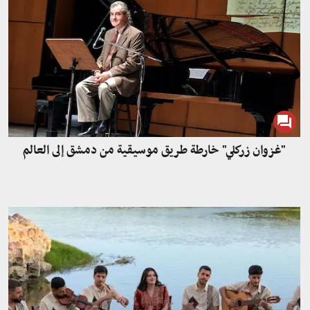
"غزوان زركلي" خارطة طريق موسيقية من دمشق إلى العالم