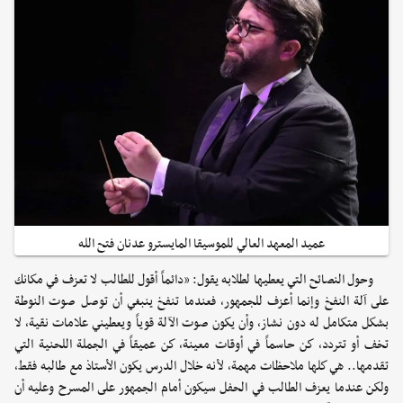
عميد المعهد العالي للموسيقا المايسترو عدنان فتح الله
وحول النصائح التي يعطيها لطلابه يقول: «دائماً أقول للطالب لا تعزف في مكانك
على آلة النفخ وإنما أعزف للجمهور، فعندما تنفخ ينبغي أن توصل صوت النوطة
بشكل متكامل له دون نشاز، وأن يكون صوت الآلة قوياً ويعطيني علامات نقية، لا
تخف أو تتردد، كن حاسماً في أوقات معينة، كن عميقاً في الجملة اللحنية التي
تقدمها.. هي كلها ملاحظات مهمة، لأنه خلال الدرس يكون الأستاذ مع طالبه فقط،
ولكن عندما يعزف الطالب في الحفل سيكون أمام الجمهور على المسرح وعليه أن