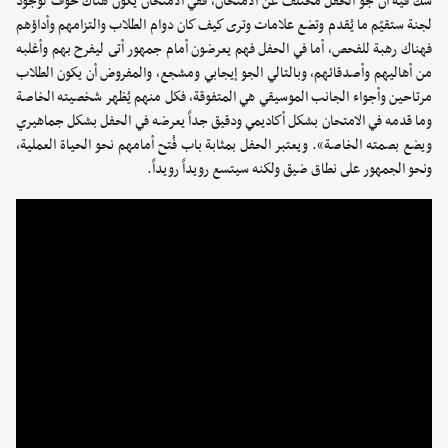
شك فيه أن جو الحفل مختلف عن الامتحان، ففي الامتحان يكون هناك خوف لوجود
لجنة ستقيّم ما يُقدم وتضع علامات وترى كيف كان دوام الطلاب والتزامهم وأداؤهم
فهناك رهبة للفحص، أما في الحفل فهم يعرضون أمام جمهور أتى ليفرح بهم وأغلبه
من أهاليهم وأصدقائهم، وبالتالي الجو إيجابي ومشجع، والمفروض أن يكون الطلاب
مرتاحين وأجواء الجانب الموسيقي هي المتفوقة، فكل منهم يُظهر شخصيته الخاصة
وما قدمه في الامتحان بشكل أكاديمي ودقيق جداً يعرضه في الحفل بشكل جماهيري
ويضع بصمته الخاصة». ويعتبر الحفل بمثابة باب فُتح أمامهم نحو الحياة العملية،
ونحو الجمهور على نطاق ضيق ولكنه سيتسع رويداً رويداً.