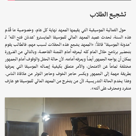
تشجيع الطلاب
حول الفعالية الموسيقية التي يقيمها المعهد نهاية كل عام، وخصوصية ما قُدّم
هذه السنة، تحدث عميد المعهد العالي للموسيقا المايسترو "عدنان فتح الله" لـ
"مدونة الموسيقا" قائلاً: «المعهد يشجع هذه الحفلات لسبب مهم، فالطالب يقوم
بتحضير برنامج خلال العام كله ليعزفه أمام اللجنة الفاحصة، وبالتالي من الضرورة
بمكان أن يواجه الجمهور أيضاً ويعزفه أمامه، لأن حالة الحفل والوقوف أمام الجمهور
مختلفة تماماً عن الامتحان، والأمر متعلق بكيفية إيصاله الموسيقا التي يعزفها
بطريقة مهمة إلى الجمهور ويكسر حاجز الخوف وحاجز التوتر من ملاقاة الناس.
وهذا يخدم الحالة التدريسية، لأن من يتخرج من المعهد العالي للموسيقا هو عازف
منفرد ومحترف على آلته».