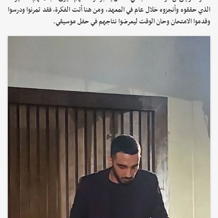
الذي حققوه وأنجزوه خلال عام في المعهد، ومن هنا أتت الفكرة، فقد تمرنوا ودرسوا
وقدموا الامتحان وحان الوقت ليعرضوا نتاجهم في حفل موسيقي.