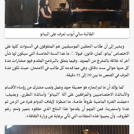
الطالبة سالي أيوب تعزف على البيانو
ويشير إلى أن طلاب الحفلين الموسيقيين هم المتفوقون في السنوات كلها على
الاختصاص "بيانو، كمان، قانون، فيولا.."، ما عدا السنة الخامسة التي سيكون لها شأن
آخر له علاقة بالتخرج من المعهد. وفيما يتعلق بالبرنامج المقدم فهو مختارات مدة
كل منها حوالي ست دقائق، وهي مما قدمه كل طالب في الامتحان، حيث تكون مدة
العزف في الفحص ما بين 20 إلى 25 دقيقة.
كما يؤكد أن ما تم إنجازه هو حصيلة جهد وعمل وتعب مشترك من رؤساء الأقسام
والأساتذة الاختصاصيين والمرافقين على آلة "البيانو" وأساتذة النظري. ويضيف:
«حملت الفترة الماضية ظروفاً خاصة، ما اضطرّنا لإيقاف الدوام فترة من الزمن ثم
عدنا واستمرينا، فمن المهم أن يقدموا هذا النتاج الذي حققوه بتميز وتحدٍ رغم
الظروف. وأن يحييوا هذه الحفلات التي تأتي برعاية من وزارة الثقافة».