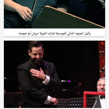
وكيل المعهد العالي للموسيقا عازف الفيولا مروان أبو جهجاه