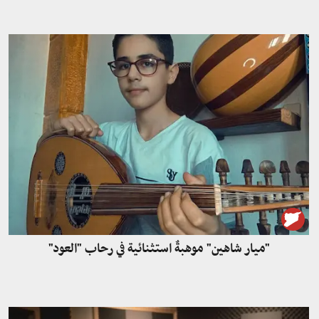
"ميار شاهين" موهبةٌ استثنائية في رحاب "العود"