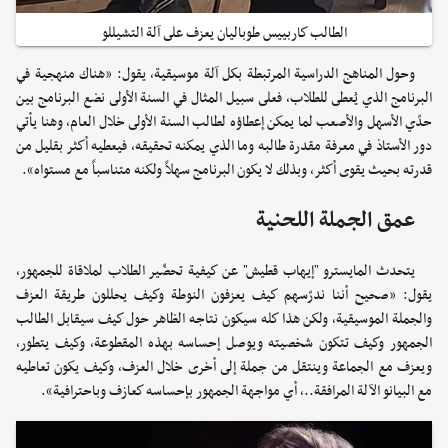
الطالب كاربييس طوباليان يعزف على آلة التشيللو
وحول المناهج الدراسية المرتبطة بكل آلة موسيقية، يقول: «هناك منهجية في
البرنامج الذي يُعطى للطلاب، فعلى سبيل المثال في السنة الأولى نضع البرنامج بين
حدّي الأسهل والأصعب لما يمكن إعطاؤه لطالب السنة الأولى خلال العام، وهنا يأتي
دور الأستاذ في معرفة مقدرة طالبه وما الذي يمكنه تحقيقه، فيعطيه أكثر بقليل من
قدرته بحيث يقوى أكثر، وبذلك لا يكون البرنامج سهلاً ولكنه متناسباً مع مستواه».
عمق الجملة اللحنية
يتحدث المايسترو "إيهاب قطيش" عن كيفية تحضّير الطلاب لملاقاة للجمهور،
يقول: «صحيح أننا ندرّسهم كيف يعزفون النوطة وكيف يحللون طريقة العزف
والجملة الموسيقية، ولكن هذا كله سيكون نتاجه الظاهر حول كيف سيقابل الطالب
الجمهور وكيف تتكون شخصيته ويوصل إحساسه بهذه المقطوعة، وكيف يتطور،
ويعزف مع الجماعة وينتقل من جملة إلى أخرى خلال العزف، وكيف يكون تعاطيه
مع البيانو الآلة المرافقة..، أي مواجهة الجمهور بإحساسه كعازف وباحترافية».