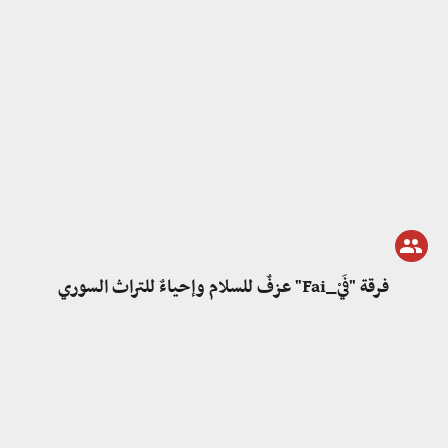
فرقة "فَيْ_Fai" عزفٌ للسلام وإحياءٌ للتراث السوري