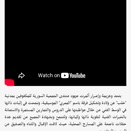
بتحد وعزيمة وإصرار أثمرت جهود منتدى الجمعية السورية للمكفوفين بمدنية
"حلب" عن ولادة وتشكيل فرقة باسم "المعري" الموسيقية، ونجحت في إثبات ذاتها
في الوسط الفني من خلال مواظبتها على الدروس والتمارين المستمرة والاستعانة
بالخبرات الفنية لتقوية ذاتها وكيانها، ولتنجح وبشهادة الجميع من تقديم عدة
حفلات ناجحة على المسارح المحلية، حيث لاقت الإقبال والثناء والتصفيق من