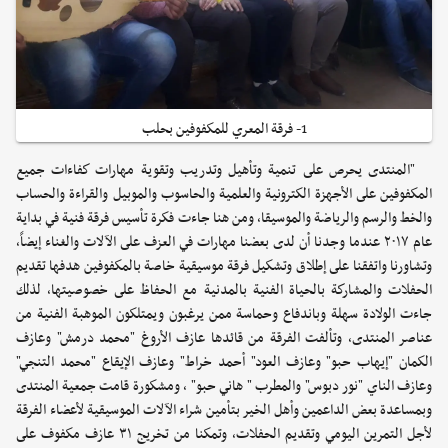
1- فرقة المعري للمكفوفين بحلب
"المنتدى يحرص على تنمية وتأهيل وتدريب وتقوية مهارات كفاءات جميع
المكفوفين على الأجهزة الكترونية والعلمية والحاسوب والموبيل والقراءة والحساب
والخط والرسم والرياضة والموسيقا، ومن هنا جاءت فكرة تأسيس فرقة فنية في بداية
عام ٢٠١٧ عندما وجدنا أن لدى بعضنا مهارات في العزف على الآلات والغناء إيضاً،
وتشاورنا واتفقنا على إطلاق وتشكيل فرقة موسيقية خاصة بالمكفوفين هدفها تقديم
الحفلات والمشاركة بالحياة الفنية بالمدنية مع الحفاظ على خصوصيتها، لذلك
جاءت الولادة سهلة وباندفاع وحماسة ممن يرغبون ويمتلكون الموهبة الفنية من
عناصر المنتدى، وتألفت الفرقة من قائدها عازف الأروغ "محمد درمش" وعازف
الكمان "إيهاب حبو" وعازف العود" أحمد خراط" وعازف الإيقاع "محمد التنجي"
وعازف الناي "نور دبوس" والمطرب " هاني حبو" ، ومشكورة قامت جمعية المنتدى
وبمساعدة بعض الداعمين وأهل الخير بتأمين شراء الآلات الموسيقية لأعضاء الفرقة
لأجل التمرين اليومي وتقديم الحفلات، وتمكنا من تخريج ٣١ عازف مكفوف على