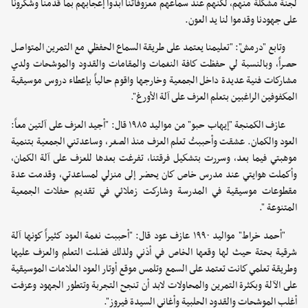
لجنة مشكلة منهم، لكنهم عند سماعهم معزوفاتنا أبدوا إعجابهم بما قدمنا وشكرونا
على جهودنا وقدموا لنا يد العون.
وتابع "درمش": "تعليمنا يعتمد على طريقة السماع الحفظي مع التمرين المتواصل
حصراً، وبالنسبة لي حفظت كافة النغمات والمقامات والقدود والموشحات ولدي
مشاركات فنية عديدة داخل الجمعية وخارجها واقوم حالياً بإعطاء دروس موسيقية
المكفوفين الراغبين بتعلم العزف على آلة الأورغ".
عازف الكمنجة "إيهاب حبو" من مواليد ١٩٨٥ قال: "أجيد العزف على آلتين معاً:
العود والكمان. عشقت وأحببتُ تعلم العزف منذ الصغر، وساعدتني الجمعية بتنمية
موهبتي فيما بعد، وسررت بتشكيل فرقتنا، تفرغت بعدها للعزف على آلة الكمان،
وأكملت هوايتي عند مدرس خاص كان يحضر إلى منزلي لمساعدتي، وقدمت عدة
مقطوعات موسيقية في المدرسة وشاركت زملائي في تقديم حفلات الجمعية
المتنوعة ".
"أحمد خراط" مواليد ١٩٩٠ عازف عود قال: "أحببت نغمة العود كثيراً كونها آلة
شرقية بحتة حيث لها وقعها الخاص في أذني ولذلك فضلت التعلم والعزف عليها
وطريقة تعلمي كانت تعتمد على السمع وتلمس موقع أوتار العود العلامات الموسيقية
على الآلة وبكثرة التمرين والمحاولات لابد أن تنجح التجربة وتتطور الجهود وعزفت
أغلب الموشحات والقدود الحلبية وأغاني السيدة فيروز".