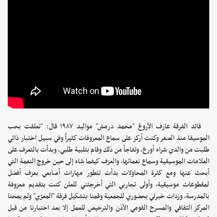
قائد الفرقة عازف الأروغ "محمد درمش" مواليد ١٩٨٧ قال: "تعلقت بحب
الموسيقا منذ الصغر وكنت أركز على سماع المعزوفات كثيراً وفي سبيل اختبار ذاتي
طلبت من والدي شراء أورغ، وتفاجأ من ذلك وقام بتلبية طلبي، وبدأت بالتعرف على
العلامات الموسيقية وسماع نغماتها، والعزف كيفما شاء إلى حين خروج النغمة التي
أبحث عنها ومع كثرة المحاولات بدأت تتطور مهارات أصابعي بعزف أفضل
لمقطوعات موسيقية، وأولى تجاربي التي أخرجتني للعلن كنت بتقديم معزوفة
بالمدرسة، وزدات خبرتي بحضوري للجمعية وقمنا بتشكيل فرقة "المعرّي" ولم يمحنا
المركز الثقافي والمسرح القومي الأذن والترخيص للعمل إلا بعد اختبارنا من قبل