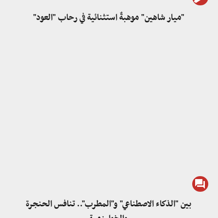
"ميار شاهين" موهبةٌ استثنائية في رحاب "العود"
بين "الذكاء الاصطناعي" و"المطرب".. تنافس الحنجرة