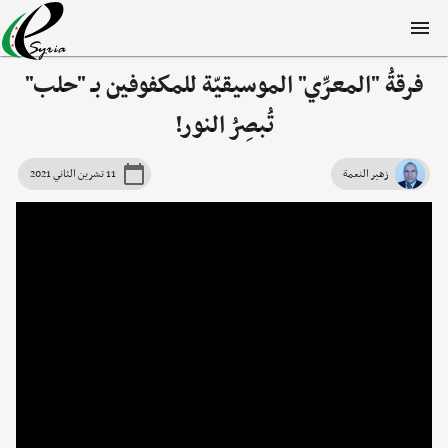
فرقةُ "المعرِّي" الموسيقيّة للمكفوفين بـ "حلب"
تُبصِرُ النور!
زهير النعمة
11 تشرين الثاني 2021