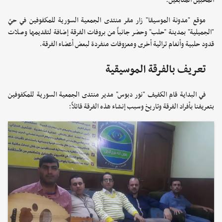
المحبين المتابعين.
موقع "مدونة الموسيقا" زار مقر منتدى الجمعية السورية للمكفوفين في حيّ
"الجميلية" بمدينة "حلب" وحضر جانباً من بروفات الفرقة إضافة لتقديمها وصلات
قدود حلبية وأنغام تراثية أخرى ومعزوفات منفردة لبعض أعضاء الفرقة.
تعريف بالفرقة الموسيقية
في البداية قام الكفيف "نور دبوس" مدير منتدى الجمعية السورية للمكفوفين
بتعريفنا بأفراد الفرقة وتاريخ وسبب إنشاء هذه الفرقة قائلاً: