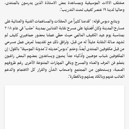
مختلف الالات الموسيقية وبمساعدة بعض الاستاذة الذين يدرسون بالمنتدى،
وحاليا لدينا ١٩ عنصر كفيف تحت التدريب".
ويتابع دبوس قوله: "قدمنا كثيراً من الحفلات والمساهمات الفنية والغنائية على
مسارح المدينة وكان أفضلها على مسرح نقابة الفنانين بمدينة "حلب" في عام ٢٠١٨
بمناسبة يوم عيد الكفيف العالمي حيث حظي عملنا بحضور جماهيري كثيف لم
تشهد صالة النقابة مثيلاً له من قبل، وترافق ذلك مع تقديمنا لعرض عمل مسرحي
من قبل مكفوفين المنتدى أيضاً، وختم "دبوس"حديثه لـ"مدونة الموسيقا" بالقول: إن
المكفوفين شباب موهبين وأذكياء جداً يحبون ويساعدون بعضهم البعض راغبون
بتعلم فن العزف والغناء والمسرح وباقي المهارات المتنوعة الأخرى رغم ظروفهم
الصعبة، ويستحقون من المجتمع واصحاب الشأن والقرار كل الاهتمام والدعم
الغائب عنهم وبالكاد يصلهم وبالقطارة".