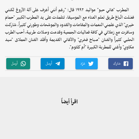
المطرب "هاني حبو" مواليد ١٩٩٢ قال: "رغم أنني أعزف على آلة الأروغ لكنني
فضلت اتّباعَ طريق تعلم الغناء مع الموسيقا، تتلمذت على يد المطرب الكبير "حمام
خيري" الذي علمني النغمات والمقامات والقدود والموشحات وطورني كثيراً، شاركت
وسافرت مع زملائي في كافة فعاليات الجمعية وقدمت وصلات طربية، أحب الطرب
الحلبي كثيراً والفنان "صباح فخري" والأغاني القديمة وأقلد الفنان العملاق "سيد
مكاوي" وأغني للمطربة الكبيرة "أم كلثوم".
شارك
غرّد
أرسل
أرسل
اقرأ أيضاً