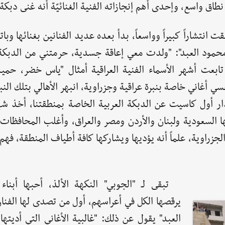
طاق واسع، وإحدى أهم إنجازاته الفنية الغنائيّة أنه غنى دبكة
 انتشاراً كبيراً وواسعاً، بدأ بعده عديد الفنانين بغنائها وبا
 "محمود العبد": "ولدت معي إعاقة جسدية، حرمتني من الدبكة
تابعت أشهر الأسماء الفنية العراقية أمثال "ياس خضر، حمي
أغاني خاصة بنبرة عراقية وجزراوية، انبهر الأهالي بتلك النبرة
ر أول كاسيت عن الدبكة العربية الخاصة بمنطقتنا، أخذ شهر
السعودية ولبنان والأردن ومصر والعراق، وأغلب المحافظات ا
لجزراوية، علماً أنه يؤديها ويشاركها كافة أطياف المنطقة، فهم
تبقى لـ "الجوبي" النكهة الألذ، أحبها أبناء
يرقصها الكل في أعراسهم، أول من تصدى لها الفنا
العبد" يقول عن ذلك: "غالبية الأغاني التي أديته