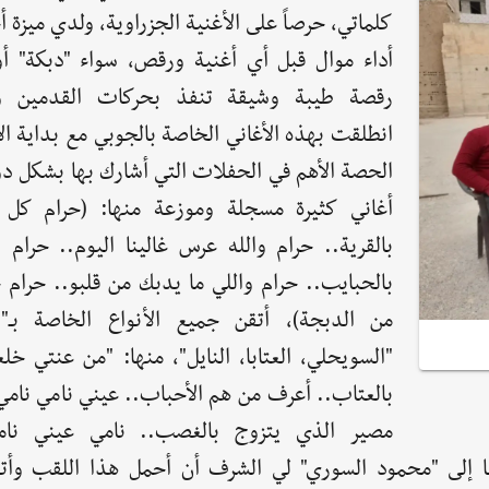
كلماتي، حرصاً على الأغنية الجزراوية، ولدي ميزة
أداء موال قبل أي أغنية ورقص، سواء "دبكة" أو
رقصة طيبة وشيقة تنفذ بحركات القدمين وا
انطلقت بهذه الأغاني الخاصة بالجوبي مع بداية الأ
الحصة الأهم في الحفلات التي أشارك بها بشكل د
أغاني كثيرة مسجلة وموزعة منها: (حرام كل 
بالقرية.. حرام والله عرس غالينا اليوم.. حرام 
بالحبايب.. حرام واللي ما يدبك من قلبو.. حرام 
من الدبجة)، أتقن جميع الأنواع الخاصة بـ"ال
"السويحلي، العتابا، النايل"، منها: "من عنتي خ
بالعتاب.. أعرف من هم الأحباب.. عيني نامي نامي
مصير الذي يتزوج بالغصب.. نامي عيني نام
ا إلى "محمود السوري" لي الشرف أن أحمل هذا اللقب وأت