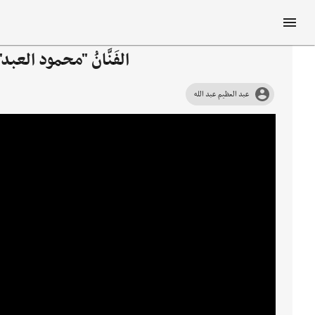
الفَنَّانُ "محمود العبد" أَو
عبد العظيم عبد الله