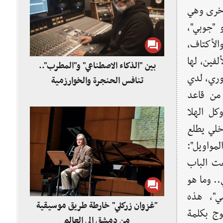
 أخرى وهي
 "جوبي"،
لأكتاف،
لفين، لها
بين "الذكاء الاصطناعي" و"المطرب"..
وري، لدي
تنافس الحنجرة والخوارزمية
من قاعد
وكل الهلا
خلي يطلع
مواويل":
لعت الباب
.. وما هو
ي"، هذه
"غزوان زركلي" خارطة طريق موسيقية
وج بكلمة
من دمشق إلى العالم