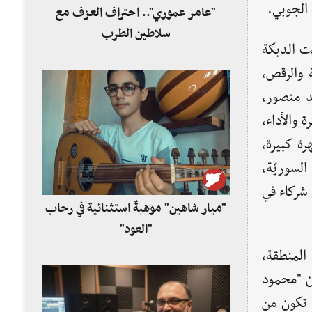
 الجوبي.
"عامر عموري".. احتراف العزف مع
سلاطين الطرب
تت الدبكة
 والرقص،
د منصور،
 والأداء،
ة كبيرة،
لسوريّة،
 شركاء في
"ميار شاهين" موهبةٌ استثنائية في رحاب
"العود"
 المنطقة،
ن "محمود
ا تكون من