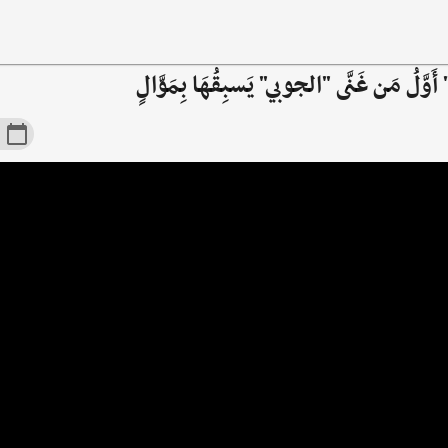
َّلُ مَن غَنَّى "الجوبي" يَسبِقُهَا بِمَوَّالٍ