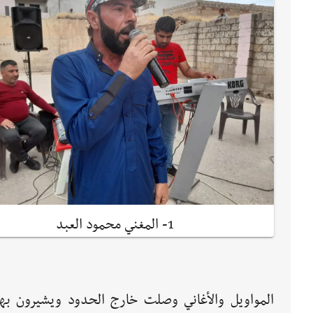
1- المغني محمود العبد
المواويل والأغاني وصلت خارج الحدود ويشيرون به