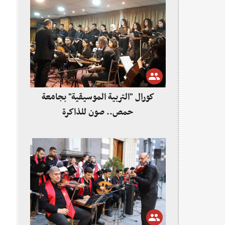
كورال "التربية الموسيقية" بجامعة
حمص.. صون للذاكرة