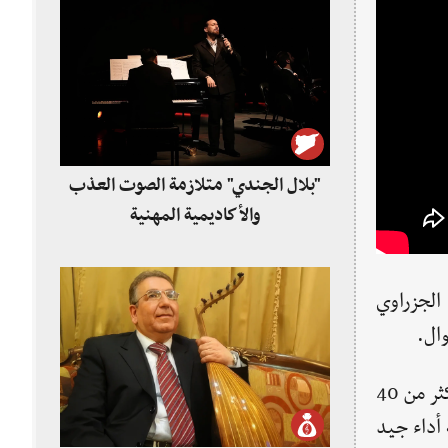
"بلال الجندي" متلازمة الصوت العذب
والأكاديمية المهنية
الجزراوي
وال.
الفنان "محمود العبد" يملك سجلاً طيباً وطويلاً على خشبة مسرح الغناء الجزراوي، له عدد من الـ"فيديو كليب"، وأكثر من 40
 أداء جيد