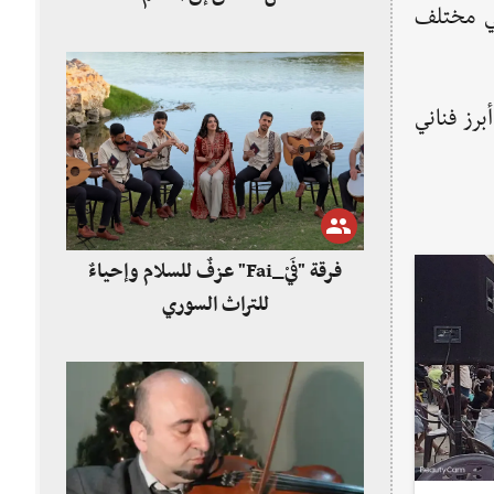
في مختلف
رز فناني
فرقة "فَيْ_Fai" عزفٌ للسلام وإحياءٌ
للتراث السوري