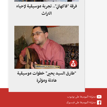
فرقة "فاكهاني".. تجربة موسيقية لإحياء
التراث
"طارق السيد يحيى" خطوات موسيقية
هادئة ومؤثرة
مدوّنة الموسيقا على يوتيوب
مدوّنة الموسيقا على فيسبوك