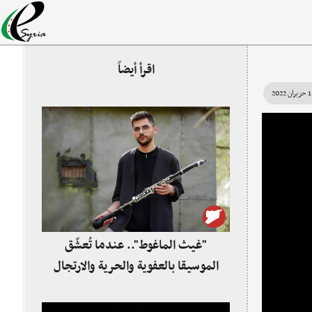
اقرأ أيضاً
1 حزيران 2022
"غيث الماغوط".. عندما تُعشّق
الموسيقا بالعفوية والحرية والارتجال