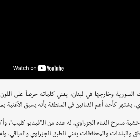
السورية وخارجها في لبنان، يغني كلماته حرصاً على اللون 
دي، يشتهر كأحد أهم الفنانين في المنطقة بأنه يسبق الأغنية بم
ناطق والبلدات والمحافظات يغني الطبق الجزراوي والعراقي، وله