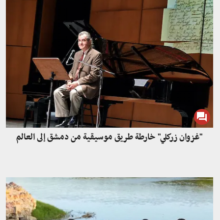
"غزوان زركلي" خارطة طريق موسيقية من دمشق إلى العالم