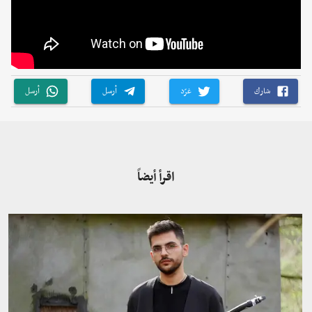
شارك
غرّد
أرسل
أرسل
اقرأ أيضاً