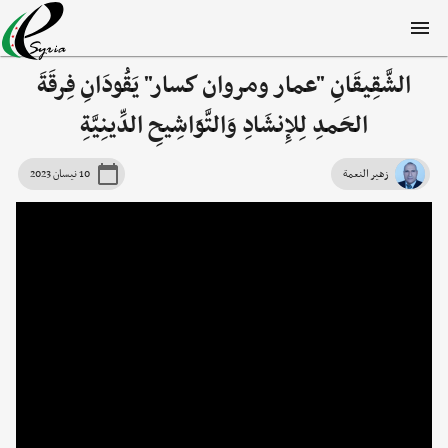
الشَّقِيقَانِ "عمار ومروان كسار" يَقُودَانِ فِرقَةَ
الحَمدِ لِلإِنشَادِ وَالتَّوَاشِيحِ الدِّينِيَّةِ
زهير النعمة
10 نيسان 2023