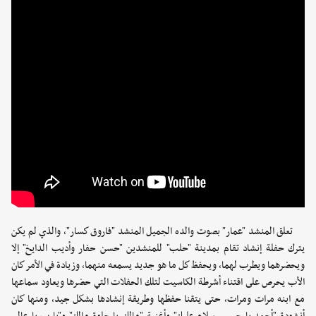
تعلق المنشد "عمار" بصوت والده الجميل المنشد "فاروق كسار"، والذي لم يكن
يترك حفلة إنشاد تقام بمدينة "حلب" للمنشدين "حسن حفار وأديب الدايخ" إلا
ويحضرهما ويطرب لهما، ويحفظ كل ما هو جديد يسمعه منهما، وزيادة في الأمر كان
الأب يحرص على اقتناء أشرطة الكاسيت لتلك الحفلات التي حضرها ويعاود سماعها
مع ابنه مرات ومرات، حتى يتقنا حفظها وطريقة إنشادها بشكل جيد، ومنها كان