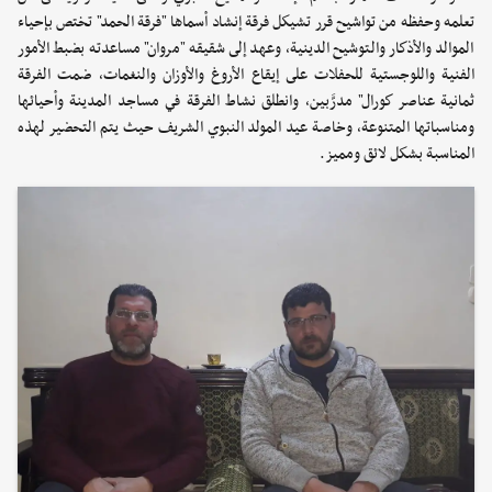
تعلمه وحفظه من تواشيح قرر تشيكل فرقة إنشاد أسماها "فرقة الحمد" تختص بإحياء
الموالد والأذكار والتوشيح الدينية، وعهد إلى شقيقه "مروان" مساعدته بضبط الأمور
الفنية واللوجستية للحفلات على إيقاع الأروغ والأوزان والنغمات، ضمت الفرقة
ثمانية عناصر كورال" مدرَّبين، وانطلق نشاط الفرقة في مساجد المدينة وأحيائها
ومناسباتها المتنوعة، وخاصة عيد المولد النبوي الشريف حيث يتم التحضير لهذه
المناسبة بشكل لائق ومميز.