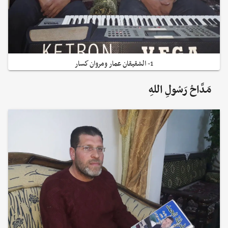
1- الشقيقان عمار ومروان كسار
مَدَّاحُ رَسُولِ اللهِ