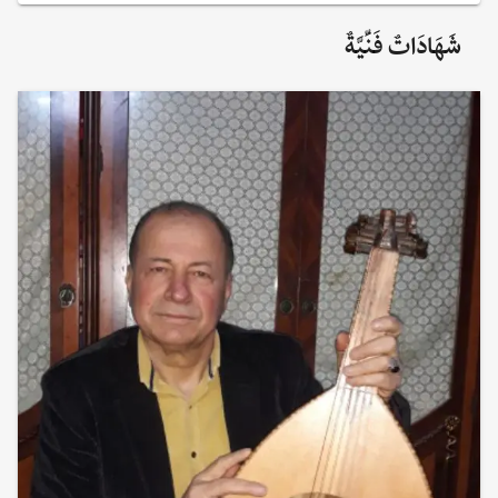
شَهَادَاتٌ فَنِّيَّةٌ