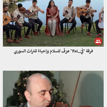
فرقة "فَيْ_Fai" عزفٌ للسلام وإحياءٌ للتراث السوري