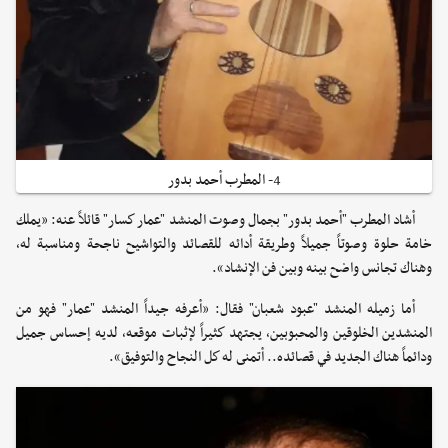
4- المطرب أحمد بدور
أشاد المطرب "أحمد بدور" بجمال وصوت المنشد "عمار كسار" قائلاً عنه: «يملك
خامة حلوة وصوتاً جميلاً وطريقة أدائه للقصائد والتواشيح ناجحة ومناسبة له،
وهناك تجانس واضح بينه وبين فن الإنشاد».
أما زميله المنشد "عبود شعبان" فقال: «أعرفه جيداً المنشد "عمار" فهو من
المنشدين الخلوقين والمحبوبين، يجتهد كثيراً لإثبات موقعه، لديه إحساس جميل
ودائماً هناك الجديد في قصائده.. أتمنى له كل النجاح والتوفيق».