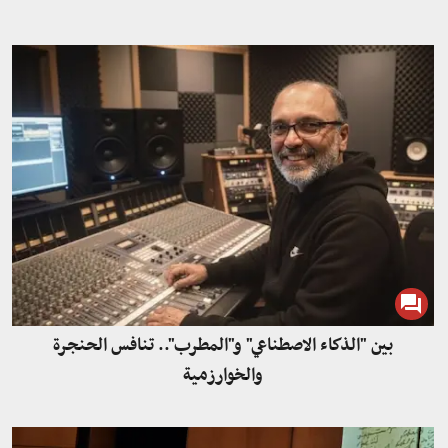
بين "الذكاء الاصطناعي" و"المطرب".. تنافس الحنجرة
والخوارزمية