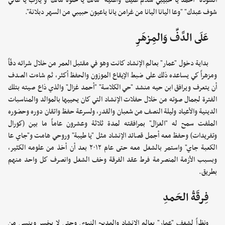
أنشودة "أحمد يا حبيبي سلام عليك" وأغنية "مالك يا حلوة مالك" و"يارب يا عالي
شوف عبدك" "وعا اليانا اليانا من غرامن يانا ياعيون حبيبي من السهر دبلانة".
عَلَى الدَّفِّ وَالمِزهَرِ
بداية دخول "عمار" بعالم الإنشاد كانت وهو في مقتبل العمر من خلال شرائه دفّاً
ومزهراً كي يساعده ذلك على ضبط الإيقاع الموزون والحفظ أكثر، ثم شاءت الصدف
أن يتعرف ويرافق ابن حيه منشد "حي الكلاسة" "أحمد غزال" والذي ذاع صيته بتلك
الفترة لجمال صوته من خلال حفلات الإنشاد التي كان يحييها بالموالد والمناسبات
الدينية والأعياد وليلة النصف من شعبان والقدر، ولسرعة حفظ واتقان دوره وحضوره
الملفت سمح له "الغزال" بمرافقته لمدة ثلاثة وعشرون عاماً ما بين (كورال
وتفريدات) وحفظ معه أجمل قصائد الإنشاد مثل "يا طيبة" وروحي هامت و"جاي عا
الكعبة جاي" واستمر بالشغل معه حتى عام ٢٠١٢ بعد أن أخذ من علومه الكثير،
وبسبب الأزمة المنصرمة فرط عقد الفرقة وخف الشغل وانصرف كل واحد منهم
بطريق.
فِرقَةُ الحَمدِ
ونظراً لشغف "عمار" بعالم الإنشاد والمديح النبوي وحتى لا يخسر وينسى من