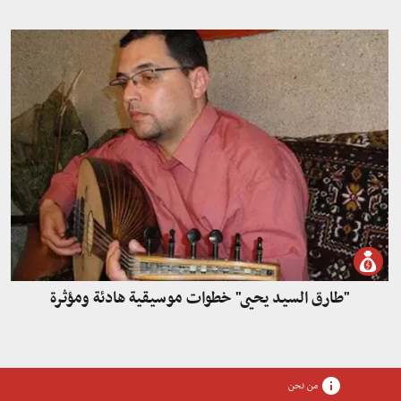
"طارق السيد يحيى" خطوات موسيقية هادئة ومؤثرة
من نحن