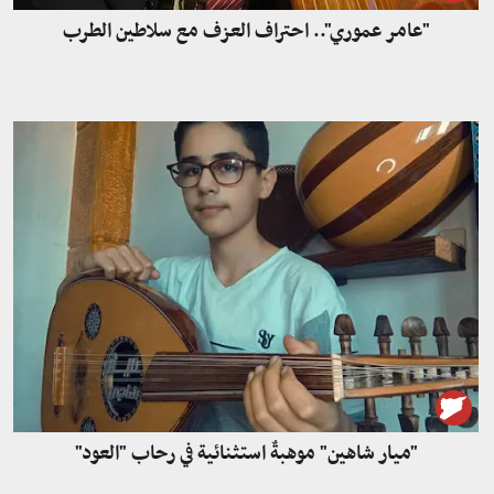
"عامر عموري".. احتراف العزف مع سلاطين الطرب
"ميار شاهين" موهبةٌ استثنائية في رحاب "العود"