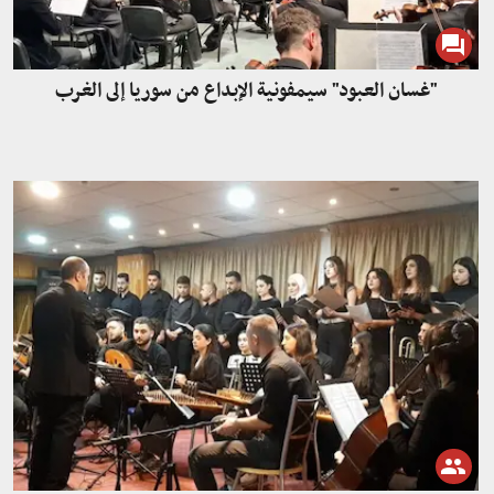
"غسان العبود" سيمفونية الإبداع من سوريا إلى الغرب