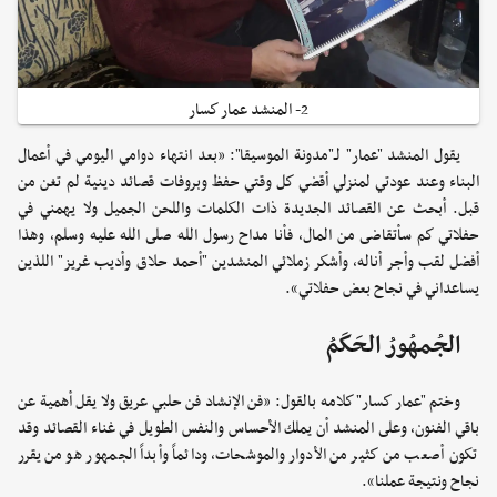
2- المنشد عمار كسار
يقول المنشد "عمار" لـ"مدونة الموسيقا": «بعد انتهاء دوامي اليومي في أعمال
البناء وعند عودتي لمنزلي أقضي كل وقتي حفظ وبروفات قصائد دينية لم تغن من
قبل. أبحث عن القصائد الجديدة ذات الكلمات واللحن الجميل ولا يهمني في
حفلاتي كم سأتقاضى من المال، فأنا مداح رسول الله صلى الله عليه وسلم، وهذا
أفضل لقب وأجر أناله، وأشكر زملائي المنشدين "أحمد حلاق وأديب غريز" اللذين
يساعداني في نجاح بعض حفلاتي».
الجُمهُورُ الحَكَمُ
وختم "عمار كسار" كلامه بالقول: «فن الإنشاد فن حلبي عريق ولا يقل أهمية عن
باقي الفنون، وعلى المنشد أن يملك الأحساس والنفس الطويل في غناء القصائد وقد
تكون أصعب من كثير من الأدوار والموشحات، ودائماً وأبداً الجمهور هو من يقرر
نجاح ونتيجة عملنا».