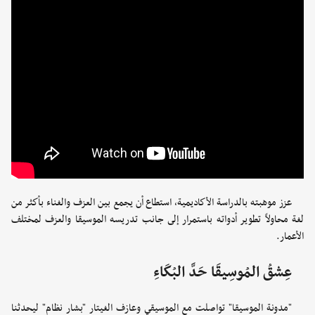
عزز موهبته بالدراسة الأكاديمية، استطاع أن يجمع بين العزف والغناء بأكثر من
لغة محاولاً تطوير أدواته باستمرار إلى جانب تدريسه الموسيقا والعزف لمختلف
الأعمار.
عِشقُ المُوسِيقَا حَدَّ البُكَاءِ
"مدونة الموسيقا" تواصلت مع الموسيقي وعازف الغيتار "بشار نظام" ليحدثنا