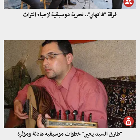
فرقة "فاكهاني".. تجربة موسيقية لإحياء التراث
"طارق السيد يحيى" خطوات موسيقية هادئة ومؤثرة