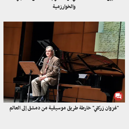
والخوارزمية
"غزوان زركلي" خارطة طريق موسيقية من دمشق إلى العالم