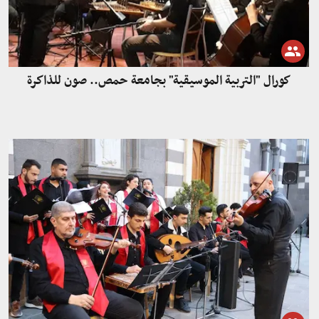
كورال "التربية الموسيقية" بجامعة حمص.. صون للذاكرة