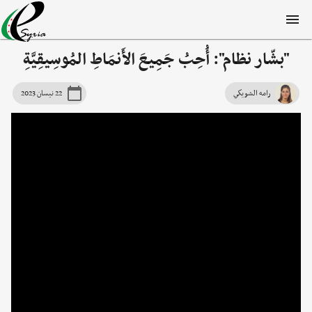
"بشّار نظام": أُحِبُ جَمِيعَ الأَنمَاطِ المُوسِيقِيَّةِ
رامه الشويكي
22 نيسان 2023