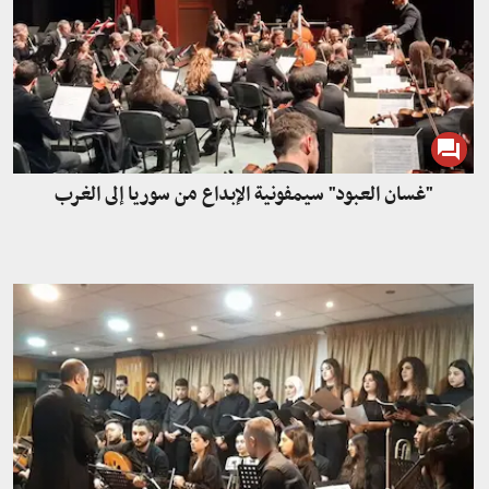
"غسان العبود" سيمفونية الإبداع من سوريا إلى الغرب