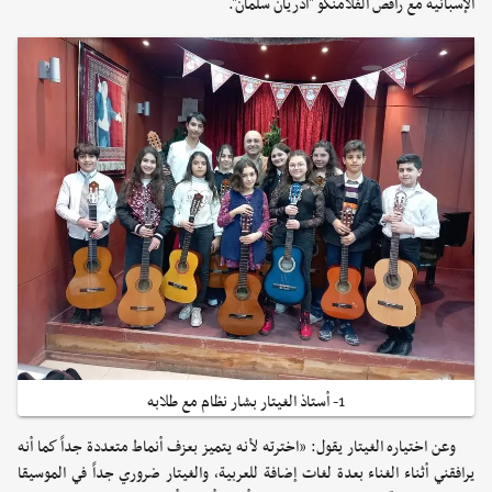
الإسبانية مع راقص الفلامنكو "أدريان سلمان".
1- أستاذ الغيتار بشار نظام مع طلابه
وعن اختياره الغيتار يقول: «اخترته لأنه يتميز بعزف أنماط متعددة جداً كما أنه
يرافقني أثناء الغناء بعدة لغات إضافة للعربية، والغيتار ضروري جداً في الموسيقا