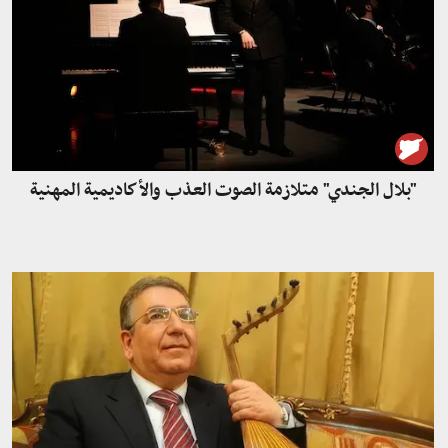
"بلال الجندي" متلازمة الصوت العذب والأكاديمية المهنية