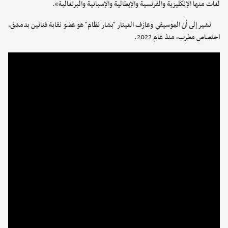
لغات منها الإنكليزية والفرنسية والإيطالية والإسبانية والبرتغالية».
نشير إلى أن الموسيقي وعازف الغيتار "بشار نظام" هو عضو نقابة فنانين بدمشق،
اختصاص مطرب، منذ عام 2022.