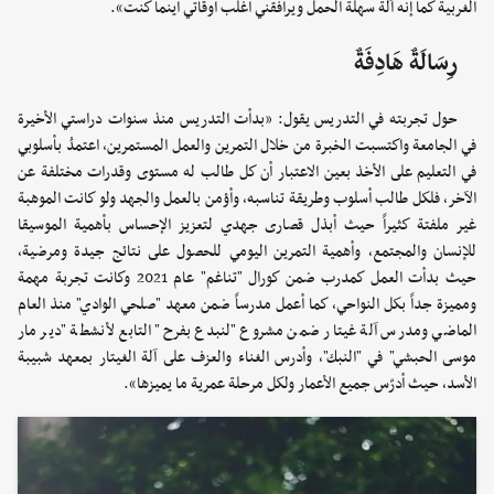
الغربية كما إنه آلة سهلة الحمل ويرافقني أغلب أوقاتي أينما كنت».
رِسَالَةٌ هَادِفَةٌ
حول تجربته في التدريس يقول: «بدأت التدريس منذ سنوات دراستي الأخيرة
في الجامعة واكتسبت الخبرة من خلال التمرين والعمل المستمرين، اعتمدُ بأسلوبي
في التعليم على الأخذ بعين الاعتبار أن كل طالب له مستوى وقدرات مختلفة عن
الآخر، فلكل طالب أسلوب وطريقة تناسبه، وأؤمن بالعمل والجهد ولو كانت الموهبة
غير ملفتة كثيراً حيث أبذل قصارى جهدي لتعزيز الإحساس بأهمية الموسيقا
للإنسان والمجتمع، وأهمية التمرين اليومي للحصول على نتائج جيدة ومرضية،
حيث بدأت العمل كمدرب ضمن كورال "تناغم" عام 2021 وكانت تجربة مهمة
ومميزة جداً بكل النواحي، كما أعمل مدرساً ضمن معهد "صلحي الوادي" منذ العام
الماضي ومدرس آلة غيتار ضمن مشروع "لنبدع بفرح" التابع لأنشطة "دير مار
موسى الحبشي" في "النبك"، وأدرس الغناء والعزف على آلة الغيتار بمعهد شبيبة
الأسد، حيث أدرّس جميع الأعمار ولكل مرحلة عمرية ما يميزها».