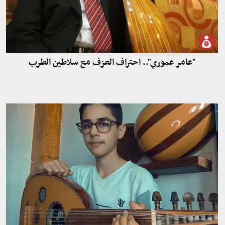
"عامر عموري".. احتراف العزف مع سلاطين الطرب