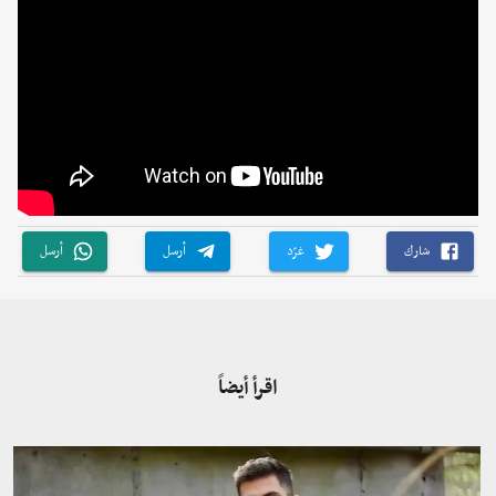
شارك
غرّد
أرسل
أرسل
اقرأ أيضاً