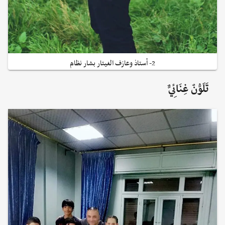
2- أستاذ وعازف الغيتار بشار نظام
تَلَوُّنٌ غِنَائِيٌّ