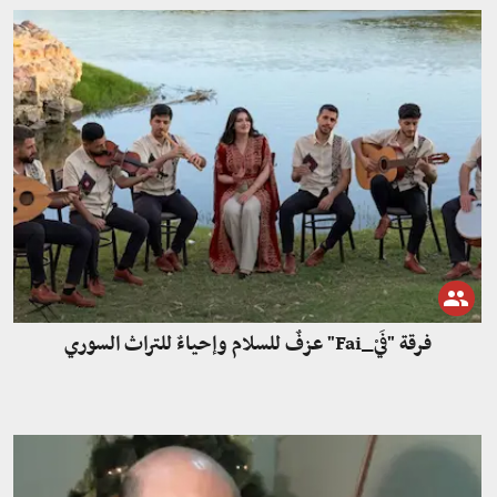
فرقة "فَيْ_Fai" عزفٌ للسلام وإحياءٌ للتراث السوري