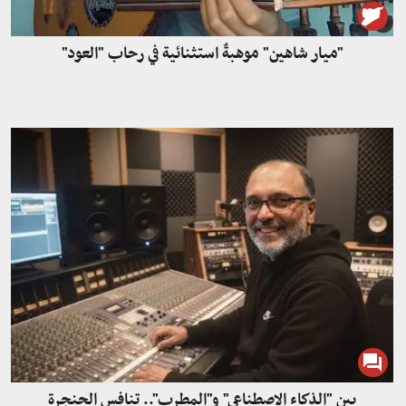
"ميار شاهين" موهبةٌ استثنائية في رحاب "العود"
بين "الذكاء الاصطناعي" و"المطرب".. تنافس الحنجرة