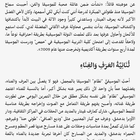
عن موهبته قائلاً: «نشأت ضمن عائلة محبة للموسيقا والفن، أحببت سماع
الموسيقا منذ طفولتي المبكرة لدرجة أنني كنت أبكي لكي أسمعها، وكان لأخي الفضل
الأكبر لأنه يعزف الغيتار، وساعدني كثيراً وجود الآلة في البيت لأبدأ باكتشافها
واكتشاف الموسيقا، بدأت بنفسي محاولة عزف الأغاني المفضلة لدي، كنت استمع
للألحان وأحاول عزفها بعد ذلك تعلمت النوتة الموسيقية بطريقة احترافية نوعاً ما،
ولاحقاً تقدمت إلى امتحان كلية التربية الموسيقية في "حمص" ودرست الموسيقا
لمدة أربع سنوات بطريقة أكاديمية وتخرجت منها عام 2009».
ثُنَائِيَّةُ العَزفِ وَالغِنَاءِ
أحبَّ الموسيقيُّ "نظام" الموسيقا بالمجمل، فهو لا يفصلُ بين العزف والغناء،
يفضلهما معاً بآن واحد لأن ذلك يعبر عنه بشكل أكبر، أما بالنسبة للغناء اعتمد
الموسيقي "نظام" على نفسه بشكل مطلق من خلال التمرين اليومي حتى تطورت
طريقة غنائه، وأصبح يفهم طريقة التعامل مع الصوت وإخراجه بطريقة مناسبة
للنمط الموسيقي، شارك كعازف غيتار بالعديد من الحفلات في المراكز الثقافية، ودار
الأوبرا بدمشق، وعزف مع كبار المغنيين مثل "وديع الصافي"، "طوني حنا" وغيرهم،
كما شارك كمغنٍّ بعدة مناسبات وحفلات على عدة مسارح منها قصر العظم ومسرح
الحمراء بدمشق، والعديد من المسارح كان آخرها تجربة جديدة بالغناء باللغة