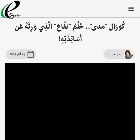
كُورَال "مدى".. حُلُمُ "نفّاع" الَّذِي وَرِثَهُ عَن
أَسَاتِذَتِهِ!
رهان حبيب
14 أيّار 2023