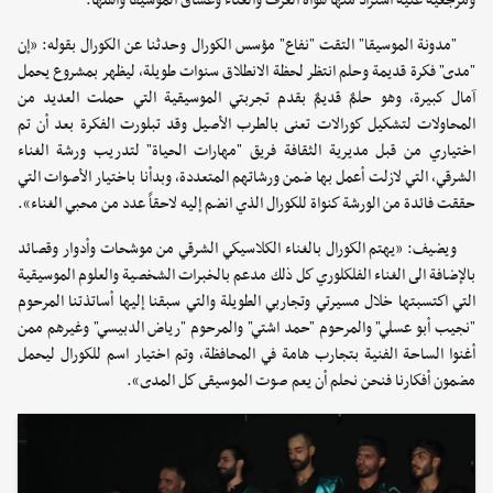
ومرجعية غنية استزاد منها هواة العزف والغناء وعشاق الموسيقا وأهلها.
"مدونة الموسيقا" التقت "نفاع" مؤسس الكورال وحدثنا عن الكورال بقوله: «إن
"مدى" فكرة قديمة وحلم انتظر لحظة الانطلاق سنوات طويلة، ليظهر بمشروع يحمل
آمال كبيرة، وهو حلمٌ قديمٌ بقدم تجربتي الموسيقية التي حملت العديد من
المحاولات لتشكيل كورالات تعنى بالطرب الأصيل وقد تبلورت الفكرة بعد أن تم
اختياري من قبل مديرية الثقافة فريق "مهارات الحياة" لتدريب ورشة الغناء
الشرقي، التي لازلت أعمل بها ضمن ورشاتهم المتعددة، وبدأنا باختيار الأصوات التي
حققت فائدة من الورشة كنواة للكورال الذي انضم إليه لاحقاً عدد من محبي الغناء».
ويضيف: «يهتم الكورال بالغناء الكلاسيكي الشرقي من موشحات وأدوار وقصائد
بالإضافة الى الغناء الفلكلوري كل ذلك مدعم بالخبرات الشخصية والعلوم الموسيقية
التي اكتسبتها خلال مسيرتي وتجاربي الطويلة والتي سبقنا إليها أساتذتنا المرحوم
"نجيب أبو عسلي" والمرحوم "حمد اشتي" والمرحوم "رياض الدبيسي" وغيرهم ممن
أغنوا الساحة الفنية بتجارب هامة في المحافظة، وتم اختيار اسم للكورال ليحمل
مضمون أفكارنا فنحن نحلم أن يعم صوت الموسيقى كل المدى».