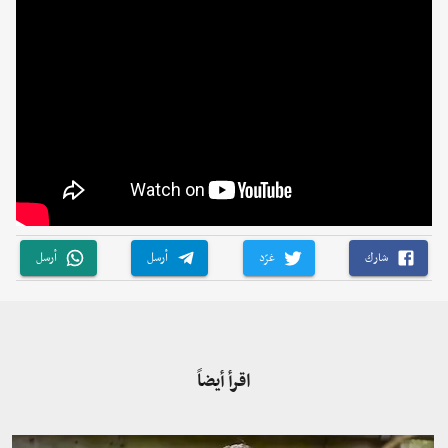
شارك
غرّد
أرسل
أرسل
اقرأ أيضاً