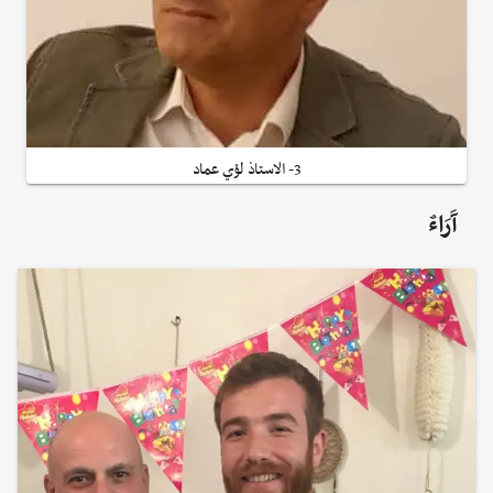
3- الاستاذ لؤي عماد
آَرَاءٌ