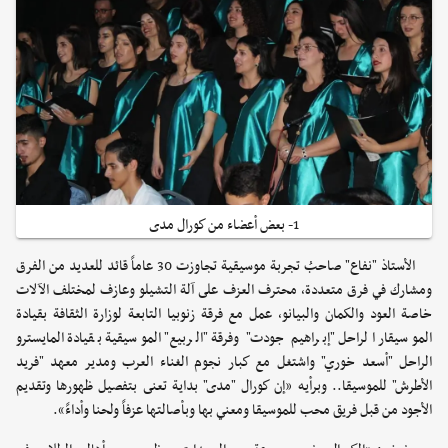
1- بعض أعضاء من كورال مدى
الأستاذ "نفاع" صاحبُ تجربة موسيقية تجاوزت 30 عاماً قائد للعديد من الفرق
ومشارك في فرق متعددة، محترف العزف على آلة التشيلو وعازف لمختلف الآلات
خاصة العود والكمان والبيانو، عمل مع فرقة زنوبيا التابعة لوزارة الثقافة بقيادة
الموسيقار الراحل "إبراهيم جودت" وفرقة "الربيع" الموسيقية بقيادة المايسترو
الراحل "أسعد خوري" واشتغل مع كبار نجوم الغناء العرب ومدير معهد "فريد
الأطرش" للموسيقا.. وبرأيه «إن كورال "مدى" بداية تعنى بتفصيل ظهورها وتقديم
الأجود من قبل فريق محب للموسيقا ومعني بها وبأصالتها عزفاً ولحنا وأداءً».