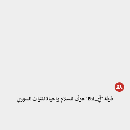
فرقة "فَيْ_Fai" عزفٌ للسلام وإحياءٌ للتراث السوري