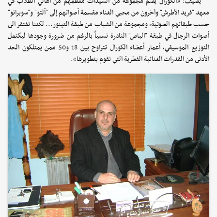
يضيف: «الكورال يضم مجموعة من السيدات معظمهم من أهالي الطلاب في
معهد "فريد الأطرش" وآخرون من محبي الغناء مقسمة أصواتهم إلى "ألتو" و"سوبرانو"
حسب طبقاتهم الصوتية، ومجموعة من الشباب من طبقة التينور... لكننا نفتقر الى
أصوات الرجال في طبقة "الباص" النادرة نسبياً بالرغم من ضرورة وجودها ليكتمل
التوزيع الموسيقي، أعمار أعضاء الكورال تتراوح بين 18 و50 ممن يمتلكون الحد
الأدنى من القدرات الغنائية الفطرية التي نقوم بتطويرها».