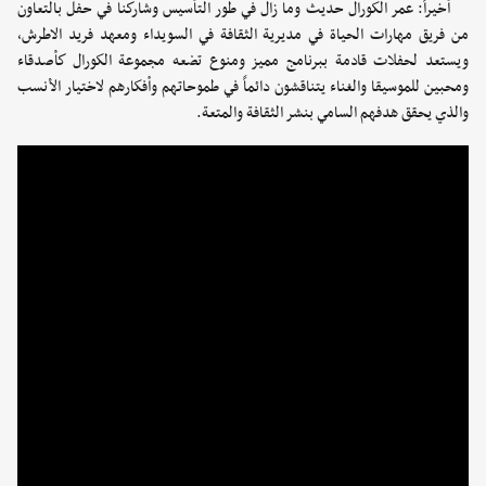
أخيراً: عمر الكورال حديث وما زال في طور التأسيس وشاركنا في حفل بالتعاون
من فريق مهارات الحياة في مديرية الثقافة في السويداء ومعهد فريد الاطرش،
ويستعد لحفلات قادمة ببرنامج مميز ومنوع تضعه مجموعة الكورال كأصدقاء
ومحبين للموسيقا والغناء يتناقشون دائماً في طموحاتهم وأفكارهم لاختيار الأنسب
والذي يحقق هدفهم السامي بنشر الثقافة والمتعة.