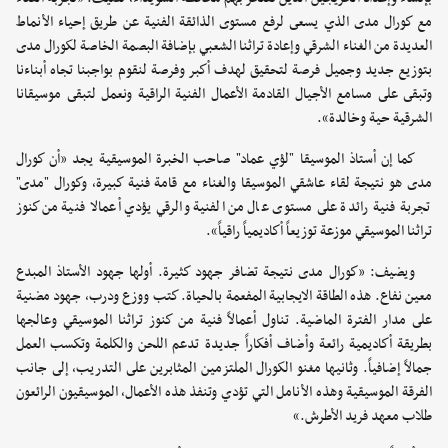
مع كورال مدى الذي يسعى لرفع مستوى الذائقة الفنية عن طريق إحياء الأنماط
العديدة من الغناء الشرقي وإعادة تراثنا الشعبي بإضافة البصمة الخاصة لكورال مدى
بتوزيع جديد وجميل فرصة لتحقيق لهدف أكبر وفرصة لنقوم بواجبنا تجاه أبناءنا
وتبقى على مسامع الأجيال القادمة الأعمال الفنية الراقية ونعمل لتبقى موسيقانا
الشرقية حية وخالدة».
كما إن أستاذ الموسيقا "لؤي عماد" صاحب الخبرة الموسيقية يجد «أن كورال
مدى هو نتيجة لقاء عاشقي الموسيقا والغناء مع قامة فنية كبيرة، وكورال "مدى"
تجربة فنية رائدة على مستوى عال من الفنية والرقي يؤدي أعمالا فنية من كنوز
تراثنا الموسيقي موزعة توزيعاً أكاديمياً راقياً».
ويضيف: «كورال مدى نتيجة تضافر جهود كثيرة. أولها جهود الأستاذ المبدع
معين نفاع. هذه الطاقة الايجابية المفعمة بالحياة. كتب ووزع ودرب، جهود مضنية
على مدار الفترة الماضية. تناول أعمالاً فنية من كنوز تراثنا الموسيقي وعالجها
بطريقة أكاديمية رائعة وأضاف أفكاراً جديدة تدعم اللحن والكلمة وتكسب العمل
جمالاً إضافياً. وثانيها مغنو الكورال الملتزمين المثابرين على التدريب، إلى جانب
الفرقة الموسيقية وهذه الأنامل التي تؤدي وتنفذ هذه الأعمال، الموسيقيون الرائعون
طلاب معهد فريد الأطرش.»