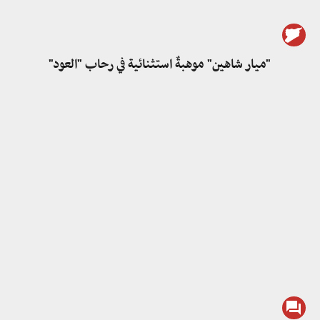
"ميار شاهين" موهبةٌ استثنائية في رحاب "العود"