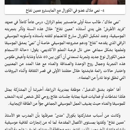
4- نمي ملاك عضو في الكورال مع المايسترو معين نفاع
"نمي ملاك"، طالب سنة أولى ماجستير بعلم الزلازل، درس عاماً كاملاً في معهد
"فريد الأطرش" على يدي أستاذه "معين نفاع" خلال هذه السنة وتأثر بتجربته
الموسيقية، وعند تشكيل الكورال سارع للانضمام لثقته بأستاذه وأسلوبه الموسيقي
الراقي الذي يقدمه "نفاع" ودعم مشروعه الموسيقي خاصة أن "نمي" يعشق الموسيقا
وتعلمها بشكل سماعي حتى نال فرصة التعلم الأكاديمي، يقول: «حالة الانسجام
ضمن الكورال نوع جديد وتجربة تسعدني أن أكون بين 40 شاباً وشابة وأعيش طقوس
هذه التجربة وجمال روح الوحدة والصداقة والغناء مع هذا العدد من المغنيين
واختبار حالات رائعة عايشتها خلال حفلتنا الأولى في قصر الثقافة وأثناء البروفات
التي تخلق نوعا نادراً من المتعة».
أمّا "خلود بشنق الدعبل"، موظفة بمديرية الزراعة، أخبرتنا أن المشاركة بمثل
هكذا نشاطات أو فعاليات فنية بمثابة جلسات علاج روحي لكل شخص لديه الشغف
للموسيقا والغناء حيث يضيف العمل الموسيقي الجماعي جوّاً من الطاقة الإيجابية.
وكانت من أسباب مشاركتها بكورال "مدى" معرفتُها بأن المدرب هو الأستاذ
"معين نفاع" وثقتها بمستوى الأعمال المقدمة لما له من إنجازات ثقافية موسيقية
بإنشاء وإعداد الخريجين الذين تفتخر بهم محافظة السويداء، تضيف: «تجربة الغناء