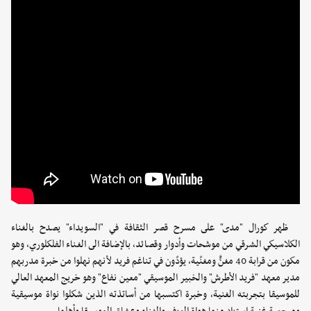
ظهر كورال "مدى" على مسرح قصر الثقافة في "السويداء" يصدح بالغناء
الكلاسيكي الشرقي من موشحات وأدوار وقصائد، بالإضافة الى الغناء الفلكلوري، وهو
مكون من قرابة 40 مغنٍّ ومغنّية، يؤدّون في تناغم فريد لأنهم نهلوا من خبرة مدربهم
مدير معهد "فريد الأطرش" والخبير الموسيقي "معين نفاع" وهو خريج المعهد العالي
للموسيقا بتجربته الغنية، وخبرة اكتسبها من أساتذته الذين شكلوا نواة موسيقية