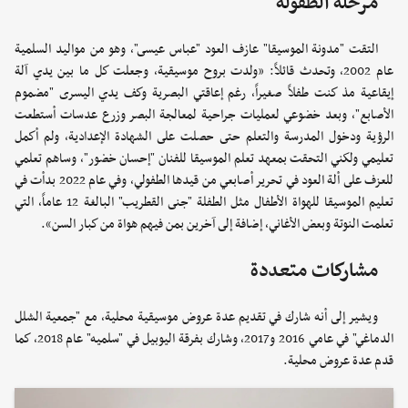
مرحلة الطفولة
التقت "مدونة الموسيقا" عازف العود "عباس عيسى"، وهو من مواليد السلمية
عام 2002، وتحدث قائلاً: «ولدت بروح موسيقية، وجعلت كل ما بين يدي آلة
إيقاعية مذ كنت طفلاً صغيراً، رغم إعاقتي البصرية وكف يدي اليسرى "مضموم
الأصابع"، وبعد خضوعي لعمليات جراحية لمعالجة البصر وزرع عدسات أستطعت
الرؤية ودخول المدرسة والتعلم حتى حصلت على الشهادة الإعدادية، ولم أكمل
تعليمي ولكني التحقت بمعهد تعلم الموسيقا للفنان "إحسان خضور"، وساهم تعلمي
للعزف على ألة العود في تحرير أصابعي من قيدها الطفولي، وفي عام 2022 بدأت في
تعليم الموسيقا للهواة الأطفال مثل الطفلة "جنى القطريب" البالغة 12 عاماً، التي
تعلمت النوتة وبعض الأغاني، إضافة إلى آخرين بمن فيهم هواة من كبار السن».
مشاركات متعددة
ويشير إلى أنه شارك في تقديم عدة عروض موسيقية محلية، مع "جمعية الشلل
الدماغي" في عامي 2016 و2017، وشارك بفرقة اليوبيل في "سلميه" عام 2018، كما
قدم عدة عروض محلية.