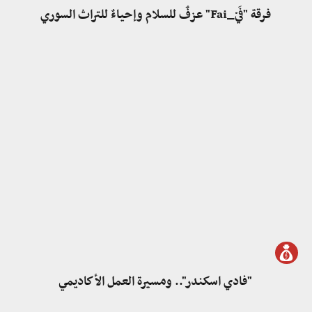
فرقة "فَيْ_Fai" عزفٌ للسلام وإحياءٌ للتراث السوري
"فادي اسكندر".. ومسيرة العمل الأكاديمي