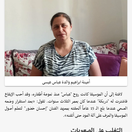
أمينة ابراهيم والدة عباس عيسى
لافتة إلى أن الموسيقا كانت روح "عباس" منذ نعومة أظفاره، وقد أحب الإيقاع
فاشترت له "دربكة" عندما كان بعمر الثلاث سنوات. تقول: «بعد استقرار وضعه
الصحي عندما بلغ الـ 15 عاماً ألحقته بمعهد الفنان "إحسان خضور" لتعلم أصول
الموسيقا والعزف على آلة العود حتى أتقنه».
التغلب على الصعوبات