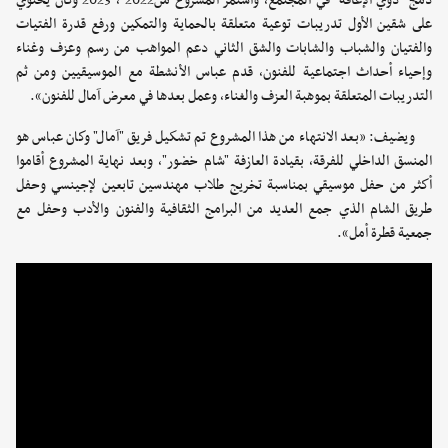
دمج "ذوي الإعاقة" في المجتمع، واستمر المشروع من2022 ، 2023 وكان يحتوي
على شقين الأول تدريبات توعية متعلقة بالحماية والتمكين ورفع قدرة الفتيات
والفتيان والشباب والشابات والشق الثاني دعم المواهب من رسم وعزف وغناء
وإحياء أحداث اجتماعية للفنون، قدم عباس الأنشطة مع الموسيقيين ومن ثم
التدريبات المتعلقة بموهبة العزف والغناء، وعمل بعدها في معرض آمال للفنون».
ويضيف: «بعد الانتهاء من هذا المشروع تم تشكيل فريق "آمال" وكان عباس هو
المنسق الداخلي للفرقة، بقيادة العازفة "شام خضور"، وبعد نهاية المشروع أقاموا
أكثر من حفل موسيقي بمناسبة تخريج طلاب مهندسين تابعين لإجينسي وحفل
طريق الشام الذي جمع العديد من البرامج الثقافية والفنون والأدب وحفل مع
جمعية قطرة أمل».