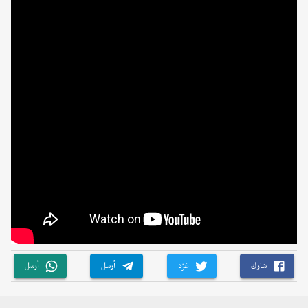
شارك
غرّد
أرسل
أرسل