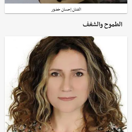
الفنان إحسان خضور
الطموح والشغف