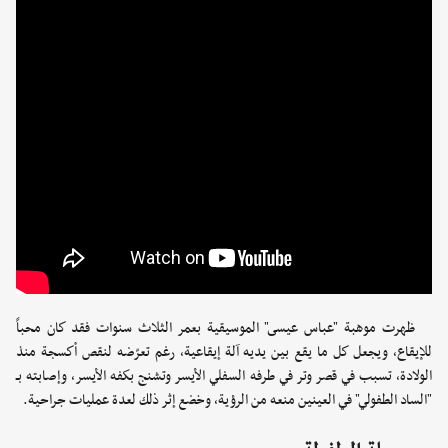
ظهرت موهبة "عباس عيسى" الموسيقية بعمر الثلاث سنوات فقد كان محباً
للإيقاع، ويجعل كل ما يقع بين يديه آلة إيقاعية، رغم تعرّضه لنقص أكسجة منذ
الولادة، تسبب في قصر وتر في طرفه السفلي الأيسر وتشنج بكفه الأيسر، وإصابته بـ
"الساد الطفولي" في العينين منعه من الرؤية، وخضع إثر ذلك لعدة عمليات جراحية.