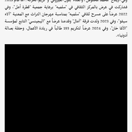
وفي الإيقاع "محمد محفوض"، والغناء "بتول العيزوقي" و"كريم الحركة". أما عام 2019
فشاركت في عرض بالمركز الثقافي في "سلميه" برعاية جمعية "قطرة أمل"، وفي
2022 عرضاً على مسرح ثقافي "سلميه" بمناسبة مهرجان التراث مع المغنية "آلاء
سيفو"، وفي 2023 ولدت فرقة "آمال" وقدمنا عرضاً مع "اليجينسي" التابع لمؤسسة
"الأغا خان"، وفي 2024 عرضاً لتكريم 193 طالباً في ريادة الأعمال، وحفلة بصالة
أدونيا».