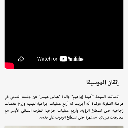
إتقان الموسيقا
تحدثت السيدة "أمينة إبراهيم" والدة "عباس عيسى" عن وضعه الصحي في
مرحلة الطفولة مؤكدة أنه أجريت له أربع عمليات جراحية لعينيه وزرع عدسات
زجاجية حتى استطاع الرؤية، وأربع عمليات جراحية للطرف السفلي الأيسر مع
معالجات فيزيائية مستمرة حتى استطاع الوقوف على قدمه.