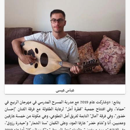
عباس عيسى
يتابع: «وشاركت عام 2019 مع مدربة المسرح المدرسي في مهرجان الربيع في
"حماه"، وفي افتتاح جمعية "قطرة أمل" لرعاية الطفولة مع فرقة الفنان "إحسان
خضور"، وفي فرقة "آمال" التابعة لفريق أمل التطوعي، وهي مكونة من خمسة عازفين
ومغنيين، أنا و"شام خضر" عازفا العود، وعلى الكمان "سنا الشعار" و"حيدرة رزوق"،