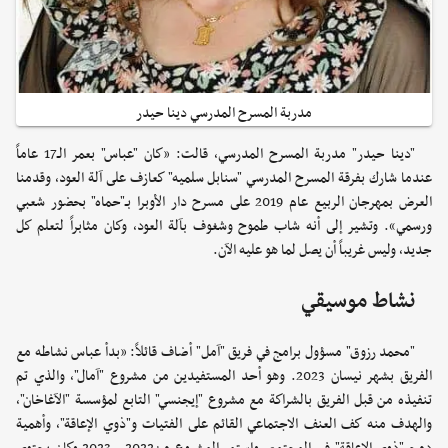
مدربة المسرح المدرسي دينا حيدر
"دينا حيدر" مدربة المسرح المدرسي، قالت: «كان "عباس" بعمر الـ17 عاماً
عندما شارك بفرقة المسرح المدرسي "سنابل سلميه" كعازف على آلة العود، وقدمنا
العرض بمهرجان الربيع عام 2019 على مسرح دار الأوبرا بـ"حماه" بحضور شعبي
ورسمي». وتشير إلى أنه شاب طموح وشغوف بآلة العود، وكان مثابراً لتعلم كل
جديد، وليس غريباً أن يصل لما هو عليه الآن.
نشاط موسيقي
"محمد رزوق" مسؤول برامج في فريق "آمل" أضاف قائلاً: «بدأ عباس نشاطه مع
الفريق بشهر نيسان 2023. وهو أحد المستفيدين من مشروع "آمال"، والذي تم
تنفيذه من قبل الفريق بالشراكة مع مشروع "إيجنسي" التابع لمؤسسة "الآغاخان"،
والهدف منه كف العنف الاجتماعي القائم على الفتيات و"ذوي الإعاقة"، وأهمية