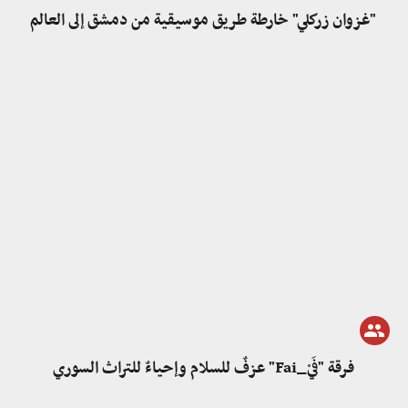
"غزوان زركلي" خارطة طريق موسيقية من دمشق إلى العالم
فرقة "فَيْ_Fai" عزفٌ للسلام وإحياءٌ للتراث السوري