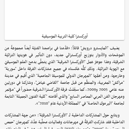
أوركسترا كلية التربية الموسيقية
يضيف "المايسترو درويش" قائلاً: «قدَّمنا في برامجنا الفنيّة أيضاً مجموعةً من
الموشحات والأدوار بتوزيع أوركسترالي جديد، دون التأثير في هويتها التراثيّة
الشرقيّة، وهذا جوهرُ عمل "الأوركسترا الشرقية" الذي يتجلَّى بدمج العلم الموسيقيّ
مع الهوية التراثيّة. وذلك كلُّه عكسناه في جميع مشاركات الفرقة داخل "سورية"
وخارجها، ومن أهمِّها "المهرجان الدولي للموسيقا الجامعية" الذي أُقيم في مدينة
"مراكش" المغربية، والمنظَّم من قبل جامعة "القاضي عياض"، وشاركنا في دورتينِ
منه عامي 2005 و2009، كما سجَّلتْ فرقة الأوركسترا الشرقية حضوراً في "مؤتمر
ومهرجان الفن العربي المعاصر السابع" والذي أقامته "كلية الفنون الجميلة" التابعة
لجامعة "اليرموك الخاصة" في "المملكة الأردنية عام "2010"».
ويتابع حول المشاركات الداخلية لـ "الأوركسترا الشرقيّة": «من جهة المشاركات
الداخلية فقد شاركتِ الفرقةُ في مهرجانات وفعاليات محلِّية عدَّة، كمهرجان "حمص