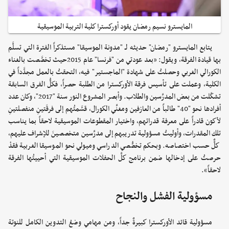
المايسترو نسيم رمضان يقود أوركسترا كلية التربية الموسيقية
يتابع المايسترو "رمضان" حديثه لـ "مدونة الموسيقا" مستذكراً الفترة التي تسلَّم
بها قيادة الفرقة، ويقول: «بعد عودتي من "فرنسا" عام 2015حيث تخصَّصت بالغناء
الكورالي الغربي وحصلتُ على شهادة "الماجستير" فيه، التحقتُ بالعمل مجدَّداً في
الكلية، وعملت على تأسيس فرقة الأوركسترا من الطلبة حصراً، فكلُّ الفرق السابقة
تشكّلت من بعض المدرِّسين والطلاب. وأبصر المشروع النور سنة "2017"، وكان عدد
أفرادها نحو "40" طالباً من العازفين ومغنِّي الكورال، قسَّمتُهم إلى فرقَتينِ منفصلتينِ
لأكون قادراً على معرفة قدراتهم، واختيار المقطوعات الموسيقية لاحقاً بما يناسب
تلك المقدرات، وأوليتُ مسؤولية تدريبهم إلى مدرِّسين متخصصينَ للإشراف عليهم،
كلٌّ حسب اختصاصه. وبحكم تخصُّصي الدراسي وميولي نحو الموسيقا الغربية فقدْ
حرصتُ على إدخالها ضمن برنامج كلِّ الحفلات الموسيقية التي أحييتُها الفرقة
لاحقاً».
مسؤولية الفشل والنجاح
مسؤولية قائد الأوركسترا كبيرةٌ جداً، ومن مهامي وضعُ التدوين الكامل للنوتة