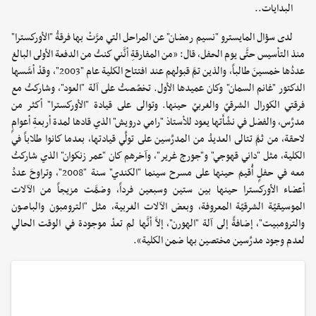
البدايات..
لدى سؤال المايسترو "نسيم رمضان" عن المراحل التي مرَّتْ بها فرقةُ "الأوركسترا"
منذ التأسيس حتَّى يوم الحفل، قال: «من المفارقةِ أنَّني كنتُ من الدفعة الأولى البالغ
عددُها خمسينَ طالباً، والذين تمَّ قبولهم عند افتتاح الكلية عام "2003"، وقدْ أسَّسها
الدكتور "غانم السمان" وكان عميدها الأول. تخصّصتُ على آلة "العود"، وشاركتُ مع
فرقتي الكورال الشرقيّ والغربيّ حينها. وتوالى على قيادة "الأوركسترا" أكثر من
مدرِّس، والفضل في نشْأَتها يعود للأستاذ "رامي درويش" الذي قادها لمدة أربعةِ أعوامٍ
لاحقة، من ثمَّ تتالى العديدُ من المدرِّسين على تولِّي قيادتها، بعدما كانوا طلاباً في
الكلية، مثل "داني قهوجي" و"جورج غرير"، وآخرهم كان "عمر زنكوان" الذي شاركتُ
معه في حفلٍ أُقيمَ حينها على مسرح سينما "الكندي" سنة "2008"، وتراوحَ عددُ
أعضاء الأوركسترا حينها بين ستين وسبعين فرداً، وضمَّت مزيجاً من الآلات
الموسيقيّة الشرقيّة المعروفة، وبعض الآلات الغربية، مثل "الترومبون والباصون
والترومبيت"، إضافةً إلى آلة "الهورن"، إلاَّ أنَّها لم تعدْ موجودة في الوقت الحالي
لعدم وجود مدرِّسين مختصين بها ضمن الكلية».