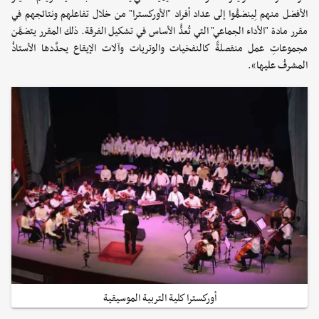
الأفضل منهم لِينضمُّوا إلى عداد أفراد "الأوركسترا" من خلال تفاعلهم ونتائجهم في
مقرر مادة "الأداء الجماعي" التي تُعدُّ الأساس في تشكيل الفرقة. ذلك المقرر يتضمَّن
مجموعاتِ عمل منفصلةً كالنفخيات والوتريات وآلات الإيقاع يحدِّدها الأستاذُ
المشرفُ عليها».
أوركسترا كلية التربية الموسيقية