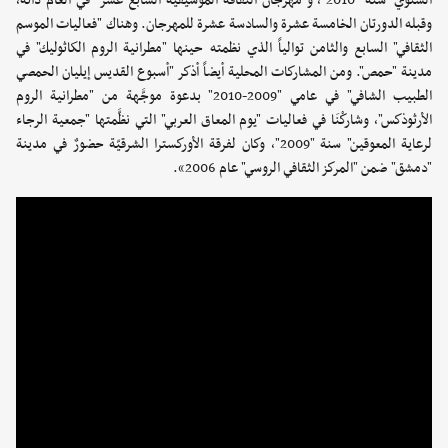
السنوي" سنة "2010"، و"مهرجان الثقافة الموسيقية السابع عشر" في العام ذاته،
وقبله الدورتان الخامسة عشرة والسادسة عشرة للمهرجان. وهناك "فعاليات الموسم
الثقافي" السابع والثامن توالياً الذي نظمته حينها "مطرانية الروم الكاثوليك" في
مدينة "حمص". ومن المشاركات المحلية أيضاً أذكر "أسبوع القديس إيليان الحمصي
الطبيب الشافي" في عامي "2009-2010" بدعوة موجَّهة من "مطرانية الروم
الأرثوذكس"، وشاركْنَا في فعاليات "يوم المعاق العربي" التي نظَّمتها "جمعية الرجاء
لرعاية المعوقين" سنة "2009"، وكان لفرقة الأوركسترا الشرقيّة حضورٌ في مدينة
"دمشق" ضمن "المركز الثقافي الروسي" عام 2006».