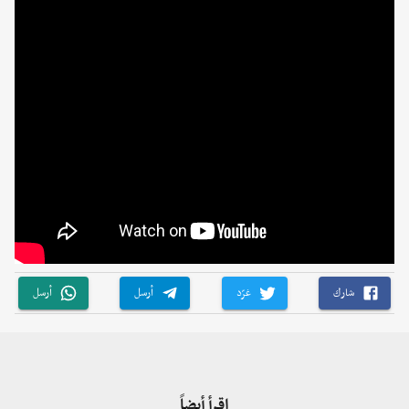
شارك
غرّد
أرسل
أرسل
اقرأ أيضاً