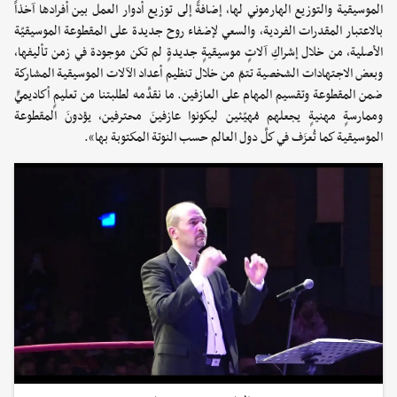
الموسيقية والتوزيع الهارموني لها، إضافةً إلى توزيع أدوار العمل بين أفرادها آخذاً
بالاعتبار المقدرات الفردية، والسعي لإضفاء روح جديدة على المقطوعة الموسيقيّة
الأصلية، من خلال إشراكِ آلاتٍ موسيقيةٍ جديدةٍ لم تكن موجودة في زمن تأليفها،
وبعض الاجتهادات الشخصية تتمّ من خلال تنظيم أعداد الآلات الموسيقية المشاركة
ضمن المقطوعة وتقسيم المهام على العازفين. ما نقدِّمه لطلبتنا من تعليمٍ أكاديميٍّ
وممارسةٍ مهنيةٍ يجعلهم مُهيّئين ليكونوا عازفينَ محترفين، يؤدونَ المقطوعة
الموسيقية كما تُعزَف في كلِّ دول العالم حسب النوتة المكتوبة بها».