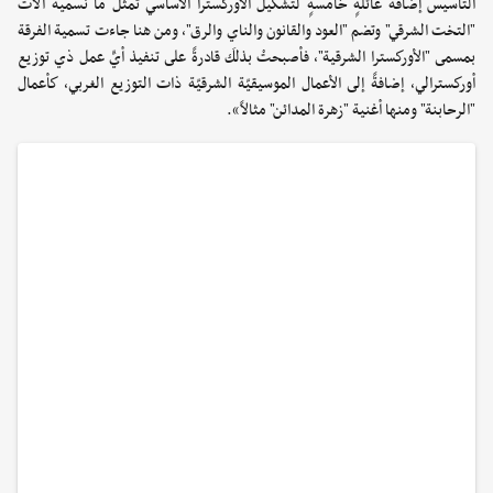
التأسيس إضافةُ عائلةٍ خامسةٍ لتشكيل الأوركسترا الأساسي تمثِّل ما نسميه آلات
"التخت الشرقي" وتضم "العود والقانون والناي والرق"، ومن هنا جاءت تسمية الفرقة
بمسمى "الأوركسترا الشرقية"، فأصبحتْ بذلكَ قادرةً على تنفيذ أيِّ عمل ذي توزيع
أوركسترالي، إضافةً إلى الأعمال الموسيقيّة الشرقيّة ذات التوزيع الغربي، كأعمال
"الرحابنة" ومنها أغنية "زهرة المدائن" مثالاً».