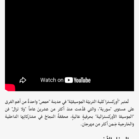
تُعتبر "أوركسترا كلية التربيّة الموسيقيّة" في مدينة "حمص" واحدةً من أهم الفرق
على مستوى "سورية"، والتي قدَّمت منذ أكثر من عشرينَ عاماً "ولا تزال" فن
"الموسيقا الأوركسترالية" بحرفيةٍ عاليةٍ، محققةً النجاحَ في مشاركاتِها الداخلية
والخارجية ضِمن أكثر من مهرجان.