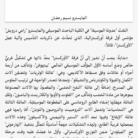
المايسترو نسيم رمضان
التقتْ "مدونة الموسيقا" في الكلية الباحث الموسيقي والمايسترو "رامي درويش"
مؤسّس أوّل فرقة أوركسترالية، الذي تحدَّث عن ذكريات التأسيس وآلية عمل
"الأوركسترا"، قائلاً:
«بدايةً، يجب أنْ نشيرَ إلى أنَّ فرقة "الأوركسترا" بحدِّ ذاتها هي تشكيلٌ غربيٌّ
خالص وضعَ أساسه الأوّل المؤلِّف الموسيقي العالمي "بيتهوفن"، وتتألف من أربعة
أجزاء أو عائلات وفق مسمَّاها الأكاديمي، وهي: "عائلة الوتريات" وتتضمَّن آلات
"الكمان والفيولا والكونترباص والتشيللو"، ونجدها تتصدر الواجهة في ترتيب الجلوس
على المسرح، إضافةً إلى عائلة "النفخ الخشبي"، والمقصودُ بها الآلات المصنوعة
بجوهرها من مادة الخشب وتتألَّف من "الفلوت والأوبوا والكلارينت والباصون"، وتلك
العائلة مهمّتُها إضفاء الطابع الرومانسي على المقطوعة الموسيقيّة. العائلة الثالثة
هي "النحاسيات" وتشمل آلات "الترومبيت والترومبون والتوبان"، أمَّا رابعها فهي
عائلة "الإيقاع" وفيها نجد آلات "السنير والتيمبني والأكسيفون" وهذه الآلات
بمجملها غربيةُ الطابع، ولهذه التشكيلات مهمةٌ أساسيّةٌ تتمثَّلُ بتنفيذ "الهارموني"
مع "الميلودي" ضمن التوزيع الأوركسترالي. وأوَّل ما عملتُ عليه وقت مرحلة