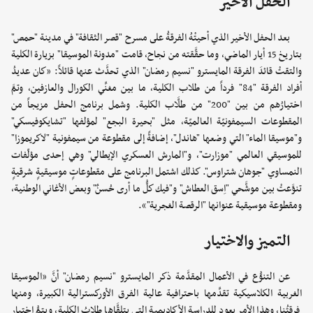
الحفل الأخير
بعد الحفل الأخير الذي أحيتْهُ الفرقةُ على مسرح "قصر الثقافة" في مدينة "حمص"
بتاريخ 15 أيار الماضي، وما حقَّقته من نجاح، قامت "مدونة الموسيقا" بزيارة الكلية
والتقتْ قائدَ الفرقة المايسترو "نسيم رمضان" الذي تحدَّث عنها قائلاً: «كان عديدُ
أفراد الفرقة "84" فرداً من طلاب الكلية، ما بين مغنِّي الكورال والعازفين، وتمَّ
اختيارُهم من بين "200" من طلَّاب الكلية. وشمل برنامج الحفل مزيجاً من
المقطوعات السيمفونيّة العالميّة، مثل "بحيرة البجع" لمؤلفها "تشايكوفيسكي"
و"موسيقا الماء" التي وضعها "هاندل"، إضافةً إلى مقطوعة من سيمفونية "لاكريموزا"
للموسيقي العالمي "موزارت"، و"المارش العسكري الإيطالي" وهي إحدى مؤلّفات
النمساوي "جوهان شتراوس". كذلك اشتمل البرنامج على مقطوعاتٍ موسيقيةٍ شرقيةٍ
تنوَّعتْ بين موشَّحي "اِسق العطاش" و"فيك كلُّ ما أرى حُسنٌ" وبعض الأغاني الوطنية،
ومقطوعة موسيقية عنوانها "الرقصة الغجرية"».
التميز والاختيار
عن التنوُّع في الأعمال المقدَّمة ذكر المايسترو "نسيم رمضان" أنَّ «الموسيقا
الغربية الكلاسيكية تقدِّمها باحترافية عالية الفرق الأوركسترالية الكبيرة، ومنها
فرقتُنا، وهذا الأمر يعود للدراسة الأكاديمية التي يتلقَّاها طلابُ الكلية، ويتمُّ اختيار