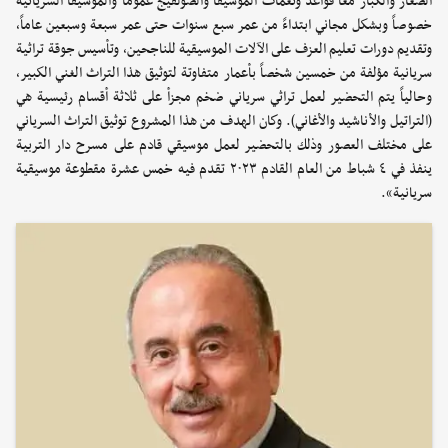
الصغار والكبار معاً قواعد ونغمات الموسيقا والصولفيج عموماً والموسيقا السريانية
خصوصاً وبشكل مجاني ابتداءً من عمر سبع سنوات حتى عمر سبعة وسبعين عاماً،
وتقديم دورات تعليم العزف على الآلات الموسيقية للناجحين، وتأسيس جوقة تراثية
سريانية مؤلفة من خمسين شخصاً بأعمار متفاوتة لتوثيق هذا التراث الغني الكبير،
وحالياً يتم التحضير لعمل تراثي سرياني ضخم مجزأ على ثلاثة أقسام رئيسية هي
(التراتيل والأناشيد والأغاني). وكان الهدف من هذا المشروع توثيق التراث السرياني
على مختلف العصور وذلك بالتحضير لعمل موسيقي قادم على مسرح دار التربية
ينفذ في ٤ شباط من العام القادم ٢٠٢٣ تقدم فيه خمس عشرة مقطوعة موسيقية
سريانية».