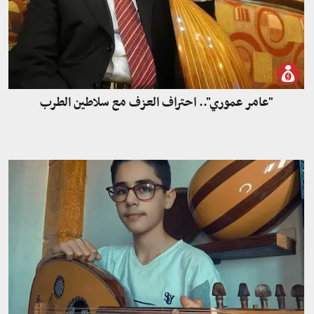
"عامر عموري".. احتراف العزف مع سلاطين الطرب