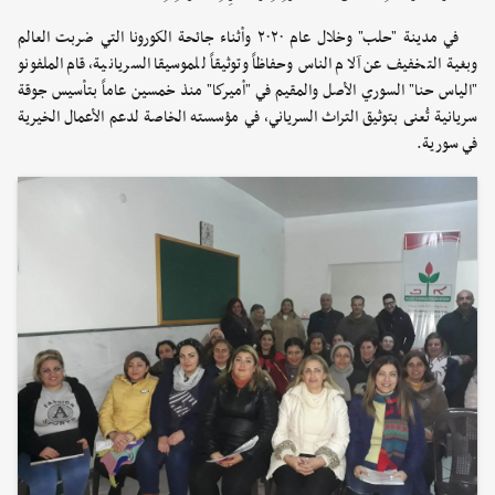
في مدينة "حلب" وخلال عام ٢٠٢٠ وأثناء جائحة الكورونا التي ضربت العالم
وبغية التخفيف عن آلام الناس وحفاظاً وتوثيقاً للموسيقا السريانية، قام الملفونو
"الياس حنا" السوري الأصل والمقيم في "أميركا" منذ خمسين عاماً بتأسيس جوقة
سريانية تُعنى بتوثيق التراث السرياني، في مؤسسته الخاصة لدعم الأعمال الخيرية
في سورية.