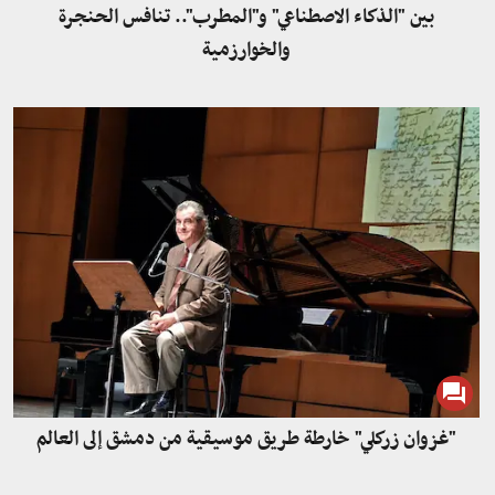
بين "الذكاء الاصطناعي" و"المطرب".. تنافس الحنجرة
والخوارزمية
"غزوان زركلي" خارطة طريق موسيقية من دمشق إلى العالم