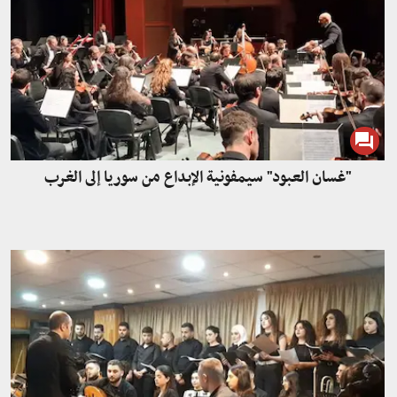
"غسان العبود" سيمفونية الإبداع من سوريا إلى الغرب