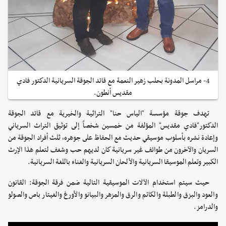
4- مراسل المدونة بحلب زهير النعمة مع قائد الجوقة السريانية الدكتور فادي
مقديس أنطون.
تهدف جوقة مؤسسة "الياس حنا" التراثية والخيرية مع قائد الجوقة
الدكتور"فادي مقديس" المؤلفة من خمسين شخصاً إلى توثيق التراث السرياني
وإعادة نشره بأسلوب موسيقي حديث مع الحفاظ على جوهره، ثلث أفراد الجوقة من
السريان والآخرون من طوائف غير سريانية كان لديهم حب وشغف لتعلم هذا الإرث
الكبير وتعلم الموسيقا السريانية والألحان السريانية والغناء باللغة السريانية.
حيث سيتم استخدام الآلات الموسيقية التالية ضمن فرقة الجوقة: القانون
والعود والبزق والطبلة والكاتم والرق والمزهر والبيانو والأورغ والغيتار باص والصولو
والدرامز.