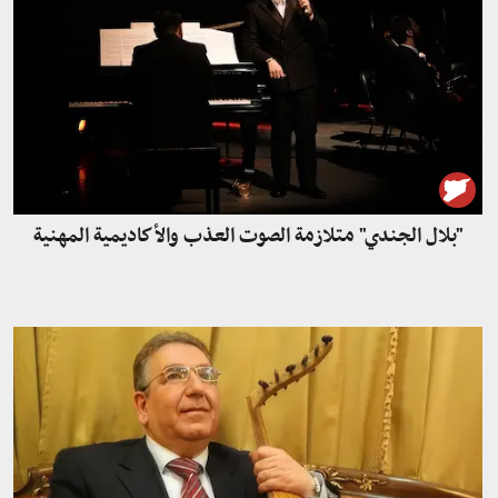
"بلال الجندي" متلازمة الصوت العذب والأكاديمية المهنية