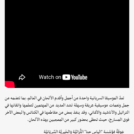
تعدّ الموسيقا السريانية واحدة من أجمل وأقدم الألحان في العالم، بما تتضمه من
جمل ونغمات موسيقية عريقة وسهلة تشد العديد من المهتمين لتعلمها واتقانها في
التراتيل والأناشيد والأغاني، وقد ينفذ بعض من مقاطعها في الكنائس والبعض الآخر
فوق المسارح، حيث تحظى بحضور كبير من المعجبين بهذه الألحان.
جَوقَةُ مُؤَسَّسَةِ "الياس حنا" التُّرَاثِيَّةِ وَالخَيرِيَّةِ السِّريَانِيَّةِ