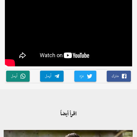
شارك
غرّد
أرسل
أرسل
اقرأ أيضاً