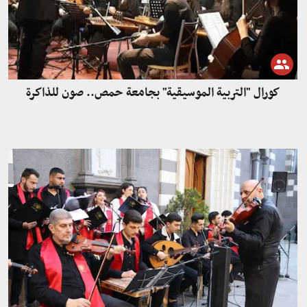
كورال "التربية الموسيقية" بجامعة حمص.. صون للذاكرة