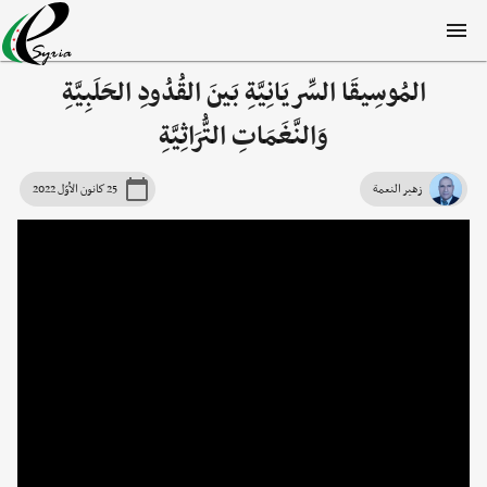
المُوسِيقَا السِّريَانِيَّةِ بَينَ القُدُودِ الحَلَبِيَّةِ
وَالنَّغَمَاتِ التُّرَاثِيَّةِ
زهير النعمة
25 كانون الأوّل 2022