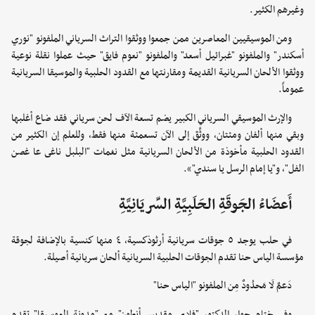
وغيرهم الكثير.
ومن الموسيقيين المعاصرين ممن جمعوا ووثقوا التراث السرياني الملفونو "نوري
أسكندر" والملفونو "غبرائيل أسعد" والملفونو "نعوم فايق" حيث عملوا نقلة نوعية
ووثقوا الألحان السريانية القديمة ومقارنتها مع القدود الحلبية والموسيقا السريانية
عموماً.
والإرث الموسيقي السرياني الكبير يضم تسعة الآف لحن سرياني فقد ضاع أغلبها
وبقي منها ألفان ومئتان، ووثِّقَ إلى الآن تسعمئة منها فقط، وللعلم إن الكثير من
القدود الحلبية مأخوذة من الألحان السريانية مثل نغمات "البلبل ناغى عا غصن
الفل"، و"يا إمام الرسل يا سندي"».
أَعضَاءُ الجَوقَةِ الحَلَبِيَّةِ السِّريَانِيَّةِ
في حلب يوجد ٥ جوقات سريانية أرثوذكسية، ٤ منها كنسية بالإضافة لجوقة
مؤسسة الياس حنا تقدم الجوقات الحلبية السريانية ألحان سريانية أصيلة.
دَعمٌ لَا مَحدُودٌ مِن الملفونو "الياس حنا"
وفي ختام حوار الدكتور "فادي مقديس أنطون" مع "مدونة الموسيقا" تقدم