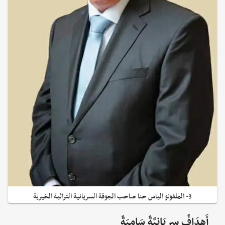
3- الملفونو الياس حنا صاحب الجوقة السريانية التراثية الخيرية
أَهدَافٌ سِريَانِيَّةٌ سَامِيَةٌ