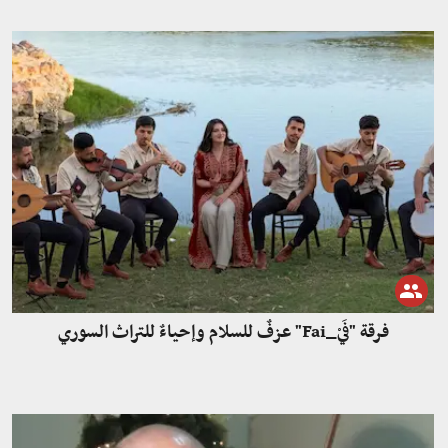
فرقة "فَيْ_Fai" عزفٌ للسلام وإحياءٌ للتراث السوري