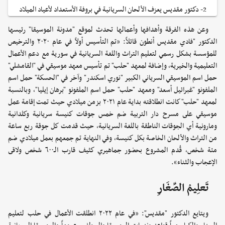
2- دكتور مقديس يعزف الألحان السريانية في بروفة الأستعداد لأعياد الميلاد
وعن هذه الفرقة وأهدافها وأعمالها تحدث لموقع "مدونة الموسيقا" رئيسها
الدكتور "فادي مقديس أنطون قائلاً: «تم التأسيس أولاً في عام ٢٠٢٠ والترخيص
للمؤسسة بشكل رسمي لتعليم التراث واللغة السريانية في سورية مع دعم الأعمال
التعليمية والخيرية، وإضافة لمعهد "حلب" تم تأسيس معهد موسيقي في "القامشلي"
حمل اسم الموسيقي السرياني الكبير "نوري اسكندر" وآخر في "الحسكة" حمل اسم
الملفونو "غبرائيل أسعد" ومعهد "حلب" حمل اسم الملفونو "برهان إيليا"، وبالنسبة
لمعهد "حلب" كانت انطلاقته بداية عام ٢٠٢١ بزمن ميلادي حيث تمت إقامة عمل
موسيقي على مسرح دار التربية ضم خمس جوقات كنيسة سريانية وكلدانية
ومارونية أي الجوقات الناطقة باللغة السريانية، حيث قدمت كل جوقة ربع ساعة
من التراث والألحان الخاصة بكل كنيسة، وفي النهاية تم جمعهم بعمل ميلادي ضم
مئة شخص، قُدم المشروع بحضور جماهيري كثيف قارب الـ٦٠٠ شخص ولاقى
الإعجاب والثناء».
تَعلِيمُ الصِّغَارِ
ويتايع الدكتور "مقديس": «في عام ٢٠٢٢ انطلقت الأعمال في حلب لتعليم