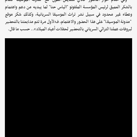
بالشكر العميق لرئيس المؤسسة الملفونو "الياس حنا" لما يبديه من دعم واهتمام
وعطاء غير محدود في سبيل نشر تراث الموسيقا السريانية، وكذلك شكَرَ موقع
"مدونة الموسيقا" على هذا الحضور والاهتمام، فـ«لأول مرة تتم متابعتنا بالتحضير
لبروفات عملنا التراثي السرياني بالتحضير لحفلات أعياد الميلاد».. حسب ما قال.