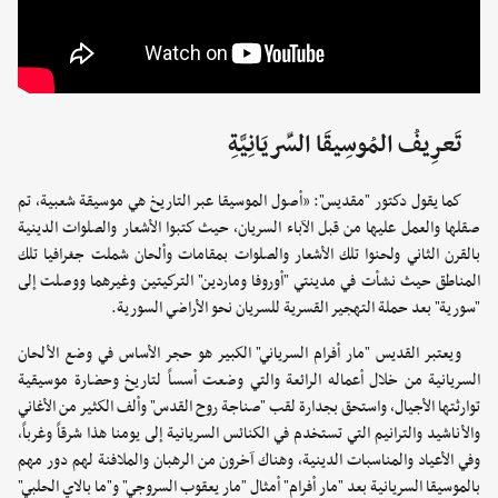
تَعرِيفُ المُوسِيقَا السِّريَانِيَّةِ
كما يقول دكتور "مقديس": «أصول الموسيقا عبر التاريخ هي موسيقة شعبية، تم
صقلها والعمل عليها من قبل الآباء السريان، حيث كتبوا الأشعار والصلوات الدينية
بالقرن الثاني ولحنوا تلك الأشعار والصلوات بمقامات وألحان شملت جغرافيا تلك
المناطق حيث نشأت في مدينتي "أوروفا وماردين" التركيتين وغيرهما ووصلت إلى
"سورية" بعد حملة التهجير القسرية للسريان نحو الأراضي السورية.
ويعتبر القديس "مار أفرام السرياني" الكبير هو حجر الأساس في وضع الألحان
السريانية من خلال أعماله الرائعة والتي وضعت أسساً لتاريخ وحضارة موسيقية
توارثتها الأجيال، واستحق بجدارة لقب "صناجة روح القدس" وألف الكثير من الأغاني
والأناشيد والترانيم التي تستخدم في الكنائس السريانية إلى يومنا هذا شرقاً وغرباً،
وفي الأعياد والمناسبات الدينية، وهناك آخرون من الرهبان والملافنة لهم دور مهم
بالموسيقا السريانية بعد "مار أفرام" أمثال "مار يعقوب السروجي" و"ما بالاي الحلبي"