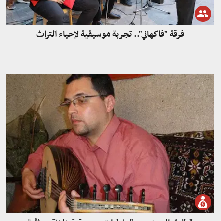
فرقة "فاكهاني".. تجربة موسيقية لإحياء التراث