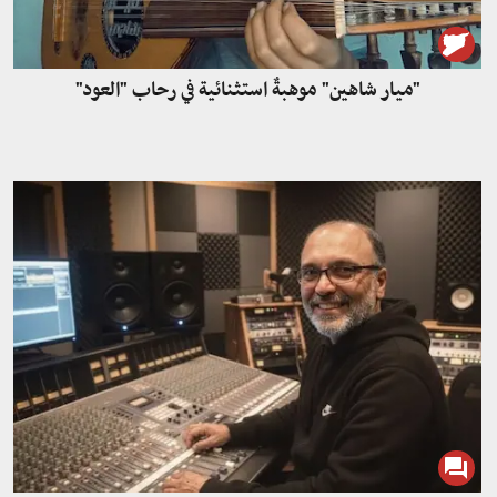
"ميار شاهين" موهبةٌ استثنائية في رحاب "العود"