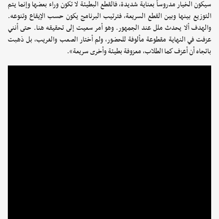
سيكون الخيار مدروساً بعناية شديدة، فالقطع البطيئة لا تكون وراء بعضها وإنما يتم
التوزيع بينها وبين القطع السريعة، فترتيب البرنامج يكون حسب الإيقاع وتنوعه.
والهدف ألا يحدث ملل عند الجمهور. وهو أمر سعيت إلى تحقيقه هنا. حتى أنني
عزفت في النهاية مقطوعة مألوفة للحضور، ولم أختار الصعب والغريب، بل ذهبت
باتجاه أن أعزف كما الطلاب، معزوفة بطيئة وأخرى سريعة».