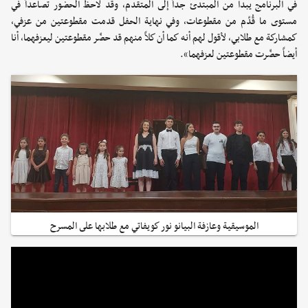
في البرنامج يبدأ من المبتدئ جداً إلى المتقدم، وقد لاحظ الحضور تصاعداً في
مستوى ما قُدّم من مقطوعات، وفي نهاية الحفل قدمت مقطوعتين من عزفي،
كمشاركة مع طلابي، لأقول لهم أنه كما أن كلاً منهم قد حضّر مقطوعتين ليعزفهما، أنا
أيضاً حضّرت مقطوعتين لعزفهما».
الموسيقية وعازفة البيانو نور كويفاتي مع طلابها على المسرح