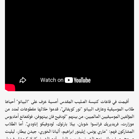
أقيمت في قاعات كنيسة الصليب المقدس أمسية عزف على "البيانو" أحياها
طلاب الموسيقية وعازف البيانو "نور كويفاتي"، قدموا خلالها مقطوعات لعدد من
المؤلفين الموسيقيين العالميين، من بينهم "لودفيج فان بيتهوفن، فولفغانغ أماديوس
موزارت، فريديريك فرانسوا شوبان، بيلا بارتوك، لودوفيكو إناودي". أما الطلاب
المشاركون فهم: "ماري يونس، إيلينور ابراهيم، أليانا الخوري، جيدن بيطار، ليليت