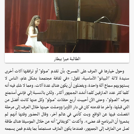
الطالبة ميرا بيطار
وحول خيارها في العزف على المسرح، بأن تقدم "صولو" أو ترافقها آلات أخرى
سنيدة لآلة "البيانو" الأساسية، تقول: «في ثقافة مجتمعنا بشكل عام، الناس لا
يستهويهم سماع آلة واحدة، ويفضلون أن يكون هناك عدة آلات، ومما لا شك فيه أنه
كلما كثر عدد العازفين كلما أنشد الجمهور أكثر. ولكن بالنسبة إلي فإنني أستمتع
بعزف "الصولو"، وحتى الآن أحييت أربع حفلات "صولو" وكل منها كانت أفضل من
التي قبلها، وآخر ما قدمته كان في دار الأوبرا ووصلت حينها خلال العزف إلى مرحلة
انفصلت فيها عن الواقع وبت كأنني في عالم آخر، وقال الحضور وقتها أنهم لم
يشعروا أن البرنامج قد مضى». وأكدت "كويفاتي" أنه من خلال الموسيقا هناك طاقة
تصل من العازف إلى الجمهور، فعندما يكون العازف مستمتعاً بما يقدم فمن يسمعه