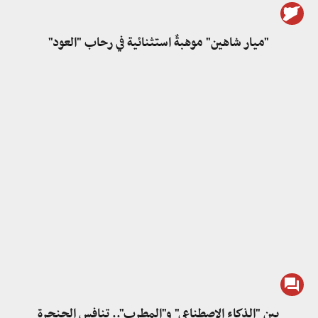
"ميار شاهين" موهبةٌ استثنائية في رحاب "العود"
بين "الذكاء الاصطناعي" و"المطرب".. تنافس الحنجرة