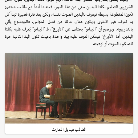
الضروري التعليم بكلتا اليدين حتى من هذا العمر، فعندما أبدأ مع طالب مبتدئ
تكون المقطوعة بسيطة فيعزف باليدين الصوت نفسه، ولكن بعد فترة قصيرة تبدأ كل
يد تعزف غير الأخرى ويكون هناك حالة من فصل الحواس، فالموضوع يأتي
بالتدريج». وتوضح أن "البيانو" يختلف عن "الأورغ"، فـ "البيانو" يُعزف عليه بكلتا
اليدين، أما "الأورغ" فيمكن العزف عليه بيد واحدة بحيث تكون اليد الثانية حرة
للتحكم بالصوت أو نوعيته.
الطالب فيديل الحارث