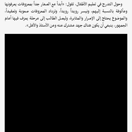
وحول التدرج في تعليم الأطفال، تقول: «أبدأ مع الصغار جداً بمعزوفات يعرفونها
ومألوفة بالنسبة إليهم، ونيسر رويداً رويداً، وتزداد المعزوفات صعوبة وتعقيداً،
والموضوع يحتاج إلى الإصرار والمثابرة، وليصل الطالب إلى مرحلة يعزف فيها أمام
الجمهور، ينبغي أن يكون هناك جهد مشترك منه ومن الأستاذ والأهل».