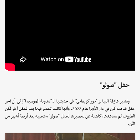
حفل "صولو"
وتشير عازفة البيانو "نور كويفاتي" في حديثها لـ "مدونة الموسيقا" إلى أن آخر
حفل قدمته كان في دار الأوبرا عام 2022، وأنها كانت تحضر فيما بعد لحفل آخر لكن
الظروف لم تساعدها، كاشفة عن تحضيرها لحفل "صولو" ستحييه بعد أربعة أشهر من
الآن.