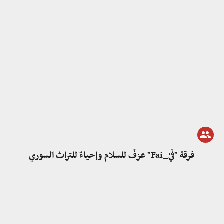
فرقة "فَيْ_Fai" عزفٌ للسلام وإحياءٌ للتراث السوري