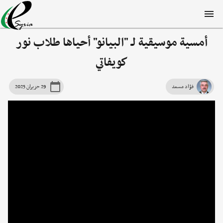
أمسية موسيقية لـ "البيانو" أحياها طلاب نور
كويفاتي
فؤاد مسعد
29 حزيران 2025