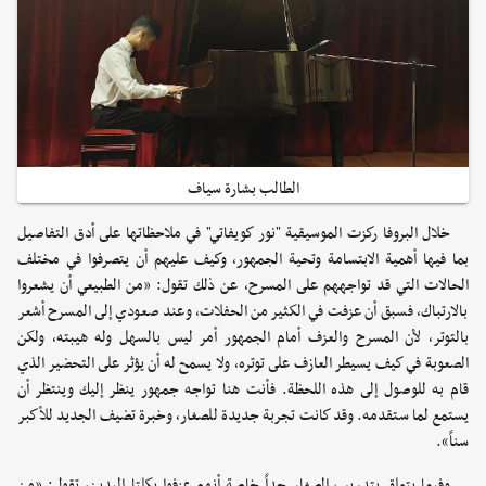
الطالب بشارة سياف
خلال البروفا ركزت الموسيقية "نور كويفاتي" في ملاحظاتها على أدق التفاصيل
بما فيها أهمية الابتسامة وتحية الجمهور، وكيف عليهم أن يتصرفوا في مختلف
الحالات التي قد تواجههم على المسرح، عن ذلك تقول: «من الطبيعي أن يشعروا
بالارتباك، فسبق أن عزفت في الكثير من الحفلات، وعند صعودي إلى المسرح أشعر
بالتوتر، لأن المسرح والعزف أمام الجمهور أمر ليس بالسهل وله هيبته، ولكن
الصعوبة في كيف يسيطر العازف على توتره، ولا يسمح له أن يؤثر على التحضير الذي
قام به للوصول إلى هذه اللحظة. فأنت هنا تواجه جمهور ينظر إليك وينتظر أن
يستمع لما ستقدمه. وقد كانت تجربة جديدة للصغار، وخبرة تضيف الجديد للأكبر
سناً».
وفيما يتعلق بتدريب الصغار جداً خاصة أنهم عزفوا بكلتا اليدين، تقول: «من