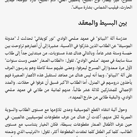
مسوح، ميرا بيطار، نوح الشيخ، ياسمين العلي، آدم الشيخ، كارلا كبوشة، فيديل
الحارث، فيليب الشماس، بشارة سياف".
بين البسيط والمعقد
مدرّسة آلة "البيانو" في معهد صلحي الوادي "نور كويفاتي" تحدثت لـ "مدونة
الموسيقا" عن الطلاب الذين شاركوا في الأمسية، مشيرة إلى أن أعمارهم تراوحت بين
خمسة وستة عشر عاماً، وبالتالي هناك عدة مستويات، من مبتدئين جداً إلى طلاب
سنة سابعة في معهد "صلحي الوادي"، تقول: «الطلاب الصغار "خمس وست سنوات"
لأول مرة صعدوا إلى المسرح ليعزفوا، ومضى عليهم سنة كاملة وهم يدرسون العزف
على آلة "البيانو"، وبما أنه ليس هناك من معاهد تستقبل هذه الأعمار الصغيرة فهم
يأخذون دروسهم في المنزل، أما الطلاب الأكبر فسبق أن عزفوا في حفلات. والعدد
الإجمالي للمشاركين ثلاثة عشر طالباً، منهم ثمانية من طلابي في معهد صلحي
الوادي، والبقية طلابي من خارج المعهد».
وحول آلية انتقاء القطع الموسيقية ومدى تلاؤمها مع مستوى الطلاب والسوية
العمرية لكل منهم، أكدت أن هناك من عزف مقطوعات لموسيقيين عالميين، في
حين عزف الأطفال الصغار مقطوعات بسيطة، فكان الخيار يتناسب مع مستوى
الطالب، كلما كبر الطفل كلما تعقدت المقطوعة أكثر، تقول: «الترتيب الذي وضعته