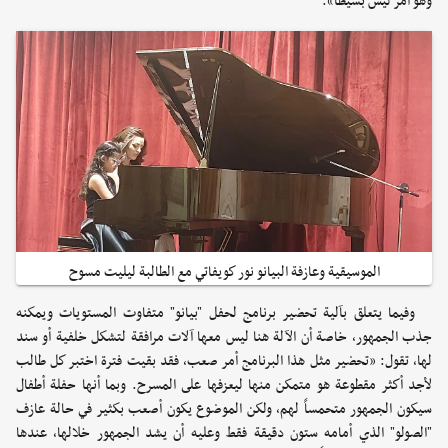
وهو أمر ليس بسيطاً».
الموسيقية وعازفة البيانو نور كويفاتي مع الطالبة ليليت مسوح
وفيما يتعلق بآلية تحضير برنامج لحفل "بيانو" متفاوت المستويات ويمكنه
جذب الجمهور، خاصة أن الآلة هنا ليس معها آلات مرافقة لتشكل خلفية أو سند
لها، تقول: «تحضير مثل هذا البرنامج أمر صعب، فقد بقيت فترة اختبر كل طالب
لأجد أكثر مقطوعة هو متمكن منها ليعزفها على المسرح. وبما أنها حفلة أطفال
سيكون الجمهور متحمساً لهم، ولكن الموضوع يكون أصعب بكثير في حالة عازف
"الصولو" الذي أمامه ستون دقيقة فقط وعليه أن يشد الجمهور خلالها، عندها