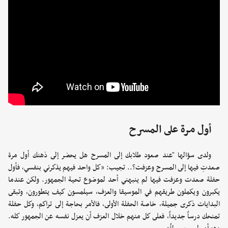
أول مرة على المسرح
ولدى سؤالها "عند صعود طلابك إلى المسرح هل يحضر إلى ذهنك أول مرة
صعدتِ فيها إلى المسرح وعزفت؟.. تجيب: «كل واحد فيهم يذكرني بنفسي، فأول
حفلة صعدت وعزفت فيها لم ينبهني أحد لموضوع تحية الجمهور. ولكن عندما
يكبرون ويكملون طريقهم في الموسيقا والعزف، سيلمسون كيف يتطورون، وتبقى
البدايات ذكرى جميلة، خاصة الحفلة الأولى، فالأمر بحاجة إلى تراكم، وكل حفلة
تمنحك درساً جديداً، فعلى كل منهم خلال العزف أن يعزل نفسه عن الجمهور كله.