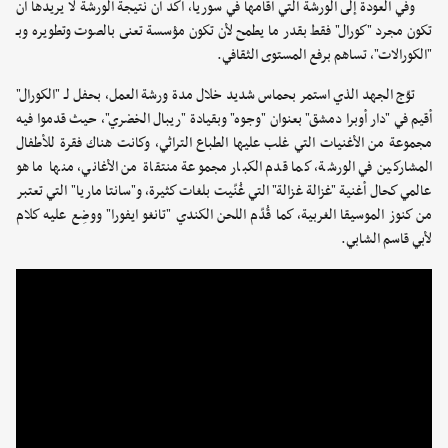
وفي العودة إلى الورشة التي أقامها في سوريا، أكد أن نتيجة الورشة لا يريدها أن
تكون مجرد "كورال" فقط بقدر ما يطمح لأن تكون مؤسسة تعنى بالصوت وتطويره وبـ
"الكورالات"، تساهم برفع المستوى الثقافي.
توّج الجهد الذي استمر بحماس شديد خلال مدة ورشة العمل، بحفل لـ "الكورال"
أقيم في "دار أوبرا دمشق" بعنوان "وجوه" وبقيادة "ريبال الخضري"، حيث قدموا فيه
مجموعة من الأغنيات التي غلب عليها الطباع التراثي، وكانت هناك فقرة للأطفال
المشاركين في الورشة، كما قدم الكبار مجموعة منتقاة من الأغاني، منها ما هو
عالمي كحال أغنية "غزالة غزالة" التي غُنّيت بلغات كثيرة، و"سانتا ماريا" التي تعتبر
من كنوز الموسيقا الغربية، كما قُدّم اللحن الكندي "تانغو ايفورا" ووضِع عليه كلام
لأبي قاسم الشابي.