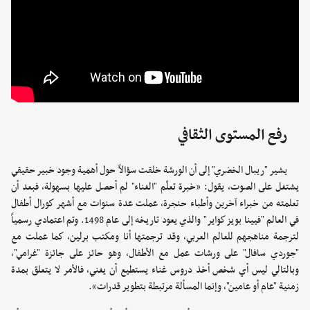
رفع المستوى الثقافي
يشير "ريبال الخضري" إلى أن الورشة خلقت سؤالاً حول أهمية وجود خبير حقيقي
يشتغل على الصوت، يقول: «خبرة تعلّم "الغناء" لم أحصل عليها بسهولة، فبعد أن
تعلمته من خبراء آخرين وأطباء حنجرة، عملت عدة سنوات مع أشهر كورال أطفال
في العالم "فيينا بويز كواير" والذي يعود تاريخه إلى عام 1498. وتم اعتمادي رسمياً
لترجمة مناهجهم للعالم العربي، وقد ترجمتها أنا ومكتب برلين، كما عملت مع
"جوردي سافال" على ورشات عمل مع الأطفال، وهو حائز على جائزة "غرامي"،
وبالتالي ليس أي شخص أخذ دروس غناء يستطيع أن يغني، فالأمر لا يتعلق بمدة
زمنية "عام أو عامين"، وإنما المسألة مرتبطة بتطوير قدرات».