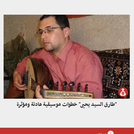
"طارق السيد يحيى" خطوات موسيقية هادئة ومؤثرة
من نحن