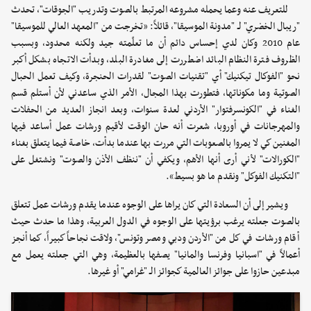
للتعريف عنه وعما يحمله مشروعه المرتبط بالصوت وتدريب "الجوقات"، تحدث
"ريبال الخضري" لـ "مدونة الموسيقا"، قائلاً: «تخرجت من "المعهد العالي للموسيقا"
عام 2010 وكان لدي إحساس دائم أن ما تعلّمته جيد ولكنه محدود، وبسبب
الظروف فترة النظام البائد اضطررت إلى مغادرة البلد، وبدأت الاتجاه بشكل أكبر
نحو "الفوكال تيكنيك" أي "تقنيات الصوت" لقدرات الحنجرة، وكيف تعمل الحبال
الصوتية وما مكوناتها، فتطورت بهذا المجال، الأمر الذي ساعدني لأن أستلم قسم
الغناء في "الكونسرفتوار" الأردني لعدة سنوات، وبعد انجاز العديد من الحفلات
والمهرجانات في أوروبا، شعرت أنه حان الوقت لأقيم ورشات عمل أساعد فيها
المغنين كي لا يمروا بالصعوبات التي مررت بها عندما بدأت، خاصة فيما يتعلق بغناء
"الكورالات" لأني أرى أنها الأهم، ويكفي أن "ننظف الأذن والصوت" ونشتغل على
"التكنيك الفوكل" ونقدم ما هو بسيط».
ويشير إلى أن السعادة التي كان يراها على الوجوه عندما يقدم ورشات عمل تتعلق
بالصوت جعلته يرغب برؤيتها على الوجوه في الدول العربية، وهذا ما حدث حيث
أقام ورشات في كل من "الأردن ودبي ومصر وتونس"، ولاقت نجاحاً كبيراً، كما أنجز
أعمالاً في "اسبانيا وفرنسا والمانيا" يصفها بالعظيمة، وهي التي جعلته يعمل مع
مبدعين حازوا على جوائز العالمية كجوائز الـ "غرامي" أو غيرها.