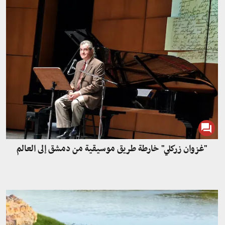
"غزوان زركلي" خارطة طريق موسيقية من دمشق إلى العالم