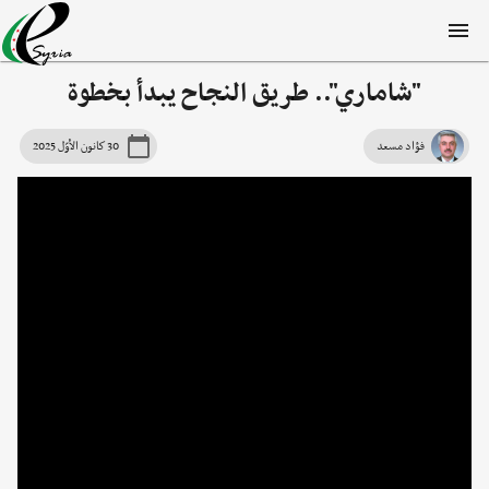
"شاماري".. طريق النجاح يبدأ بخطوة
فؤاد مسعد
30 كانون الأوّل 2025