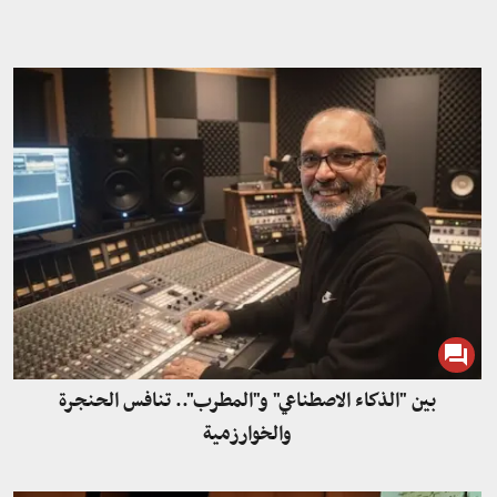
بين "الذكاء الاصطناعي" و"المطرب".. تنافس الحنجرة
والخوارزمية