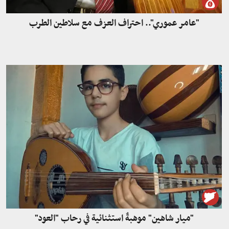
"عامر عموري".. احتراف العزف مع سلاطين الطرب
"ميار شاهين" موهبةٌ استثنائية في رحاب "العود"