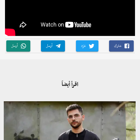
شارك
غرّد
أرسل
أرسل
اقرأ أيضاً