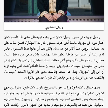
ريبال الخضري
وحول تجربته في سوريا، يقول: «كان لدي رغبة قوية على مدى تلك السنوات أن
أعمل شيء في سوريا، خاصة أنني أعرف مستوى قدرات "الفوكال"، فنحن تعلمنا على
يد الأساتذة الروس منذ أكثر من 15 سنة، ولكن بعد أن غابوا هبط المستوى، فكان
لدي رغبة أن أفتش عن طريقة لأطور هذا المشهد، ولكن منعي من دخول البلاد
جعلني غير قادر على ذلك، رغم أنني دخلت العام الماضي إلى "سوريا" لأشارك في
حفل مع المايسترو "ميساك باغبودريان"، وبعد أن سقط النظام كانت لدي رغبة قوية
أن آتي إلى "سوريا"، وهذا ما حدث وقابلت مدير دار الأوبرا الأستاذ "ميساك"،
وتكلمت معه عن الورشة ورغبتي بإنجاز "شاماري"، فشجع الفكرة ».
وفيما يتعلق بـ "شاماري" ورؤيته حول المشروع، يقول: «"شاماري" عبارة عن جمع
لكلمتي "شام" و"ماري"، لم تكن الفكرة موسيقية فقط، وإنما هي تجربة اجتماعية
أيضاً، بحيث يطور المغنين أصواتهم وقدراتهم ومعارفهم، ويطورون أيضاً خبراتهم
الحياتية التي تفيدهم بالصوت والموسيقا والعديد من الأمور الأخرى. وكانت فكرة