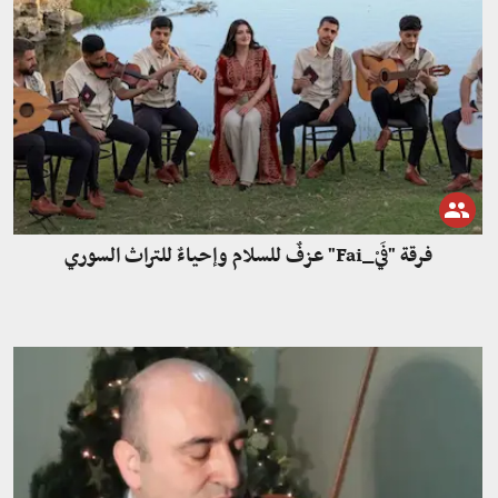
فرقة "فَيْ_Fai" عزفٌ للسلام وإحياءٌ للتراث السوري