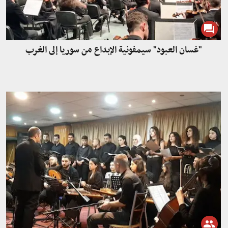
"غسان العبود" سيمفونية الإبداع من سوريا إلى الغرب