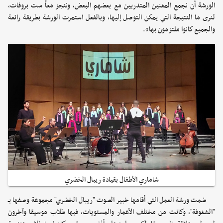
الورشة أن نجمع المغنين المتدربين مع بعضهم البعض، وننجز معاً ست بروفات،
لنرى ما النتيجة التي يمكن التوصل إليها، وبالفعل استمرت الورشة بطريقة رائعة
والجميع كانوا ملتزمون بها».
شاماري الأطفال بقيادة ريبال الخضري
ضمت ورشة العمل التي أقامها خبير الصوت "ريبال الخضري" مجموعة وصفها بـ
"الشغوفة"، وكانت من مختلف الأعمار والمستويات، فيها طلاب موسيقا وآخرون