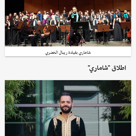
شاماري بقيادة ريبال الخضري
اطلاق "شاماري"