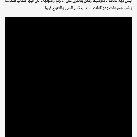
ليس لهم علاقة بالموسيقا ولكن يعملون على أذنهم وصوتهم، كان فيها طلاب هندسة
وطب وسيدات وموظفات..، ما يعكس الغنى والتنوع فيها.