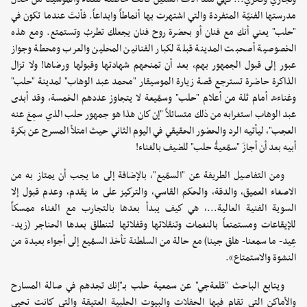
مدرستها الفنيّة المتفردة والتي اشتهرت بها أنماطاً وابداعاً. فأنتَ عندما تكون في
"حلب" يعني أنك مع فنان أو بحضرة روح فنان يجعلك تطربُ وتستمتع. ومع هذه
الخصوصية أصحبت المدينة قبلة لكبار الفنانين المحلين والعرب ومحطة وجواز
عبور إلى قبول الجمهور بهم، بعد أن تمنحهم شهادتها وقبولها ورضاها! ولا تزال
الذاكرة حاضرة تسترجع قصة زيارة الموسيقار "محمد عبد الوهاب" لمدينة "حلب"
وغناءه أمام ثلة من أعلام "حلب" وسمّيعة لا يتجاوز عددهم الخمسة، وقد أبدى
عبد الوهاب استغرابه من ذلك متسائلاً "إن كان هذا هو جمهور حلب الذي سمِعَ عنه
العجب"، ليأتيه الرد والحضور الحقيقي في اليوم الثاني حيث امتلأ المسرح عن بكرة
أبيه بعد أن أجازَ "سمّعيةُ حلب" للضيف بالغناء!
ومن التفاصيل الطريفة عن "السمّيع"، بالإضافة إلى ما يجب أن يمتاز به من
الاصغاء العميق، والدقة، والحكم القاسي، والتركيز على ما يقدم، وعدم قبول إلا
السوية الفنية العالية...، هي كيف يبدأ بعدها بالتجارب مع الغناء ممسكاً
للإيقاعات ومستمتعاً بالنغمات وتنقلاتها وقفلاتها لتنطلق بعدها الحناجر (زيد-
عِيد- ما سمعنا- هلق جينا) مع حالة من السلطنة تأخذ السمّيع إلى أجواء بعيدة من
النشوة والاستمتاع».
ويتابع الباحث "قلعةجي" عن سمعية حلب بـ"إنك تجدهم في صالة المسارح
والأماكن التي تقام فيها الحفلات والبيوت الحلبية العتيقة والتي كانت تحيي