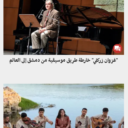
"غزوان زركلي" خارطة طريق موسيقية من دمشق إلى العالم