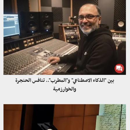
بين "الذكاء الاصطناعي" و"المطرب".. تنافس الحنجرة
والخوارزمية