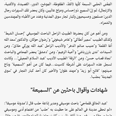
المَغْنى الحلبي السبعة كلّها (القدّ، الطقوطة، الموشح، الدور، القصيدة، والأغنية،
والارتجال)، ثم إنّ السميع ذو إحساس ومزاج عاليين، وكان يحضر تلك السهرات رجال
الدين؛ مسلمون ومسيحيون وكبار تجار سوق المدنية وعدد من الأطباء والمهندسين
والشعراء.
ومن أهم من كان يحضرها الطبيبُ الراحل الباحث الموسيقي "إحسان الشيط"
وكذلك الطبيب "سمير أنطاكي" و"عامر شيخوني" و"رضوان حوكان، والدكتور"سعد الله
أغا القلعة" و"منيب صائم الدهر" والأديب الراحل "عبد الله يوركي حلاق"، ومن
السيدات "ندى بارزرباشي" و"أمية الزعيم"، ومن "دمشق" يحضر المحامي والباحث
"نجاة قصاب حسن"، ومن "الرقة" الطبيب الأديب "عبد السلام العجيلي"... وكانت
تسجل هذه السهرات على أشرطة كاسيت...فيما كان من أهم "السمعية" وذاع
صيتهم: "فاتح أبو زيد" و"مهند علوان" والأخير كان أحد كبار التجار في "سوق
المدينة" بحلب!.
شهادات وأقوال باحثين عن "السميعة"
"عبد الخالق قلعةجي" باحث موسيقي ومدير إذاعة حلب قال لـ"مدونة موسيقا":
«لم تحظى مدينة في العالم على ما حظيت به "حلب" من اهتمام أدبي وموسيقي
وتجاري وفكري... فهي منذ آلاف السنين كانت حاضنة للغناء والموسيقا من خلال