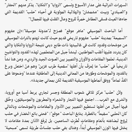
السهرات التراثية على مدار الأسبوع وتسمى "الزوايا" و"التكايا". يذكر منهم "الحفار"
و"الصيادي" وبيت "مشمشان" والهلالية المولوية في أحياء "حلب" القديمة التي
جاءها الغيث فسقى العطاش خمرةً للروح ومالَ القلبُ فيها للجمال!"
أما الباحث الموسيقي "ماهر موقع" فصرّح لـ"مدونة موسيقا":«إن مفهوم
"السميعة" بمدينة "حلب" مفهوم تاريخي قديم حيث كانت تهتم بالتراث الموسيقي
من موشحات وقدود كانت في غالبيتها ذات طابع ديني نتيجة الزوايا والتكايا والتي
كان يتردد عليها أغلب المواطنين، لينشأ جيل من المتعلمين لهذه القدود والتواشيح
الدينية، تعلموا المقامات والأوزان والتمييز بين الصوت الجيد والرديء، ومن هنا نشأ
تاريخياً في "حلب" ما يُعرَفُ بأن أهلها "سمّعية طرب مُرّين" وهم مَنْ اختصَّ وبرعَ
بالقدود والموشحات وطوّرها من المعاني الدينية إلى العاطفيّة عندما "وضعوها على
القدِّ تماماً" ووفق أنماطها الموسيقية القديمة لكن بمعاني جديدة».
ولأن "حلب" مركز تلاقي شعوب المنطقة وجسر تجاري يربط آسيا مع أوروبا،
والشرق مع الغرب... اجتمعَ فيها التجار والشعراء والمطربون والموسيقيّون، وخُلق
فيها أجيال من أهلها تستطيع التمييز بين الأدوار والمقامات والموشحات وبالتالي
كان الحلبي "سمّيعاً" بالفطرة. يتابعُ الباحث "موقع": "فحتى بائع الخضار في حلب
يُروّج لبضاعته بأنغامٍ ومقاماتٍ تُطرِبُ السامعين، بل يُرفَعُ الآذان بعدة مقامات لا
يختل فيها الوزن الموسيقي أبداً، وهناك بفي حلب جلساتٌ طربيّة تسمى "صبحية"