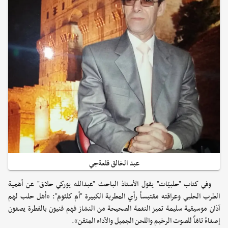
عبد الخالق قلعةجي
وفي كتاب "حلبيّات" يقول الأستاذ الباحث "عبدالله يوركي حلاق" عن أهمية
الطرب الحلبي وعراقته مقتبساً رأي المطربة الكبيرة "أم كلثوم": «أهل حلب لهم
آذان موسيقية سليمة تميز النغمة الصحيحة من النشاز فهم فنيون بالفطرة يصغون
إصغاءً تامّاً للصوت الرخيم واللحن الجميل والأداء المتقن».