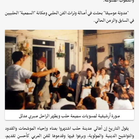
والشعوب المتنوعة.
"مدونة موسيقا" بحثت في أصالة وتراث الفن الحلبي ومكانة "السمعية" الحلبيين
في السابق والزمن الحالي.
صورة أرشيفية لمسويات سميعة حلب ويظهر الراحل صبري مدلل
يقول التاريخ إن أهالي مدينة حلب اشتهروا بغناء وإحياء الموشحات والقدود
والتواشيح الدينية والمولوية، وبرعوا فيها وقدموها للفن العربي كأحسن تقديم،