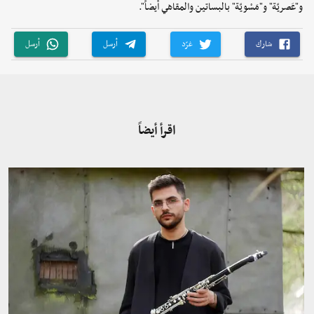
و"عَصريّة" و"مَسْويّة" بالبساتين والمقاهي أيضاً".
شارك
غرّد
أرسل
أرسل
اقرأ أيضاً