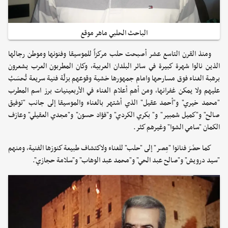
الباحث الحلبي ماهر موقع
ومنذ القرن التاسع عشر أصبحت حلب مركزاً للموسيقا وفنونها وموطن رجالها
الذين نالوا شهرة كبيرة في سائر البلدان العربية، وكان المطربون العرب يشعرون
برهبة الغناء فوق مسارحها وامام جمهورها خشية وقوعهم بزلّة فنية سريعة تُحسَبُ
عليهم ولا يمكن غفرانها، ومن أهم أعلام الغناء في الأربعينيات برز اسم المطرب
"محمد خيري" و"أحمد عقيل" الذي أشتهر بالغناء والموسيقا إلى جانب "توفيق
صالح" و"كميل شمبير" و" بكري الكردي" و"فؤاد حسون" و"مجدي العقيلي" وعازف
الكمان "سامي الشوا" وغيرهم كثر.
كما حضَرَ فنانوا "مِصر" إلى "حلب" للغناء ولاكتشاف طبيعة كنوزها الفنية، ومنهم
"سيد درويش" و"صالح عبد الحي" و"محمد عبد الوهاب" و"سلامة حجازي".