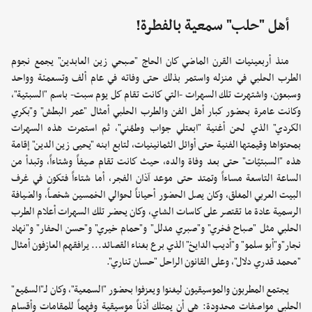
أهل "حلب" سمعية بالفطرة!
منذ أربعينيات القرن الماضي كان الحاج "صبحي زين العابدين" يجمع نجوم
الطرب الحلبي في منزله واستمر بذلك حتى وفاته في عام ألف وتسعمئة وواحد
وسبعون، واشتهرت تلك السهرات -التي كانت تقام كل يوم سبت- باسم "السبتية"،
وكانت عامرة بحضور كبار أهل الفن والطرب الحلبي أمثال "عمر البطش" و"بكري
الكردي" الذي لحن أغنية "ابعتلي جواب وطمّني"، ثم استمرت هذه السهرات
بمحتواها وقيمتها الفنية حتى أوائل الثمانينيات، لتابع ابنه "يحيى زين الدين" إقامة
هذه "السبتيّات" حتى بعد وفاة والده، حيث كانت تقام صيفاً وشتاءاً، وتبدأ من
الساعة التاسعة مساءاً وتمتد حتى موعد آذان الفجر، أما شتاءاً فتكون في غرف
البيت العربي المغلق، وكان يصل الحضور أحياناً لحوالي الخمسين شخصاً، والضيافة
الرسمية عادة ما تقتصر على كاسات الشاي، وكان يحضر تلك السهرات أعلام الطرب
الحلبي مثل "صباح فخري" و"صبري مدلل" و"حمام خيري" و"حسن الحفار" و"نهاد
نجار"و"أبو سلمو" و"أديب الدايخ" الذي برع بغناء القصائد... يرافقهم العازفون أمثال
"محمد قدري دلال"، وعلى القانون الراحل "حسان تناري".
يجتمع المطربون والموسيقيون ليغنوا ويعزفوا بحضور "السمعية"، وكان لـ"السمّيع"
الحلبي مواصفات محدودة: هي أن يمتلك أذناً موسيقية وفهماً للمقامات وأقسام