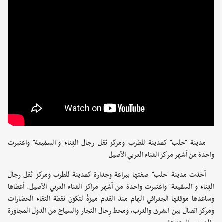
مدينة "حلب" كمدينة للطرب ومركز ثقل رجال الغِناء و"السمّيعة" واعتبرت
واحدة من أشهر مراكز الغناء العربي الأصيل
أخذت مدينة "حلب" صفتها ببراعة وجدارة كمدينة للطرب ومركز ثقل رجال
الغِناء و"السمّيعة" واعتبرت واحدة من أشهر مراكز الغناء العربي الأصيل. أعطاها
وساعدها موقعُها الجغرافي الهام منذ القدم ميزةً لتكون نقطة التقاء الحضارات
ومركز اتصال بين الشرق والغرب، ومحط رِحال التجار والسياح من الدول المجاورة