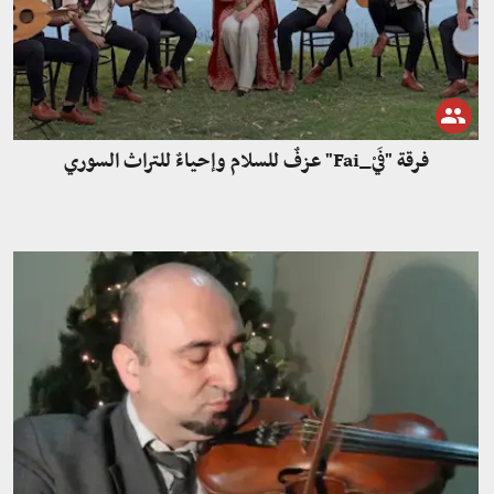
فرقة "فَيْ_Fai" عزفٌ للسلام وإحياءٌ للتراث السوري