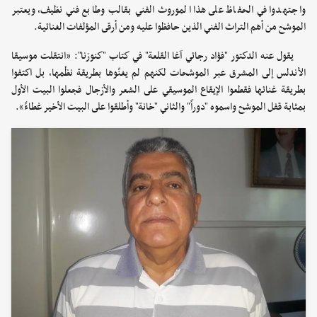
واجتهدوا في الحفاظ على هذا الموروث الفني بقالب وطابع فني نظيف، ويعتبر
الموشح من أهم التراث الفني الذين حافظوا عليه ومن أرقى المؤلفات الغنائية.
يقول عنه الدكتور "فؤاد رجائي آغا القلعة" في كتاب "كنوزنا": «انتقلت موسيقا
الأندلس إلى المشرق عبر الموشحات لكنهم لم يغنّوها بطريقة نظْمها، بل اكتفوا
بطريقة غنائها فقطعوا الإيقاع الموسيقي على الشعر والأزجال فجعلوا البيت الأول
بمثابة قفل الموشح واسموه "دوراً" والثاني "خانة" وأطلقوا على البيت الأخير غطاءً».