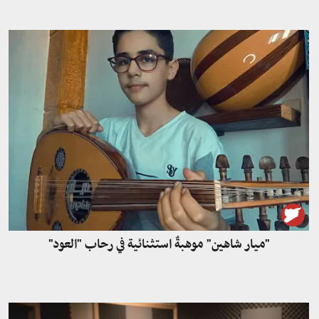
"ميار شاهين" موهبةٌ استثنائية في رحاب "العود"