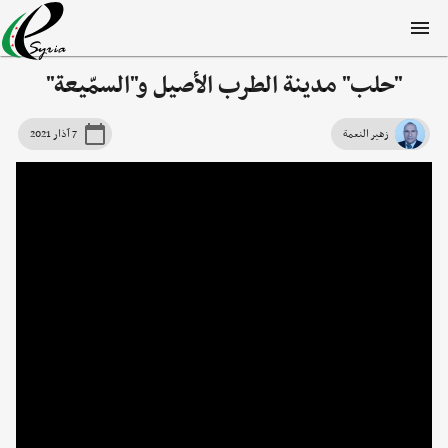
"حلب" مدينة الطرب الأصيل و"السمّيعة"
زهير النعمة
7 آذار 2021