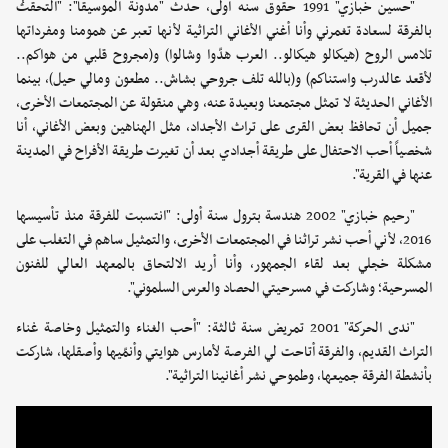
"حسين خبازي" 1991 حقوق سنه أولى، حدث "مدونة الموسيقا": "التحقتُ
بالفرقة لسعادة تغمرني وأنا أغني الأغاني التراثية لأنها تعبر عن همومنا ومفرداتها
تلامس الروح (هيكالو هيكالو.. العرب هدّوا وشالوا) و(مجروح قلبي من هواكم..
لأقعد عالدرب واستناكم) و(بالله تلف جروحي بشاش.. مطعون ومالي حيل)، بينما
الأغاني الحديثة لا تمثل مجتمعنا وبعيدة عنه، وهي منقولة عن المجتمعات الأخرى،
جميل أن تحافظ بعض القرى على تراث الأجداد، مثل الهناهين وبعض الأغاني، أنا
شخصياً أحب الاحتفال على طريقة أجدادي بعد أن تغيرت طريقة الأفراح في المدينة
عنها في القرية".
"رحيم خبازي" 2002 هندسة بترول سنة أولى: "انتسبت للفرقة منذ تأسيسها
2016، لأني أحب نشر تراثنا في المجتمعات الأخرى، والتمثيل ساهم في التغلب على
مشكلة خجلي بعد لقاء الجمهور، وأنا أريد الالتحاق بالمعهد العالي للفنون
المسرحية؛ وشاركت في مسرحيتي الحصاد والعرس السلموني".
"ندى الحركة" 2001 تمريض سنة ثالثة: "أحب الغناء والتمثيل وخاصة غناء
التراث القديم، والفرقة أتاحت لي الفرصة لأمارس هوايتي وأنمّيها وأصقلها، شاركت
بأنشطة الفرقة جميعها، وطموحي نشر أغانينا التراثية".