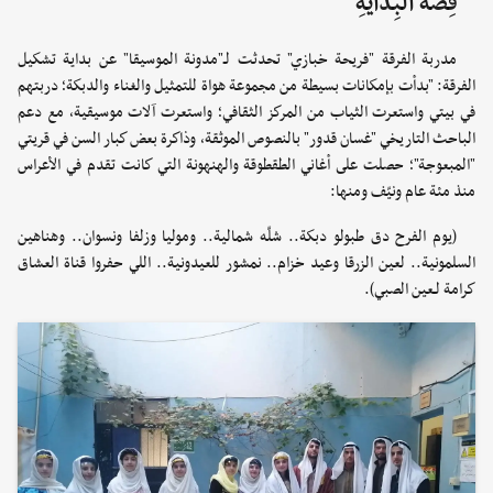
قِصَّةُ البِدَايَةِ
مدربة الفرقة "فريحة خبازي" تحدثت لـ"مدونة الموسيقا" عن بداية تشكيل
الفرقة: "بدأت بإمكانات بسيطة من مجموعة هواة للتمثيل والغناء والدبكة؛ دربتهم
في بيتي واستعرت الثياب من المركز الثقافي؛ واستعرت آلات موسيقية، مع دعم
الباحث التاريخي "غسان قدور" بالنصوص الموثقة، وذاكرة بعض كبار السن في قريتي
"المبعوجة"؛ حصلت على أغاني الطقطوقة والهنهونة التي كانت تقدم في الأعراس
منذ مئة عام ونيّف ومنها:
(يوم الفرح دق طبولو دبكة.. شلّه شمالية.. وموليا وزلفا ونسوان.. وهناهين
السلمونية.. لعين الزرقا وعيد خزام.. نمشور للعيدونية.. اللي حفروا قناة العشاق
كرامة لـعين الصبي).