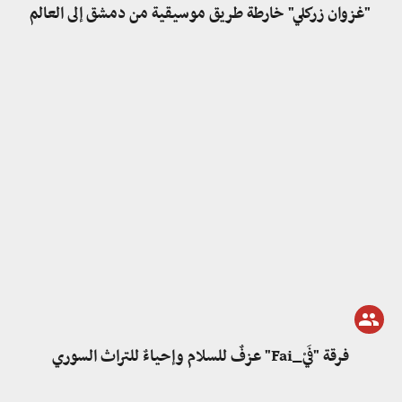
"غزوان زركلي" خارطة طريق موسيقية من دمشق إلى العالم
فرقة "فَيْ_Fai" عزفٌ للسلام وإحياءٌ للتراث السوري