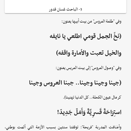
3- الباحث غسان قدور
وفي "طلعة العروس" من بيت أبيها يغنون:
(نخّ الجمل قومي اطلعي يا نايفه
والخيل تعبت والأمارة واقفه)
وفي "وصول العروس" إلى بيت العريس يغنون:
(جينا وجينا وجينا.. جبنا العروس وجينا
كرمال عيون الكحلة.. كل الدنيا تهنينا).
استِرَاحَةٌ قَسرِيَّةٌ وَأَمَلٌ جَدِيدٌ!
وأضافت المدربة "فريحة": توقفنا سنتين بسبب الأزمة التي ألمت بوطني،