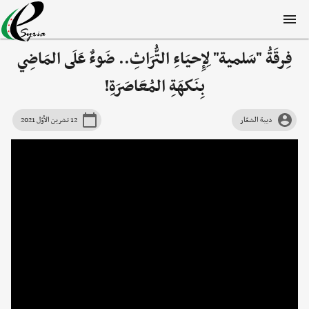
فِرقَةُ "سَلمية" لِإِحيَاءِ التُّرَاثِ.. ضَوءٌ عَلَى المَاضِي
بِنَكهَةِ المُعَاصَرَةِ!
ديبة الشعّار
12 تشرين الأوّل 2021