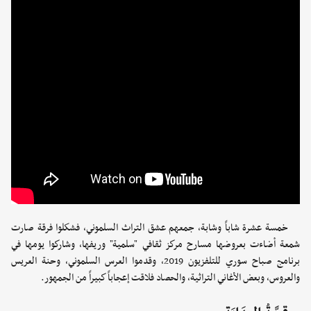
خمسة عشرة شاباً وشابة، جمعهم عشق التراث السلموني، فشكلوا فرقة صارت
شمعة أضاءت بعروضها مسارح مركز ثقافي "سلمية" وريفها، وشاركوا يومها في
برنامج صباح سوري للتلفزيون 2019، وقدموا العرس السلموني، وحنة العريس
والعروس، وبعض الأغاني التراثية، والحصاد فلاقت إعجاباً كبيراً من الجمهور.