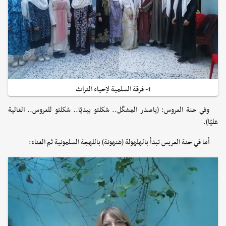
1- فرقة السلمية لإحياء التراث
وفي حنة العروس: (ياصدر المشكّل.. شكلتو بيديّا.. شكلتو للعروس.. الغالية
عليّا).
أما في حنة العريس تبدأ بالهلهولة (هنهونة) باللهجة السلمونية ثم الغناء: