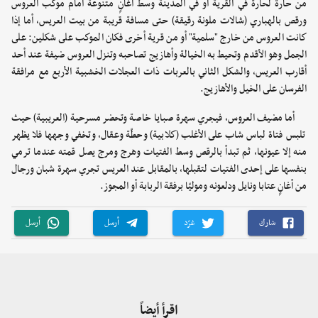
من حارة لحارة في القرية أو في المدينة وسط أغانٍ متنوعة أمام موكب العروس
ورقص بالهباري (شالات ملونة رقيقة) حتى مسافة قريبة من بيت العريس، أما إذا
كانت العروس من خارج "سلمية" أو من قرية أخرى فكان الموكب على شكلين: على
الجمل وهو الأقدم وتحيط به الخيالة وأهازيج تصاحبه وتنزل العروس ضيفة عند أحد
أقارب العريس، والشكل الثاني بالعربات ذات العجلات الخشبية الأربع مع مرافقة
الفرسان على الخيل والأهازيج.
أما مضيف العروس، فيجري سهرة صبايا خاصة وتحضر مسرحية (العريبية) حيث
تلبس فتاة لباس شاب على الأغلب (كلابية) وحطّة وعقال، وتخفي وجهها فلا يظهر
منه إلا عيونها، ثم تبدأ بالرقص وسط الفتيات وهرج ومرج يصل قمته عندما ترمي
بنفسها على إحدى الفتيات لتقبلها، بالمقابل عند العريس تجري سهرة شبان ورجال
من أغانٍ عتابا ونايل ودلعونه وموليّا برفقة الربابة أو المجوز.
شارك
غرّد
أرسل
أرسل
اقرأ أيضاً