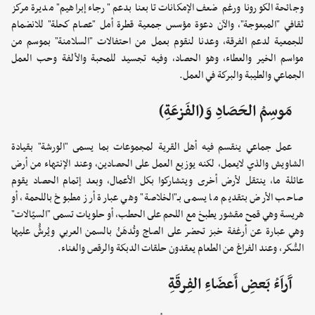
وجائحة الكورونا ورغم ضعف الإمكانات تابعنا بدعم "رجاء إبراهيم" مديرة مركز
ثقافي "المبعوجة"، والآن دعوة مؤسس جمعية قطرة أمل "عصام كحلة" للانضمام
للجمعية لدعم الفرقة، وعدنا لنقوم بعمل من احتفالات "السلامنة" بموسم من
مواسم الخير والعطاء، وهو الحصاد، وفيه تجسيد للمحبة والألفة وحب العمل
الجماعي والطيبة والبركة في العمل.
مَوسِمُ الحَصَادِ وَ(الفَزعَةِ)
عمل جماعي ينقسم فيه أهل القرية لمجموعات بما يسمى "الورشة" بقيادة
الشاويش والذي لايعمل، لكنه يوزيع العمل على الحصادين، وعند الإنتهاء من أرض
عائلة ما، ينتقل لأرض أخرى ويتشاركوا بكل الأعمال، وبعد إتمام الحصاد يقوم
صاحب الأرض بتقديم ما يسمى بـ"الخلاصة" وهي عبارة أرز مطبوخ باللحمة، أو
هريسة وهي قمح مقشور يطبخ مع اللحم على الحطب، أو حلويات تسمى "السيّالات"
وهي عبارة عن أرغفة خبز تحضر على الصاج وتُدهَنُ بالسمن العربي ويُرشُّ عليها
السُّكر، وعند الفراغ من الطعام يعقدون حلقات الدبكة والرقص والغناء.
آَراَءُ بَعضِ أَعضَاءِ الفِرقَةِ