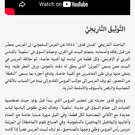
التَّوثِيقُ التَّارِيخِيُّ
الباحث التاريخي "غسان قدور" 1944 عن العرس السلموني: إن العريس يحضّر
من قبل رفاقه وأصحابه، بحمام البيت في القرى، وحمام السوق في "سلمية" باللباس
العربي أو الإفرنجي، وكل قطعة من لباسه لها أغنية خاصة، ثم حلاقة العريس في
البيت ممن يسمى "المزيّن" الذي يحلق له ذقنه بالموس، ورش العطر عليه، وما
يتبقى منها يرش على الحاضرين مع أغنية خاصة، وتدفع أجوره بما يسمى "النقطة"
من الحضور، ثم يزف العريس إلى موكب العروس القادم إلى بيته من الشباب بالأغاني
الحماسية والرقص بالسيوف والأسلحة النارية.
ويتابع قدور حديثه عن تحضير العروس الذي يبدأ قبل يوم، حيث تصطحبها
الفتيات إلى حمام السوق في مدينة "سلمية"، وهناك تجري طقوس إلباسها ثياب
جديدة مع الأغاني المصاحبة لكل قطعة، وفي الليل سهرة صبايا خاصة مع الحناء
وأغانيها والهلاهيل (الهناهين) بالسلمونية، وفي الصباح تقوم (الماشطة) أي المزيّنة
بتزيين رأس العروس وطلي وجهها بالمساحيق، ثم تزف لبيت العريس عصراً إذا كانت