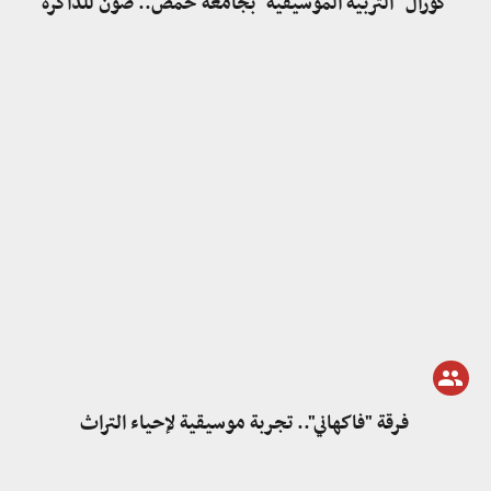
كورال "التربية الموسيقية" بجامعة حمص.. صون للذاكرة
فرقة "فاكهاني".. تجربة موسيقية لإحياء التراث