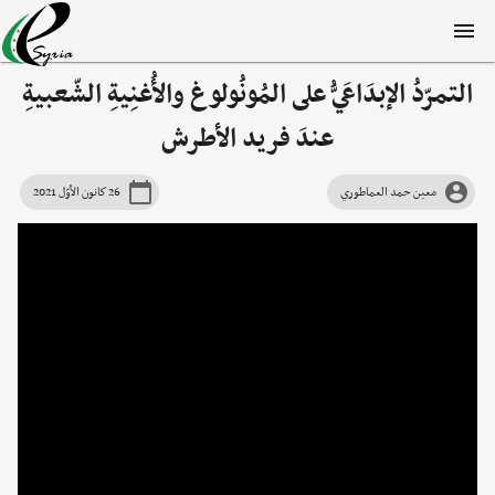
التمرّدُ الإبدَاعَيُّ على المُونُولوغ والأُغنِيةِ الشّعبيةِ
عندَ فريد الأطرش
معين حمد العماطوري
26 كانون الأوّل 2021