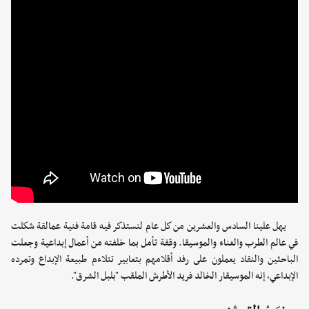
يهل علينا السادس والعشرين من كل عام لنستذكر فيه قامة فنية عمالقة شكلت
في عالم الطرب والغناء والموسيقا. وقفة تأمل بما خلفته من أعمال إبداعية وجعلت
الباحثين والنقاد يعملون على رفد أقلامهم بتعابير تتلاءم طبيعة الإبداع وتمرده
الإبداعي، إنه الموسيقار الخالد فريد الأطرش الملقب "بلبل الشرق".