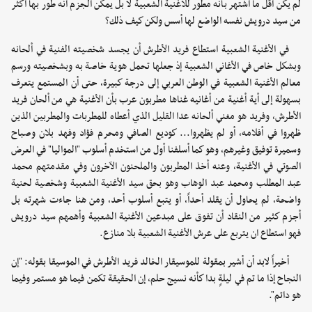
لم يكن أقل ما اشتهر بأنه مطور للأغنية الشعبية لا بل يمكن الجزم أنه طور بها أكثر
من سيد درويش نفسه الواضع لها أسس ولكن كيف ذلك؟
في الأغنية الشعبية استطاع فريد الأطرش أن يجسد شخصيته الفنية في ألحانه
وبشكل خاص في الأغاني الشعبية إذ جعلها تحمل هوية خاصة به وبشخصيته ورسم
معالم الأغنية الشعبية في الوطن العربي إلى درجة كبيرة، حتى أن المستمع يتعرف
بسهولة إلى أية أغنية من أغانيه غناها مطربون عرب بأن الأغنية هي من ألحان فريد
الأطرش، وفريد هو مغني ألحانه عدا القليل الذي أعطاه للمطربات والمطربين الذين
ظهروا في أفلامه، أو لم يظهروا... كوديع الصافي ومحرم فؤاد وفهد بلان وصباح
وسميرة توفيق وغيرهم، وهو كما أسلفنا أول من استخدم أسلوب "المواليا" في العرض
الصوتي في الأغنية، وعنه أخذ المطربون والملحنون الآخرون وفي مقدمتهم محمد
عبد المطلب ومحمد عبد الوهاب وهو بحق سيد الأغنية الشعبية وشخصية لحنية
واضحة، لم يحاول أن يقلد أحداً، أو يتبع أسلوب أحد، ومن هنا جاءت شهرته بل
أجزم كثير من النقاد أن تفوق على مبدعين الأغنية الشعبية وأهمهم سيد درويش
فهو استطاع ان يتربع على عرش الأغنية الشعبية بلا منازع.
أخيراً لابد أن أشير بمقولة للموسيقار الخالد فريد الأطرش في الموسيقا بقوله: "إن
النجاح إذا ما تم في ليلةٍ بدا كأنه نسيج حلم، إن الحقيقة تكمن فيما هو مستمر وفيما
هو دائم".