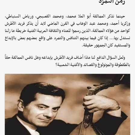
زمَنُ التمرُّد
حينما نذكر العمالقة أبو العلا محمد، ومحمد القصبجي، ورياض السنباطي،
وزكريا أحمد، ومحمد عبد الوهاب في القرن الماضي لابد أن يذكر فريد الأطرش
كواحد من هؤلاء العمالقة، الذين رسموا للغناء والثقافة العربية الفنية خريطة ما زلنا
نستدل بها... إذا كان فيما بينهم التنافس والتمرد على واقع بعضهم بعض بالإبداع
والمستفيد كان الجمهور حقيقة.
ولعل السؤال الدافع لنا ماذا أضاف فريد الأطرش بإبداعه وهل نافس العمالقة حقاً
بالطقطوقة والمونولوغ والقصائد والأغنية الشعبية؟