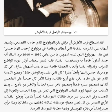
1- الموسيقار الراحل فريد الأطرش
لقد استطاع فريد الأطرش أن يرتقي بفن المونولوغ الذي جاء به القصبجي، وتشهد
أعماله على شاعريته الشفافة التي أعطاها وبخاصة في مونولوغ "رجعت لك يا حبيبي"
ففي هذا المونولوغ الذي غنته اسمهان ما بين عامي 1939 – 1940 يرى النقاد أنه
جسد أسلوباً خاصاً به وبشخصيته الفنية، ففيه نشعر بنغمات أوتار عوده الواضح
النبرات، وقدراته الفنية وألحانه الجميلة خاصة عندما غنت أسمهان عبارة: "في كل
يوم يزداد حنيني إليك" وأيضاً عبارة "كان قلبي عليل ومالوهش خليل" ومطلع الأغنية
الذي هو على مقام الكرد يضع أربع قفلات، وهذا الأمر كان جديداً على الملحنين
آنذاك، فبعضهم اعتبره ضعفاً وبعضهم الآخر اعتبره تجديداً والأخير هو الأصح... وذلك
لأسباب من أهمها لزوم كلمات المونولوغ التي تعبر عن عودة الحبيب والعودة إلى
الحبيب وفي الحالتين عبر فريد بقفلاته الموسيقية تعبيراً شاعرياً ووضع القفلات
الأربع للتعبير عن كل غصن بجملةٍ موسيقية غنائية تختلف عن سابقاتها وهذا برأي
يعتبر إبداعاً في فكره الموسيقي وقيمة مضافة للموسيقا العربية.