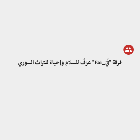
فرقة "فَيْ_Fai" عزفٌ للسلام وإحياءٌ للتراث السوري