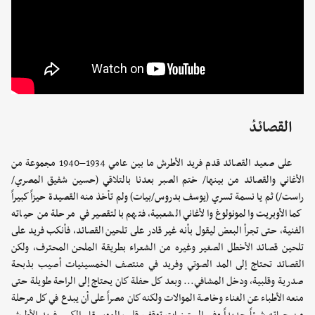
القصائدُ
على صعيد القصائد قدم فريد الأطرش ما بين عامي 1934–1940 مجموعة من
الأغاني والقصائد من بينها/ ختم الصبر بعدنا بالتلاقي (حسين شفيق المصري/
راست/) ثم يا نسمة تسري (يوسف بدروس/بيات) ولم تأخذ منه القصيدة حيزاً كبيراً
كما الأوبريت والمونولوغ والأغاني الشعبية، فتهم بالتقصير في مرحلة من حياته
الفنية، حتى تجرأ البعض ليقول بأنه غير قادر على تلحين القصائد، فأنكب فريد على
تلحين قصائد الأخطل الصغير وغيره من الشعراء بطريقة الملحن المحترف، ولكن
القصائد تحتاج إلى المد الصوتي وفريد في منتصف الخمسينيات أصيب بذبحة
صدرية وقلبية، ودخل المشافي... وبعد كل حفلة كان يحتاج إلى الراحة طويلة حتى
منعه الأطباء عن الغناء وخاصة الموالات ولكنه كان مصراً على أن يبدع في كل مرحلة