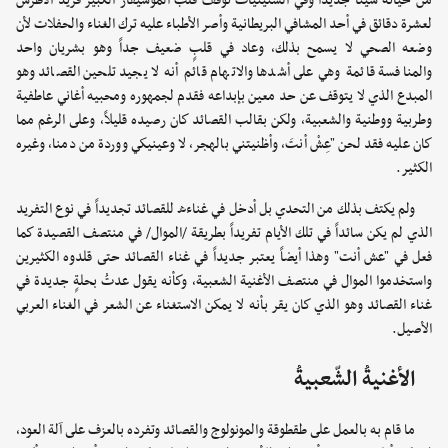
من حياته شيئاً جديداً وفي الستينيات توقف قلب الموسيقار الكبير فريد الأطرش
لعشرة دقائق في أحد المشافي البريطانية وأصر الأطباء عليه ترك الغناء والحفلات لأن
وضعه الصحي لا يسمح بذلك، وعاد في قلبٍ ضعيف جداً وهو بشريان واحد
والمنافسة قائمة وهي على أشدها والاتهام قائم أنه لا يجيد تلحين القصائد وهو
المبدع الذي لا يتوقف عن حد معين بإبداعه فقدم لجمهوره ومحبيه أغاني عاطفية
وطربية ووطنية والشعبية، ولكن بقالب القصائد كان رصيده قليلاً، وعلى الرغم مما
كان عليه فقد لحن "عِشْ أنتَ، وأظنيتني بالهجر، لا وعينيكي ووردة من دمنا، وغيره
الكثير.
ولم يكتف بذلك من التحدي بل أدخل في غناءه للقصائد تجديداً في نوع التفريد
الذي لم يكن سائداً في تلك الأيام تفريداً بطريقة /الموال/ في منتصف القصيدة كما
فعل في "عش أنت" وهذا أيضاً يعتبر جديداً في غناء القصائد حتى قلدوه الكثيرين
واستخدموا الموال في منتصف الأغنية الشعبية، وكأنه يقول عدتُ بحلةٍ جديدة في
غناء القصائد وهو الذي كان يقر بأنه لا يمكن الاستغناء عن الشعر في الغناء العربي
الأصيل.
الأغنيةُ الشّعبيةُ
ما قام به بالعمل على طقطوقة والمونولوج والقصائد وتفرده بالعزف على آلة العود،