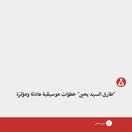
"طارق السيد يحيى" خطوات موسيقية هادئة ومؤثرة
من نحن