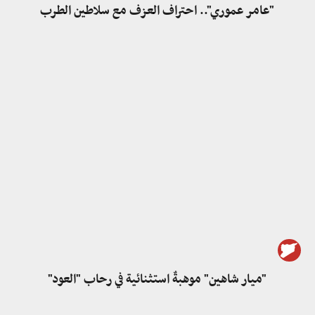
"عامر عموري".. احتراف العزف مع سلاطين الطرب
"ميار شاهين" موهبةٌ استثنائية في رحاب "العود"