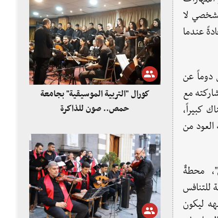
لشخصي لا
دةً عندما
 دوماً عن
اركته مع
كورال "التربية الموسيقية" بجامعة
 كبيراً،
حمص.. صون للذاكرة
 العود من
، محطةٌ
 للتنافس
هه ليكون