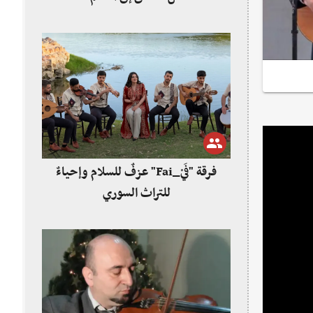
فرقة "فَيْ_Fai" عزفٌ للسلام وإحياءٌ
للتراث السوري