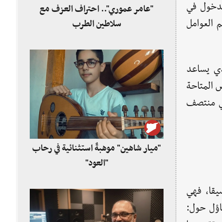
لدخول في
"عامر عموري".. احتراف العزف مع
 العوامل
سلاطين الطرب
ذي يساعد
 المتاحة
في منتصف
"ميار شاهين" موهبةٌ استثنائية في رحاب
"العود"
سيقا، فهي
ساؤل حول: