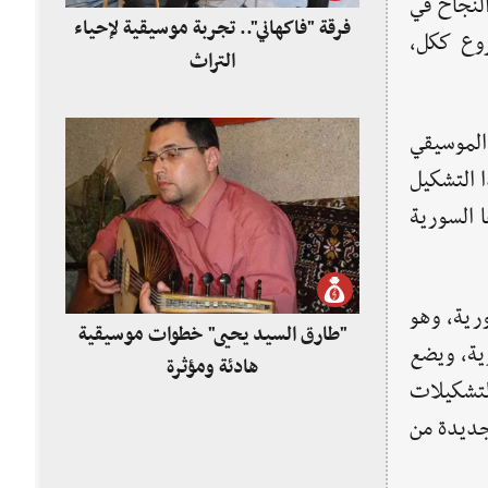
النجاح في
فرقة "فاكهاني".. تجربة موسيقية لإحياء
روع ككل،
التراث
 الموسيقي
 التشكيل
ا السورية
رية، وهو
"طارق السيد يحيى" خطوات موسيقية
رية، ويضع
هادئة ومؤثرة
لتشكيلات
 جديدة من