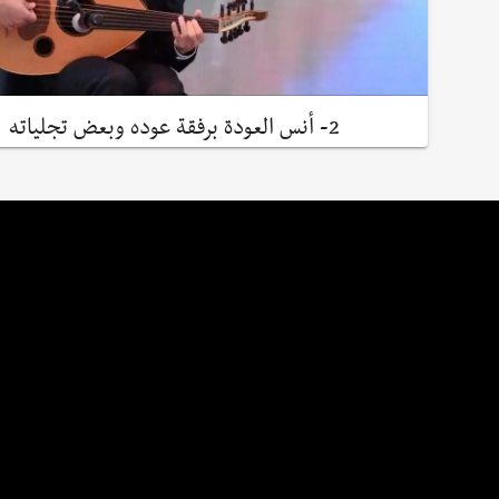
2- أنس العودة برفقة عوده وبعض تجلياته