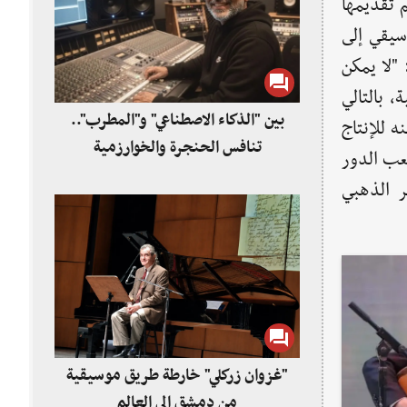
 تقديمها
سيقي إلى
"لا يمكن
، بالتالي
بين "الذكاء الاصطناعي" و"المطرب"..
نه للإنتاج
تنافس الحنجرة والخوارزمية
لعب الدور
ر الذهبي
"غزوان زركلي" خارطة طريق موسيقية
من دمشق إلى العالم