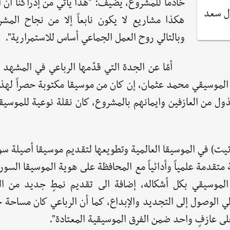
خادماً للمشروع، يضيف: "هذا يأتي من إدراكنا أن 
ول سعد
هكذا مشاريع لا يكون نابعاً إلا من نجاح المش
وبالتالي روح العمل الجماعي أساس للاستمرارية".
أمّا عن الجدة التي قدّمها الرباعي في المشهد
 الموسيقي محمد عثمان، إن كان من موسيقا مكتوبة حصراً لهذا
بذول من العازفين وايمانهم بالمشروع، كان نقلة نوعية للموسيق
يت) في الموسيقا العالمية وتطويعها لتقديم موسيقا أصيلة سو
 متقدمة علمياً وأدائياً مع المحافظة على هوية الموسيقا السو
ء الموسيقي بكل أشكاله، إضافة الى تقديم نمطٍ جديد من ا
لي الوصول إلى التجديد والإبداع، كما أن الرباعي كان مساحة
لى عازفٍ واحد ضمن الفرق الموسيقية المعتادة".