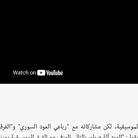
وسيقية، لكن مشاركاته مع "رباعي العود السوري" و"الفرقة
قول: "العود آلة صولو، بالتالي العزف مع الفرق الموسيقية يعزز