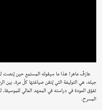
عازفٌ ماهر! هذا ما سيقوله المستمع حين يُنصت لم
جيله، هي التوليفة التي يُتقن صياغتها كلّ مرة، بين الر
تفوّق العودة في دراسته في المعهد العالي للموسيقا، لك
المسرح.