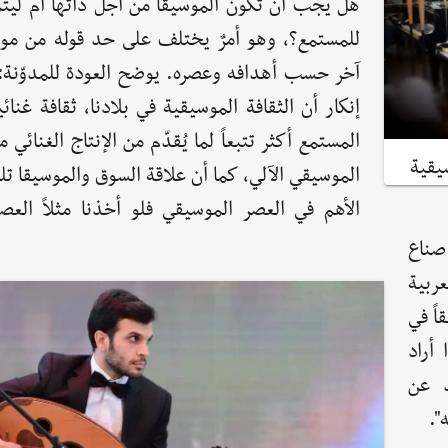
هل يجب أن تكون الموسيقا من أجل ذاتها أم ليتم
للمستمع؟، وهو أمرٌ يختلف على حد قوله من مو
آخر حسب أهدافه وعصره. يوضح العودة للمدوّنة: 
إنكار أن الثقافة الموسيقية في بلادنا، ثقافة غنائية
المستمع أكثر تتبعاً لما يُقدّم من الإنتاج الغنائي م
الموسيقي الآلي، كما أن علاقة السوق والموسيقا ت
الأهم في العصر الموسيقي فلو أخذنا مثلاً العص
صناع
عربية
اً في
أراد
 عن
".