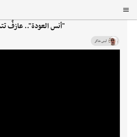
"أنس العودة".. عازفٌ تتمن
لبنى شاكر