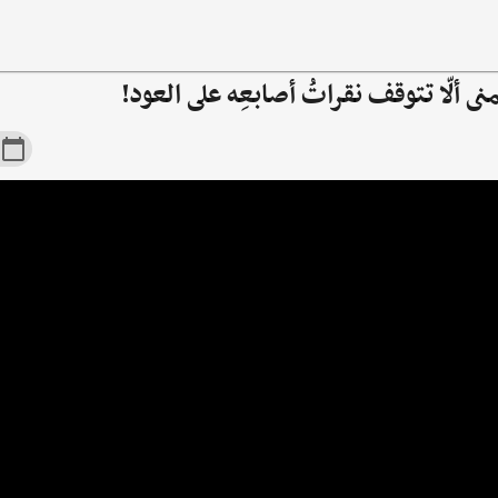
ى ألّا تتوقف نقراتُ أصابعِه على العود!