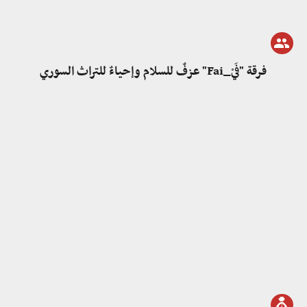
فرقة "فَيْ_Fai" عزفٌ للسلام وإحياءٌ للتراث السوري