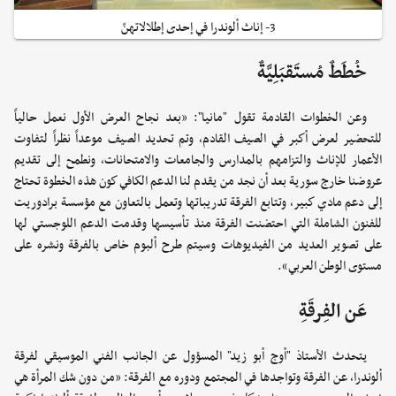
3- إناث ألوندرا في إحدى إطلالاتهنّ
خُطَطٌ مُستَقبَلِيَّةٌ
وعن الخطوات القادمة تقول "مانيا": «بعد نجاح العرض الأول نعمل حالياً
للتحضير لعرض أكبر في الصيف القادم، وتم تحديد الصيف موعداً نظراً لتفاوت
الأعمار للإناث والتزامهم بالمدارس والجامعات والامتحانات، ونطمح إلى تقديم
عروضنا خارج سورية بعد أن نجد من يقدم لنا الدعم الكافي كون هذه الخطوة تحتاج
إلى دعم مادي كبير، وتتابع الفرقة تدريباتها وتعمل بالتعاون مع مؤسسة برادوريت
للفنون الشاملة التي احتضنت الفرقة منذ تأسيسها وقدمت الدعم اللوجستي لها
على تصوير العديد من الفيديوهات وسيتم طرح ألبوم خاص بالفرقة ونشره على
مستوى الوطن العربي».
عَن الفِرقَةِ
يتحدث الأستاذ "أوج أبو زيد" المسؤول عن الجانب الفني الموسيقي لفرقة
ألوندرا، عن الفرقة وتواجدها في المجتمع ودوره مع الفرقة: «من دون شك المرأة هي