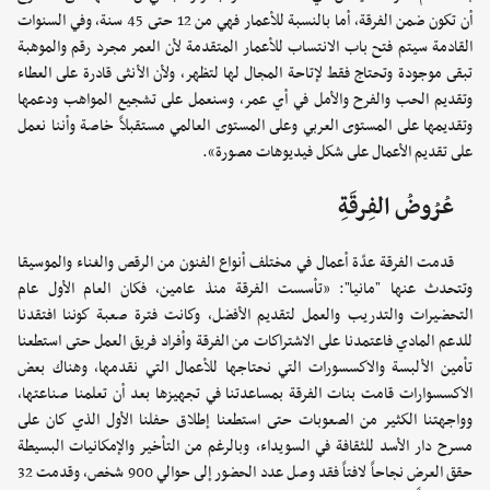
أن تكون ضمن الفرقة، أما بالنسبة للأعمار فهي من 12 حتى 45 سنة، وفي السنوات
القادمة سيتم فتح باب الانتساب للأعمار المتقدمة لأن العمر مجرد رقم والموهبة
تبقى موجودة وتحتاج فقط لإتاحة المجال لها لتظهر، ولأن الأنثى قادرة على العطاء
وتقديم الحب والفرح والأمل في أي عمر، وسنعمل على تشجيع المواهب ودعمها
وتقديمها على المستوى العربي وعلى المستوى العالمي مستقبلاً خاصة وأننا نعمل
على تقديم الأعمال على شكل فيديوهات مصورة».
عُرُوضُ الفِرقَةِ
قدمت الفرقة عدّة أعمال في مختلف أنواع الفنون من الرقص والغناء والموسيقا
وتتحدث عنها "مانيا": «تأسست الفرقة منذ عامين، فكان العام الأول عام
التحضيرات والتدريب والعمل لتقديم الأفضل، وكانت فترة صعبة كوننا افتقدنا
للدعم المادي فاعتمدنا على الاشتراكات من الفرقة وأفراد فريق العمل حتى استطعنا
تأمين الألبسة والاكسسورات التي نحتاجها للأعمال التي نقدمها، وهناك بعض
الاكسسوارات قامت بنات الفرقة بمساعدتنا في تجهيزها بعد أن تعلمنا صناعتها،
وواجهتنا الكثير من الصعوبات حتى استطعنا إطلاق حفلنا الأول الذي كان على
مسرح دار الأسد للثقافة في السويداء، وبالرغم من التأخير والإمكانيات البسيطة
حقق العرض نجاحاً لافتاً فقد وصل عدد الحضور إلى حوالي 900 شخص، وقدمت 32