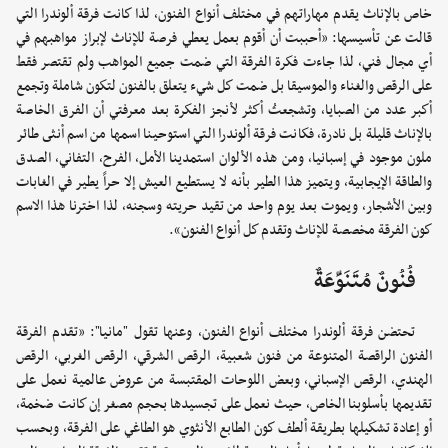
خاص بالإناث يقدم مهاراتهم في مختلف أنواع الفنون، لذا كانت فرقة ألوندرا التي
قالت عن تأسيسها: «أحببت أن أقوم بعمل يعطي فرصة للإناث لإبراز مواهبهم في
أي مجال فني، لذا جاءت فكرة الفرقة التي ضمت جميع المواهب ولم تقتصر فقط
على الرقص والغناء والموسيقا بل ضمت كل شيء يتعلق بالفنون لتكون شاملة وتجمع
أكبر عدد من الصبايا، وتشجعتُ أكثر لأنجز الفكرة بعد معرفتي أن الفرق الخاصة
بالإناث قليلة بل نادرة، فكانت فرقة ألوندرا التي استوحينا اسمها من اسم أنثى طائر
ملون موجود في إسبانيا، ومن هذه الألوان استمدينا الأمل، الفرح، التفاني، الصدق
والطاقة الإيجابية، ويتميز هذا الطير بأنه لا يستطيع العيش إلا حراً يطير في الغابات
وبين الأشجار، ويموت بعد يوم واحد من تقيد حريته وسجنه، لذا اخترنا هذا الاسم
كون الفرقة مخصصة للإناث وتقدم كل أنواع الفنون».
فُنُونٌ مُتَنَوِّعَةٌ
تحتضن فرقة ألوندرا مختلف أنواع الفنون، وعنها تقول "مانيا": «تقدم الفرقة
الفنون الراقصة المتنوعة من فنون شعبية، الرقص الشرقي، الرقص الغربي، الرقص
الهندي، الرقص الإسباني، وبعض اللوحات المقتبسة من عروض عالمية نعمل على
تقديمها بأسلوبنا الخاص، حيث نعمل على تجسيدها بحجم مصغر إن كانت ضخمة،
أو إعادة تشكيلها بطريقة ألطف كون الطابع الأنثوي هو الطاغي على الفرقة، وبحسب