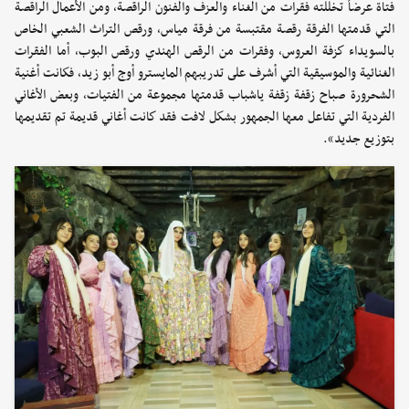
فتاة عرضاً تخللته فقرات من الغناء والعزف والفنون الراقصة، ومن الأعمال الراقصة
التي قدمتها الفرقة رقصة مقتبسة من فرقة مياس، ورقص التراث الشعبي الخاص
بالسويداء كزفة العروس، وفقرات من الرقص الهندي ورقص البوب، أما الفقرات
الغنائية والموسيقية التي أشرف على تدريبهم المايسترو أوج أبو زيد، فكانت أغنية
الشحرورة صباح زقفة زقفة ياشباب قدمتها مجموعة من الفتيات، وبعض الأغاني
الفردية التي تفاعل معها الجمهور بشكل لافت فقد كانت أغاني قديمة تم تقديمها
بتوزيع جديد».