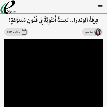
فِرقَةُ ألوندرا.. لمَسَةٌ أُنثَوِيَّةٌ فِي فُنُونِ مُتَنَوِّعَةٍ!
علا بدور
16 آذار 2023