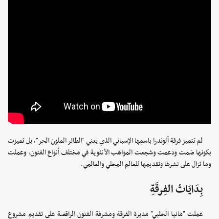
لم تتميز فرقة ألوندرا باسمها الإسباني الذي يعني "الطائر الملون الحر"، بل تميزت
بكونها ضمت ودعمت وشجعت المواهب الأنثوية في مختلف أنواع الفنون، وعملت
وما تزال على نشرها وتقديمها للعالم المحلي والعالمي.
بِدَايَاتُ الفِرقَةِ
عملت "مانيا الحلبي" مديرة الفرقة ومشرفة الفنون الراقصة على تقديم مشروع