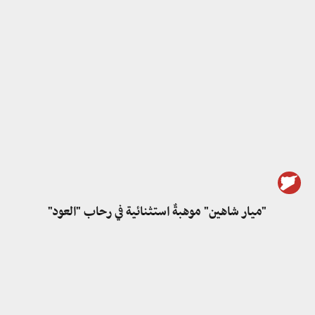
"ميار شاهين" موهبةٌ استثنائية في رحاب "العود"