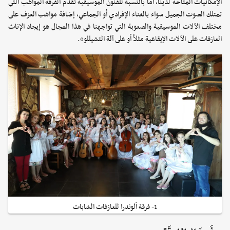
الإمكانيات المتاحة لدينا، أما بالنسبة للفنون الموسيقية تقدم الفرقة المواهب التي
تمتلك الصوت الجميل سواء بالغناء الإفرادي أو الجماعي، إضافة مواهب العزف على
مختلف الآلات الموسيقية والصعوبة التي تواجهنا في هذا المجال هو إيجاد الإناث
العازفات على الآلات الإيقاعية مثلاً أو على آلة التشيللو».
1- فرقة ألوندرا للعازفات الشابات