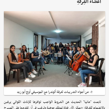
أَعضَاءُ الفِرقَةِ
2- من أجواء التدريبات لفرقة ألوندرا مع الموسيقي أوج أبو زيد
تابعت "مانيا" الحديث عن الشروط الواجب توافرها للإناث اللواتي يرغبن
بالانضمام للفرقة: «يمكن لأي فتاة تمتلك موهبة وترغب في أن تقدمها على المسرح