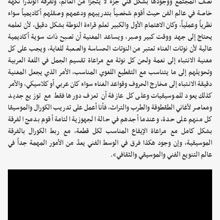
نصف المجتمع ووجودها بشكل فني جزء لا يتجزأ من العالم، ولفرقة ألوندرا نكهة
خاصة في عالم الفن حيث أقوم شخصياً بتدريبهم ودعمهم وصقلهم أكاديمياً سواء
نظرياً وعملياً، وكان الاهتمام الأول والكبير تعلم قراءة النوطة بشكل دقيق، لأن تعلمه
يحتاج إلى جهد ووقت كبير وصبر، ويساعد المغنية أن تصبح ذات سوية أكاديمية
عالية لأن نوتات الغناء تعتبر من النوتات الحساسة والصعبة للغاية، ويجب على كل
مغنية الانتباه إلى نغمة ولحن كل نوتة مع مراعاة تقسيم الجمل في اللغة العربية
وتحويلهم إلى ما يتناسب مع التقطيع اللغوي المناسب، الأمر الذي يجعل المغنية
دقيقة الانتباه إلى مخارج الحروف وقواعد الغناء سواء كان عربي أو كلاسيكي، والأمر
كذلك يعود للموسيقيات وعلى كل عازفة أن تعزف دورها فقط مع توزيع جديد
ومعاصر لأغاني الطقطوقة والطرب والتراث، فأنا أعمل على تدريب الكورال والموسيقا
كل منهم على حدة، وعندما أجدهم في حالة الجهوزية التامة أقوم بدمج الفرقة
بشكل كامل مع مراعاة الإيقاع المناسب لكل قطعة، مع ربط الكورال بالفرقة
الموسيقية، وإن وجود هكذا فرق في الوسط الفني يعدّ من الأمور المهمة جداً في
عالم التنويع الفني والموسيقي والثقافي».