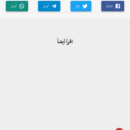
شارك
غرّد
أرسل
أرسل
اقرأ أيضاً