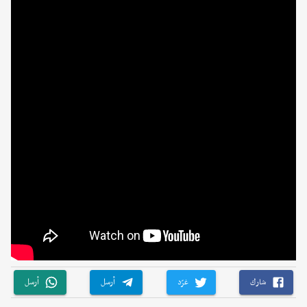
شارك
غرّد
أرسل
أرسل