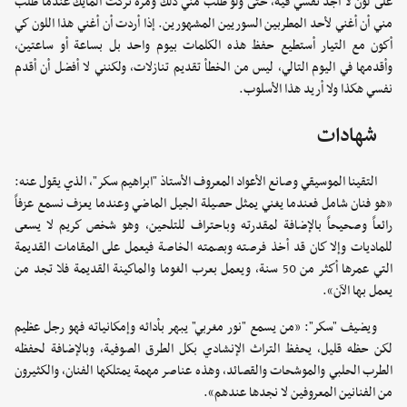
على لون لا أجد نفسي فيه، حتى ولو طلب مني ذلك ومرة تركت المايك عندما طُلب
مني أن أغني لأحد المطربين السوريين المشهورين. إذا أردت أن أغني هذا اللون كي
أكون مع التيار أستطيع حفظ هذه الكلمات بيوم واحد بل بساعة أو ساعتين،
وأقدمها في اليوم التالي، ليس من الخطأ تقديم تنازلات، ولكنني لا أفضل أن أقدم
نفسي هكذا ولا أريد هذا الأسلوب.
شهادات
التقينا الموسيقي وصانع الأعواد المعروف الأستاذ "ابراهيم سكر"، الذي يقول عنه:
«هو فنان شامل فعندما يغني يمثل حصيلة الجيل الماضي وعندما يعزف نسمع عزفاً
رائعاً وصحيحاً بالإضافة لمقدرته وباحتراف للتلحين، وهو شخص كريم لا يسعى
للماديات وإلا كان قد أخذ فرصته وبصمته الخاصة فيعمل على المقامات القديمة
التي عمرها أكثر من 50 سنة، ويعمل بعرب الغوما والماكينة القديمة فلا تجد من
يعمل بها الآن».
ويضيف "سكر": «من يسمع "نور مغربي" يبهر بأدائه وإمكانياته فهو رجل عظيم
لكن حظه قليل، يحفظ التراث الإنشادي بكل الطرق الصوفية، وبالإضافة لحفظه
الطرب الحلبي والموشحات والقصائد، وهذه عناصر مهمة يمتلكها الفنان، والكثيرون
من الفنانين المعروفين لا نجدها عندهم».