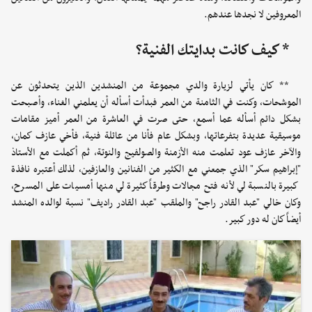
المعروفين لا نجدها عندهم.
* كيف كانت بدايتك الفنية؟
** كان يأتي لزيارة والدي مجموعة من المنشدين الذين يتحدثون عن
الموشحات، وكنت في الثامنة من العمر فبدأت أسأله أن يعلمني الغناء، وأصبحت
بشكل دائم أسأله عما أسمع، حتى صرت في العاشرة من العمر أميز مقامات
موسيقية عديدة بتفرعاتها، وبشكل عام فأنا من عائلة فنية، فأخي عازف كمان،
والآخر عازف عود تعلمت منه الأزمنة والصولفيج والنوتة، ثم أكملت مع الأستاذ
"إبراهيم سكر" الذي جمعني مع الكثير من الفنانين والعازفين، لذلك أعتبره نافذة
كبيرة بالنسبة لي لأنه فتح مجالات وطرقاً كثيرة لي منها أمسيات على المسرح،
وكان خالي "عبد القادر راجح" والملقب "عبد القادر راديف" نسبة لوالده المنشد
أيضاً كان له دور كبير.