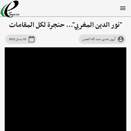
"نور الدين المغربي"... حنجرة لكل المقامات
أروى غندور-عبد الله القصير
18 نيسان 2023