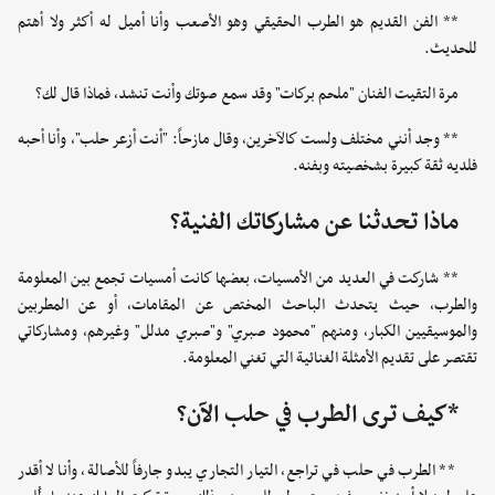
** الفن القديم هو الطرب الحقيقي وهو الأصعب وأنا أميل له أكثر ولا أهتم
للحديث.
مرة التقيت الفنان "ملحم بركات" وقد سمع صوتك وأنت تنشد، فماذا قال لك؟
** وجد أنني مختلف ولست كالآخرين، وقال مازحاً: "أنت أزعر حلب"، وأنا أحبه
فلديه ثقة كبيرة بشخصيته وبفنه.
ماذا تحدثنا عن مشاركاتك الفنية؟
** شاركت في العديد من الأمسيات، بعضها كانت أمسيات تجمع بين المعلومة
والطرب، حيث يتحدث الباحث المختص عن المقامات، أو عن المطربين
والموسيقيين الكبار، ومنهم "محمود صبري" و"صبري مدلل" وغيرهم، ومشاركاتي
تقتصر على تقديم الأمثلة الغنائية التي تغني المعلومة.
*كيف ترى الطرب في حلب الآن؟
** الطرب في حلب في تراجع، التيار التجاري يبدو جارفاً للأصالة، وأنا لا أقدر