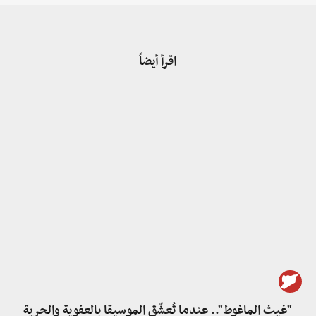
اقرأ أيضاً
"غيث الماغوط".. عندما تُعشّق الموسيقا بالعفوية والحرية