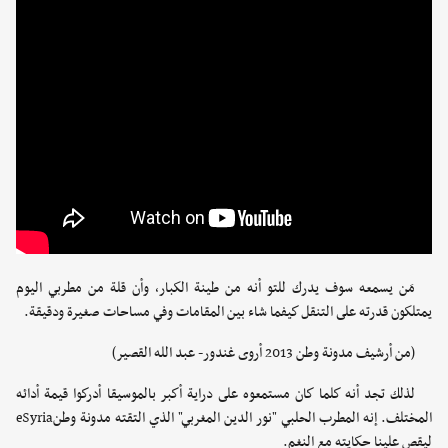
مَن يسمعه سوف يدرك للتو أنه من طينة الكبار، وأن قلة من مطربي اليوم
يمتلكون قدرته على التنقل كيفما شاء بين المقامات وفي مساحات صغيرة ودقيقة.
(من أرشيف مدونة وطن 2013 أروى غندور- عبد الله القصير)
لذلك تجد أنه كلما كان مستمعوه على دراية أكبر بالموسيقا أدركوا قيمة أدائه
المختلف. إنه المطرب الحلبي "نور الدين المغربي" الذي التقته مدونة وطنeSyria
ليقص علينا حكايته مع النغم.