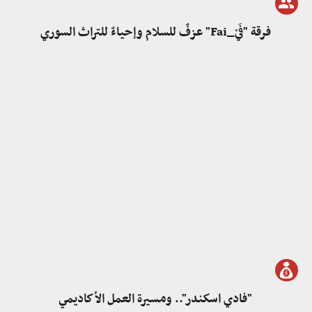
فرقة "فَيْ_Fai" عزفٌ للسلام وإحياءٌ للتراث السوري
"فادي اسكندر".. ومسيرة العمل الأكاديمي