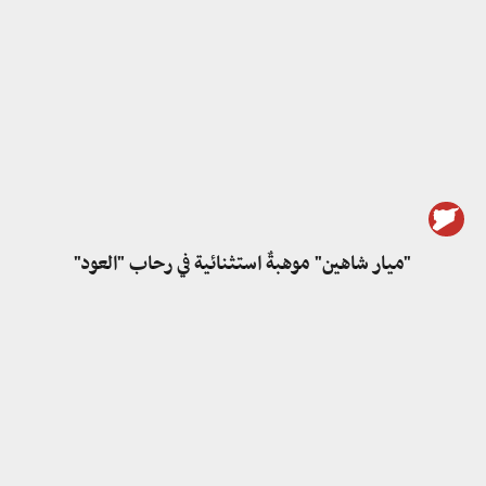
"ميار شاهين" موهبةٌ استثنائية في رحاب "العود"