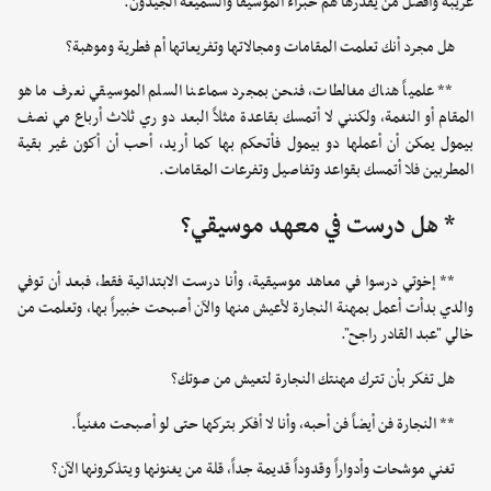
غريبة وأفضل من يقدرها هم خبراء الموسيقا والسميعة الجيدون.
هل مجرد أنك تعلمت المقامات ومجالاتها وتفريعاتها أم فطرية وموهبة؟
** علمياً هناك مغالطات، فنحن بمجرد سماعنا السلم الموسيقي نعرف ما هو
المقام أو النغمة، ولكنني لا أتمسك بقاعدة مثلاً البعد دو ري ثلاث أرباع مي نصف
بيمول يمكن أن أعملها دو بيمول فأتحكم بها كما أريد، أحب أن أكون غير بقية
المطربين فلا أتمسك بقواعد وتفاصيل وتفرعات المقامات.
* هل درست في معهد موسيقي؟
** إخوتي درسوا في معاهد موسيقية، وأنا درست الابتدائية فقط، فبعد أن توفي
والدي بدأت أعمل بمهنة النجارة لأعيش منها والآن أصبحت خبيراً بها، وتعلمت من
خالي "عبد القادر راجح".
هل تفكر بأن تترك مهنتك النجارة لتعيش من صوتك؟
** النجارة فن أيضاً فن أحبه، وأنا لا أفكر بتركها حتى لو أصبحت مغنياً.
تغني موشحات وأدواراً وقدوداً قديمة جداً، قلة من يغنونها ويتذكرونها الآن؟