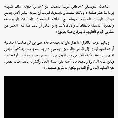
الباحث الموسيقي "مصطفى عرب" يتحدث عن "مغربي" بقوله: «لقد شبهته
بزجاجة عطر مغلقة لا يمكننا استنشاق رائحتها، فيجب أن يعرفه الناس أكثر، يتمتع
بميزتي المقدرة الصوتية الجميلة مع النظافة الصوتية في العلامات الموسيقية،
والمعرفة الدقيقة بالمقامات والانتقالات، ومن النادر أن نجد هذا لدى الكثير من
مطربي اليوم فأغلبهم لا يعرفون ماذا يقولون».
ويتابع "عرب" بالقول: «اعمل على تشجيعه فآخذه معي في كل مناسبة احتفالية
أو محاضرة ليظهر إلى الناس والجمهور، وجميع من يسمعه يعجب به كثيراً، وإنني
أتنمى أن يأخذ مكانه الطبيعي بين المطربين السوريين فموهبته ليس لها حدود،
ولكن عليه المثابرة والجهد فأنا أحثه على العمل الجاد وأفكر له بخط جديد بمعزل
عن التقليد العادي أو القديم ليكون له طريق مختلف».