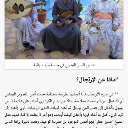
2- نور الدين المغربي في جلسة طرب تراثية
*ماذا عن الارتجال؟
** هي ميزة الارتجال، فأنا أعيشها بطريقة مختلفة حيث أتقن التصوير المقامي
أي الانتقال بين المقامات بسلاسة، مثلاً من مقام الكرد ري أستقر على علامة الـ مي
بيمول وأنتقل إلى عجم المي بيمول ثم أعود لبيات النوى ثم بيات الري وأعود إلى
كرد الري، أفعل ما أشاء فيها وأنتقل كيفما أردت، وهو أمر لا يتقنه إلا قلة منهم مثل
الشيخ "حسن حفار" فهو أفضل الموجود بل مطربنا الوحيد، وهذه الميزة يراها الناس