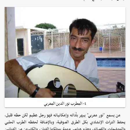
1- المطرب نور الدين المغربي
من يسمع "نور مغربي" يبهر بأدائه وإمكانياته فهو رجل عظيم لكن حظه قليل،
يحفظ التراث الإنشادي بكل الطرق الصوفية، وبالإضافة لحفظه الطرب الحلبي
والموشحات والقصائد، وهذه عناصر مهمة يمتلكها الفنان، والكثيرون من الفنانين