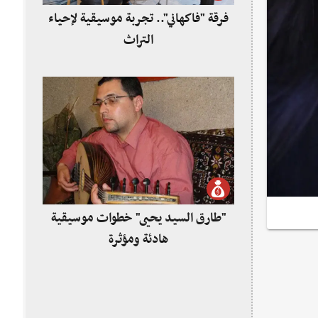
فرقة "فاكهاني".. تجربة موسيقية لإحياء
التراث
"طارق السيد يحيى" خطوات موسيقية
هادئة ومؤثرة