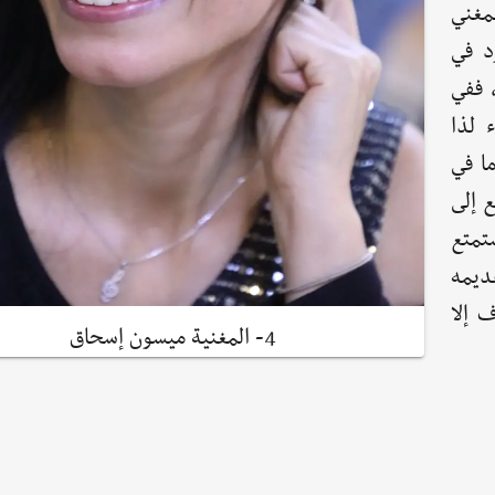
مغني
د في
 ففي
 لذا
ما في
ع إلى
تمتع
قديمه
ف إلا
4- المغنية ميسون إسحاق