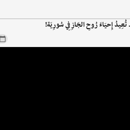
 تُعِيدُ إِحيَاءَ رُوحِ الجَازِ فِي سُورِيَة!