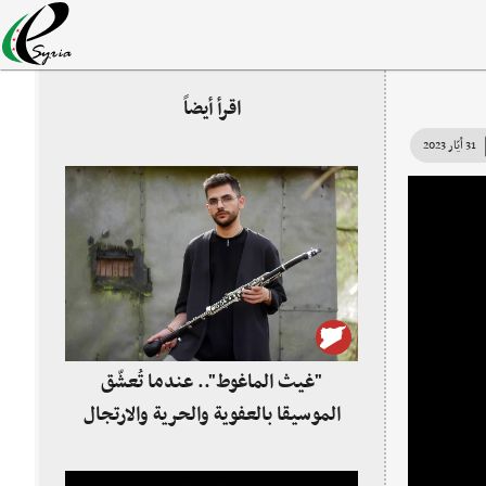
اقرأ أيضاً
31 أيّار 2023
"غيث الماغوط".. عندما تُعشّق
الموسيقا بالعفوية والحرية والارتجال