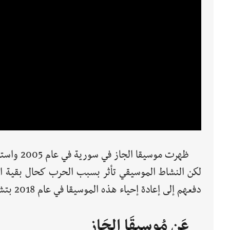
لكن النشاط الموسيقي تأثر بسبب الحرب كحال بقية ا
دفعهم إلى إعادة إحياء هذه الموسيقا في عام 2018 بتشكيل ما سموه: "فرقة دمشق لموسيقا الجاز"!
عَن مُوسِيقَا الجَازِ