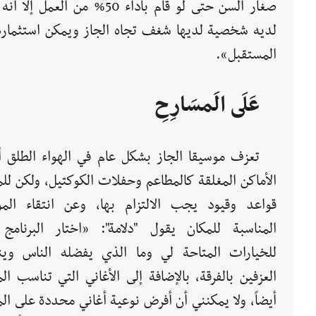
صغار السن حتى لو قام بأداء 50% من العمل إ
لديه شخصية لديها شغف تجاه الجاز ويمكن استثماره
المستقبل».
عَلَى الَمسَارِحِ
تعزف موسيقا الجاز بشكل عام في الهواء الطلق أ
الأماكن المغلقة كالمطاعم وحفلات الكوكتيل، ولكن لل
قواعد وقيود يجب الالتزام بها، وعن انتقاء المو
المناسبة للمكان يقول "دلامة": «اختار البرنامج و
للخيارات المتاحة لي وما الذي يفضله الناس وي
العزفين بالفرقة، بالإضافة إلى الأغاني التي تناسب ال
أيضاً، ولا يمكنني أن أفرض نوعية أغاني محددة على ال