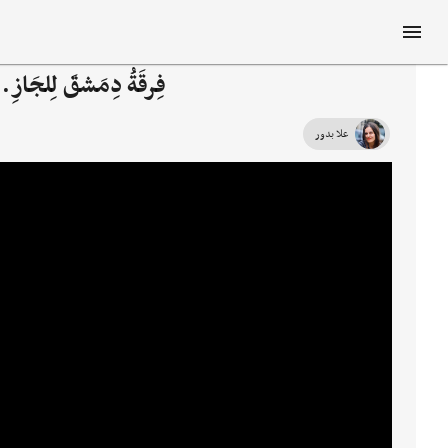
فِرقَةُ دِمَشقَ لِلجَازِ..
علا بدور