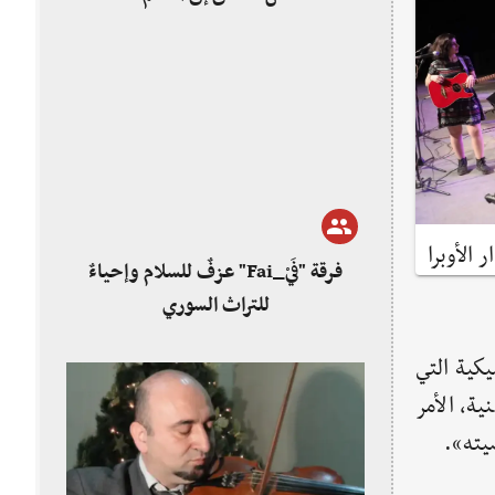
فرقة "فَيْ_Fai" عزفٌ للسلام وإحياءٌ
للتراث السوري
كية التي
 عند أداء الأغنية، الأمر
يته».