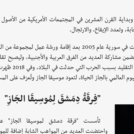
بداية القرن العشرين في المجتمعات الأمريكية من الأصول ال
ابة، وتعدد الإيقاع، والارتجال.
مع انتشار موسيقا الجاز في جميع أنحاء العالم ظهرت في سورية عام 2005 بعد إقامة ورشة عمل
ن مشاركة العديد من الفرق العربية والأجنبية، وليصبح تقليد
في "يوم الجاز العالمي"، ولكن في عام 2011 ت
م العالمي بالجاز الحياة، لتعود موسيقا الجاز وتُعزف على الم
"فِرقَةُ دِمَشقَ لِمُوسِيقَا الجَازِ"
واحتضنت العديد من المواهب الشابة إضافة للمو