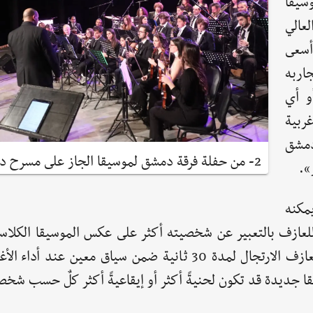
سيقا
عالي
 أسعى
اربه
و أي
ربية
دمشق
2- من حفلة فرقة دمشق لموسيقا الجاز على مسرح دار الأوبرا
».
مكنه
 للعازف بالتعبير عن شخصيته أكثر على عكس الموسيقا الكلاسي
عليك الالتزام حرفياً بالنوتة الموسيقية، حيث يمكن للعازف الارتجال لمدة 30 ثانية ضمن سياق معين
جديدة قد تكون لحنيةً أكثر أو إيقاعيةً أكثر كلٌ حسب شخص