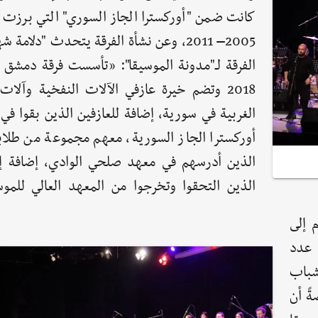
كانت ضمن "أوركسترا الجاز السوري" التي برزت 
2005– 2011، وعن نشأة الفرقة يتحدث "دلامة
الفرقة لـ"مدونة الموسيقا": «تأسست فرقة دمشق ل
2018 وتضم خيرة عازفي الآلات النفخية وآلات
الغربية في سورية، إضافة للعازفين الذين بقوا في 
أوركسترا الجاز السورية، معهم مجموعة من طلاب
الذين أدرسهم في معهد صلحي الوادي، إضافة إ
الذين التحقوا وتخرجوا من المعهد العالي للموس
نا اليوم إلى
دة عدد
شباب
ةً أن