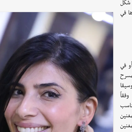
لا أنه شكل
ا في
و في
مسرح
سيقا
فقاً
ناسب
مغنين
مغنين