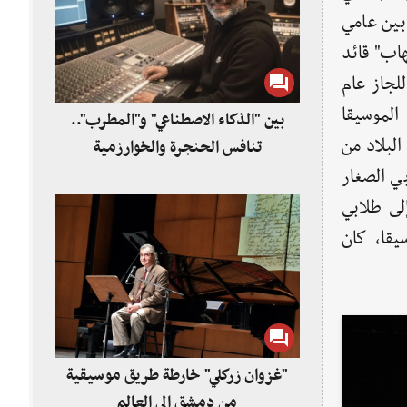
بين عامي
 شهاب" قائد
لجاز عام
 الموسيقا
بين "الذكاء الاصطناعي" و"المطرب"..
البلاد من
تنافس الحنجرة والخوارزمية
ي الصغار
لى طلابي
يقا، كان
"غزوان زركلي" خارطة طريق موسيقية
من دمشق إلى العالم