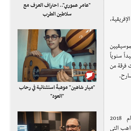
"عامر عموري".. احتراف العزف مع
سلاطين الطرب
إفريقية،
 لمجموعة من الموسيقيين
اً سنوياً
وقف هذا التقليد بسبب الحرب التي حدثت في البلاد، وفي 2018 ظهرت فرقة من
سارح.
"ميار شاهين" موهبةٌ استثنائية في رحاب
"العود"
تأسست "فرقة دمشق لموسيقا الجاز" عام 2018
اهب التي