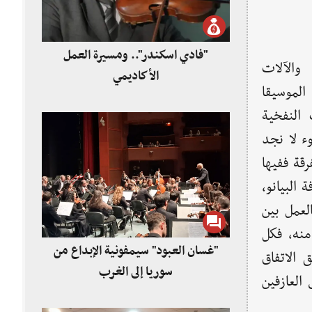
"فادي اسكندر".. ومسيرة العمل
والآلات
الأكاديمي
الموسيقا
النفخية
وء لا نجد
رقة ففيها
البيانو،
العمل بين
منه، فكل
"غسان العبود" سيمفونية الإبداع من
 الاتفاق
سوريا إلى الغرب
 العازفين