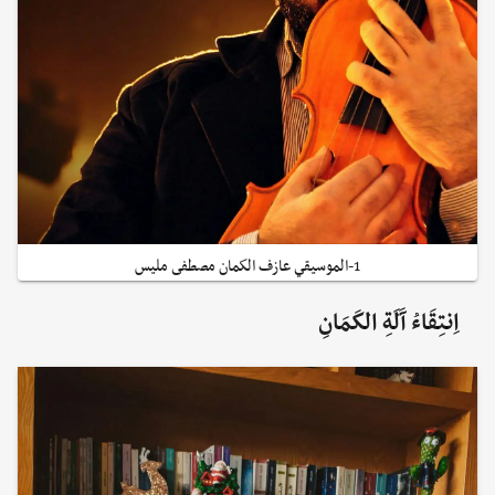
1-الموسيقي عازف الكمان مصطفى مليس
اِنتِقَاءُ آَلَةِ الكَمَانِ