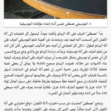
2- الموسيقي مصطفى مليس أثناء إعداد مؤلفاته الموسيقية
بدأ "مصطفى" العزف على آلة البيانو وأتقنه جيداً، ليتحول كل اهتمامه إلى آلة
الكمان التي أصبحت آلته فيما بعد، ويتحدث عن أهمية تعلم الموسيقي العزف على
آلة البيانو فيقول: «كان كل اهتمامي أن أتجه نحو التأليف الموسيقي، لكن كان لابد
من تعلم العزف على آلة موسيقية، وبدأت دراسة البيانو مع والدي ومع بيرج قسيس،
لأن أي ملحن أو موسيقي بشكل عام يجب أن يعرف العزف على البيانو ويعرف كيفية
بناء الأصوات من خلاله، فصوت البيانو صحيح 100% ولا يمكن أن يعطي نغمة
خاطئة كالآلة الوترية، ومن ناحية أخرى إن تعلم آلة البيانو في البدايات أسهل
بالنسبة للعازف الذي يجلس أما الآلة ويعزف على مفاتيحها ليسمع الصوت الصحيح
للنغمة، فالعازف إن سمع النغمة خطأ سيعزفها بطريقة خاطئة، على سبيل المثال نوتة
"لا" 440 هرتز إذا تعلمها العازف 430 هرتز، تلقائياً عندما يعزف على آلته سيعطي
430 بدلاً من 440 وهنا يظهر النشاز في اللحن».
ويتابع "مصطفى" الحديث عن سبب اختياره لآلة الكمان: «وقع اختياري على آلة
الكمان لأني كنت متأثراً بعمي الذي كان يعزف على الكمان، وعندما بدأت بالعزف