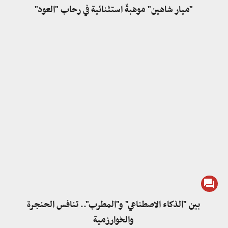
"ميار شاهين" موهبةٌ استثنائية في رحاب "العود"
بين "الذكاء الاصطناعي" و"المطرب".. تنافس الحنجرة
والخوارزمية