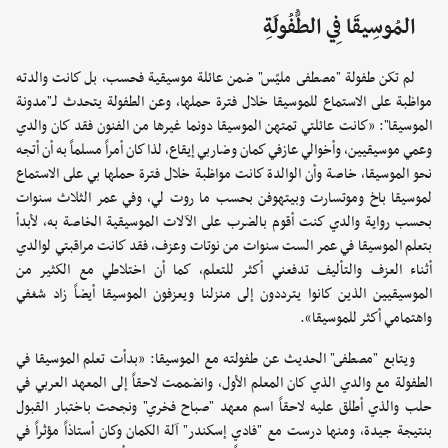
المُوسِيقَا فِي الطُّفُولَةِ
لم تكن طفولة "مصطفى مليّس" ضمن عائلة موسيقية فحسب، بل كانت والدته
مواظبة على الاستماع للموسيقا خلال فترة حملها، وعن الطفولة يتحدث لـ"مدونة
الموسيقا": «كانت عائلتي تمتهن الموسيقا دونما غيرها من الفنون فقد كان والدي
وعمي موسيقيين، وأخوالي عازفي كمان وضاربي إيقاع، لذا كان أمراً مسلماً به أن أتجه
نحو الموسيقا، خاصة وأن الوالدة كانت مواظبة خلال فترة حملها بي على الاستماع
لموسيقا باخ وموتسارت وبيتهوفن بحسب ما روت لي، وفي عمر الثلاث سنوات
بحسب رواية والدي كنت أقوم بالضرب على الآلات الموسيقية الخاصة به، لأبدأ
بتعلم الموسيقا في عمر الست سنوات من نوتات وعزف، فقد كانت مراقبتي لوالدي
أثناء العزف والتأليف تدفعني أكثر للتعلم، كما أن اختلاطي مع الكثير من
الموسيقيين الذين كانوا يترددون إلى منزلنا ويعزفون الموسيقا أيضاً زاد شغفي
واهتمامي أكثر للموسيقا».
ويتابع "مصطفى" الحديث عن طفولته مع الموسيقا: «بدأت تعلم الموسيقا في
الطفولة مع والدي الذي كان المعلم الأول، وانضممت لاحقاً إلى المعهد العربي في
حلب والذي أطلق عليه لاحقاً اسم معهد "صباح فخري" ونجحت باختبار القبول
بنتيجة جيدة، ومنها درست مع "فادي إسكندر" آلة الكمان وكان أستاذاً مؤثراً في