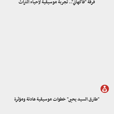
فرقة "فاكهاني".. تجربة موسيقية لإحياء التراث
"طارق السيد يحيى" خطوات موسيقية هادئة ومؤثرة