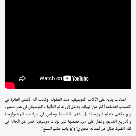
اعتادت يديه على الآلات الموسيقية منذ الطفولة، وكانت آلة الكمان الفائزة في
اكتساب اهتمامه أكثر من البيانو، ودخل إلى عالم التأليف الموسيقي في عمرٍ صغير،
ولم يكتفِ بتعلم الموسيقا بل اهتم بالفلسفة وخاض في سراديب الميثيولوجيا
والتاريخ القديم، وعمل على سرد قصصها عبر نوتات موسيقية تعبر عن الحالة في
تلك الفترة، فكان من أعماله "دموزي" و"بوابات حلب السبع".