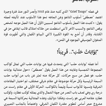
في عمله "Grief Tango" الذي كتبه منذ عام 2018 وأبصر النور منذ فترة وجيزة
اعتمد "مصطفى" أسلوب التانغو وعن اتجاهه نحو هذا الأسلوب عند تأليفه لعمله
يقول: «كتبت هذا العمل بأسلوب التانغو لسببين الأول أن هذا العمل موجه لشخص
يرقص التانغو، والسبب الآخر لأنني استطعت من خلاله امتلاك قالب ايقاعي حرّ في
الكتابة، وقادر أن أضع به القوة الكبيرة لآلتي البيانو الكمان والتي أظهرت قوة
العنفوان الموسيقي الموجود في اللحن».
"بَوَّابَاتُ حَلَبَ".. قَرِيبَاً!
أما عمله "بوابات حلب" التي يتحدث فيها عن بوابات حلب التي تمثل كواكب
المجموعة الشمسية وغايته من هذا العمل يقول "مصطفى": «حول متتالية بوابات
حلب، هو عمل من سبع حركات، كل حركة منه تعبّر عن باب من أبواب حلب
السبعة الرئيسية وكل حركة موضوعة في مقام شرقي مختلف، تم اختيار المقامات
الشرقية ونسبها للأبواب نسبةً وتيمناً بالكواكب، الحركة الأولى في مقام راست من
درجة ري وهي تصف باب النصر من جهة الشمال والذي يمثله كوكب عطارد، وكوكب
عطارد مقامه العربي هو راست، وهكذا دواليك، وهذه المتتالية بحركاتها السبعة هي
مشروع حجر أساس لتطوير مقدرة الكمان الشرقي، واهتماماً بالجانب التعبيري