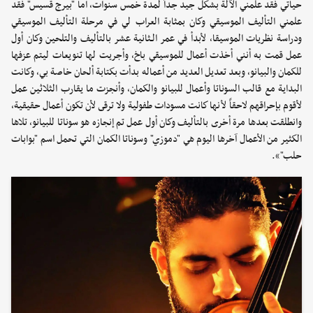
حياتي فقد علمني الآلة بشكل جيد جداً لمدة خمس سنوات، أما "بيرج قسيس" فقد
علمني التأليف الموسيقي وكان بمثابة العراب لي في مرحلة التأليف الموسيقي
ودراسة نظريات الموسيقا، لأبدأ في عمر الـثانية عشر بالتأليف والتلحين وكان أول
عمل قمت به أنني أخذت أعمال للموسيقي باخ، وأجريت لها تنويعات ليتم عزفها
للكمان والبيانو، وبعد تعديل العديد من أعماله بدأت بكتابة ألحان خاصة بي، وكانت
البداية مع قالب السوناتا وأعمال للبيانو والكمان، وأنجزت ما يقارب الثلاثين عمل
لأقوم بإحراقهم لاحقاً لأنها كانت مسودات طفولية ولا ترقى لأن تكون أعمال حقيقية،
وانطلقت بعدها مرة أخرى بالتأليف وكان أول عمل تم إنجازه هو سوناتا للبيانو، تلاها
الكثير من الأعمال آخرها اليوم هي "دموزي" وسوناتا الكمان التي تحمل اسم "بوابات
حلب"».