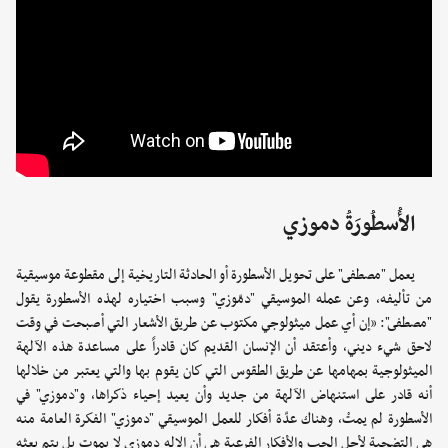
الأُسطُورَةُ دموزي
يعمل "مصطفى" على تحويل الأسطورة أو الحادثة التاريخية إلى مقطوعة موسيقية
من تأليفه، وعن عمله الموسيقي "دمّوزي" وسبب اختياره لهذه الأسطورة يقول
"مصطفى": «إن أي عمل ميثولوجي مكتوب عن طريق الأشعار التي أصبحت في وقت
لاحق شيء ديني، وأعتقد أن الإنسان القديم كان قادراً على مساعدة هذه الآلهة
الميثولوجية بمهامها عن طريق الطقوس التي كان يقوم بها والتي يعتبر من خلالها
أنه قادر على استنهاض الآلهة من جديد وأن يعيد إحياء ذكراها، و"دموزي" في
الأسطورة لم يمتْ، وهناك عدّة أفكار للعمل الموسيقي "دموزي" الفكرة العامة منه
هي التضحية لأجل الحب والأفكار الفرعية هي أن الإله دموزي لا يموت بل يتم بعثه