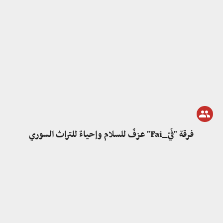
فرقة "فَيْ_Fai" عزفٌ للسلام وإحياءٌ للتراث السوري