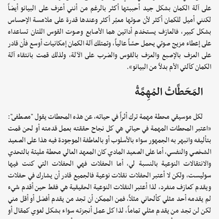
على آلة الكمان بشكل جيد أحببتها أكثر بالرغم من أنني أعزف على البيانو أيضاً
لكنني أميل للكمان أكثر لأن صوتها معبّر أكثر وعندها قدرة على ملامسة الإحساس
بشكل كبير، فالعازف يستخدم أداتين هما الأصابع وصوت القوس اللتان تساعداه
على إعطاء مزيج صوتي يحمل حسّاً عالياً، وتمتلك آلة الكمان إمكانيات أوسع فأن قادر
على العزف بالإصبع والعزف بالقوس والضرب على الآلة، ولذلك قمت بانتقاء آلة
الكمان كآلتي الأم بدلاً من البيانو».
المَحَطَّاتُ المُهِمَّةُ
لكل موسيقي محطة مهمة ترك أثراً في حياته، عن هذه المحطات يقول "مصطفى":
«اعتبر المحطات المهمة في حياتي هي كل نجاح حققته بعمل قدمته أو لحن قمت
بتأليفه وانبهر به الجمهور سواء بالأسلوب أو بالعاطفة الموجودة فيه هذا على الصعيد
الشخصي والنفسي، أما على الصعيد المادي كان المعهد العالي محطة مليئة بالتحدي
والانتقالات النوعية بالنسبة لي، أما الحفلات فهي الحفلات التي كنت فيها
سوليست، ولكن لا أعتبر الحفلات نقلات نوعية فالجميع قادر أن يشارك في حفلات
ويقدم كعازف منفرد، لذا أعتبر النقلات النوعية الحقيقية هي فقط حين أقدم شيء
لم يقدمه أحد مثلي كألحاني مثلاً، فمن الممكن أن تجد من يقدم أفضل أو أقل مني
لكن لن تجد من يقدم مثلي تماماً، لذا كل عمل أنجزته سواء بشكل لغوي كمقال أو