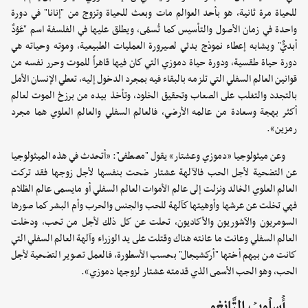
للحياة مرة ثانية، هو بأحد العوالم مات وبعث للحياة وتزوج من "إنانا" في دورة
واحدة في زمان الأصول والتأسيس كما تُسمّى، ويطلق عليها في الفلسفة اسم "عَوْدٌ
أبديٌّ" ويشابه إعطاء نموذج بدئي لصيرورة العمليات الطبيعية، وموته وحياته هي
دورة حياة طقسية، ودورة حياة دموزي التي كان فيها قاهراً للموت وحرر نفسه من
قوانين العالم السفلي التي تلزمه بالبقاء فيه بمجرد الدخول إليه، تعطي الإنسان الأمل
بالتجدد والتغلب على الصعاب وتحقيق الخلود، وتأخذ بيده من برزخ الموت لعالم
أكثر بهجة وسعادة من عالمه الأرضي، فالعالم السفلي والعالم العلوي هما مجرد
رمزين».
وعن ميثولوجيا «دموزي وعشتار» يقول "مصطفى": «أتحدث في هذه الميثولوجيا
عن التضحية لأجل الحب فالآلهة عشتار ضحت بنفسها لأجل زوجها فقد تركت
العالم العلوي الخالد ونزلت إلى عالم الأموات العالم السفلي أو مايسمى عالم الظلام
فهي تخلت عن عرشها وأوهيتها كآلهة للحب والجنس والحرب وأم البشر كما صورها
السومريون والآشوريون والأكاديون، تحلت عن كل ذلك لأجل من تحب، ودخلت
العالم السفلي وعانت ما عانته هناك وقتلت على يد الوزراء وآلهة العالم السفلي التي
كانت من بيهم أختها "أركشيجال" بحسب الأسطورة، فالعمل تصوير التضحية لأجل
الحب، وهو الحب الأسمى الذي قدمته عشتار لزوجها دموزي».
أُسلُوبُ التَّانغو