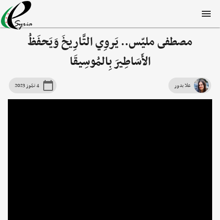
مصطفى مليّس.. يَروِي التَّارِيخَ وَيَحفَظُ
الأَسَاطِيرَ بِالمُوسِيقَا
علا بدور
4 تمّوز 2023