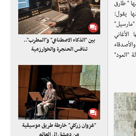
 تابعها " طارق
ها يقول:
"مارسيل"
 الأغاني
بين "الذكاء الاصطناعي" و"المطرب"..
الأصدقاء
تنافس الحنجرة والخوارزمية
 "العود"
"غزوان زركلي" خارطة طريق موسيقية
من دمشق إلى العالم