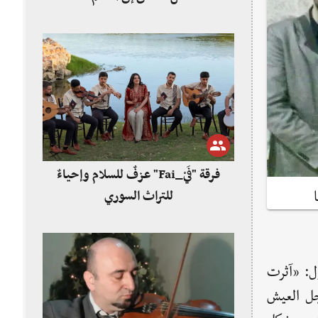
فرقة "فَيْ_Fai" عزفٌ للسلام وإحياءٌ
للتراث السوري
ل: «آثرت
جل العيش