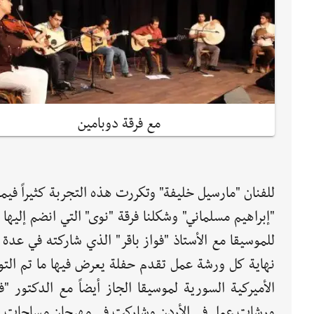
مع فرقة دوبامين
للفنان "مارسيل خليفة" وتكررت هذه التجربة كثيراً في
"إبراهيم مسلماني" وشكلنا فرقة "نوى" التي انضم إليها ف
للموسيقا مع الأستاذ "فواز باقر" الذي شاركته في عدة
نهاية كل ورشة عمل تقدم حفلة يعرض فيها ما تم التوص
الأميركية السورية لموسيقا الجاز أيضاً مع الدكتور 
ورشات عمل في الأردن وشاركت في مهرجان مساحات ش