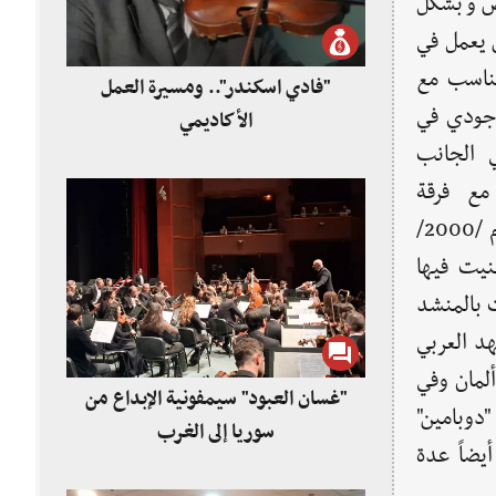
فض وبشكل
ن يعمل في
تناسب مع
"فادي اسكندر".. ومسيرة العمل
بوجودي في
الأكاديمي
 الجانب
مع فرقة
فلسطينية لتقديم تراث البلدين، بعد ذلك وفي العام /2000/
يت فيها
ت بالمنشد
هد العربي
ألمان وفي
"غسان العبود" سيمفونية الإبداع من
دوبامين"
سوريا إلى الغرب
يضاً عدة