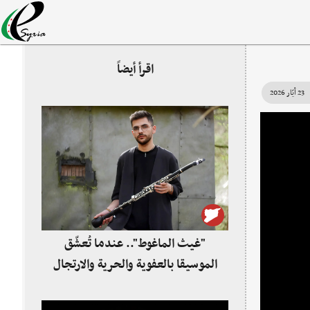
اقرأ أيضاً
23 أيّار 2026
"غيث الماغوط".. عندما تُعشّق
الموسيقا بالعفوية والحرية والارتجال