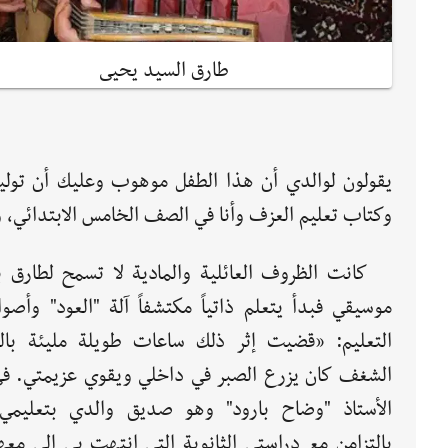
طارق السيد يحيى
يقولون لوالدي أن هذا الطفل موهوب وعليك أن توليه 
وكتاب تعليم العزف وأنا في الصف الخامس الابتدائي، 
كانت الظروف العائلية والمادية لا تسمح لطارق 
موسيقي فبدأ يتعلم ذاتياً مكتشفاً آلة "العود" وأصو
التعليم: «قضيت إثر ذلك ساعات طويلة مليئة بال
الأستاذ "وضاح بارود" وهو صديق والدي بتعليمي
بالتزامن مع دراستي الثانوية التي انتهت بي إلى مع