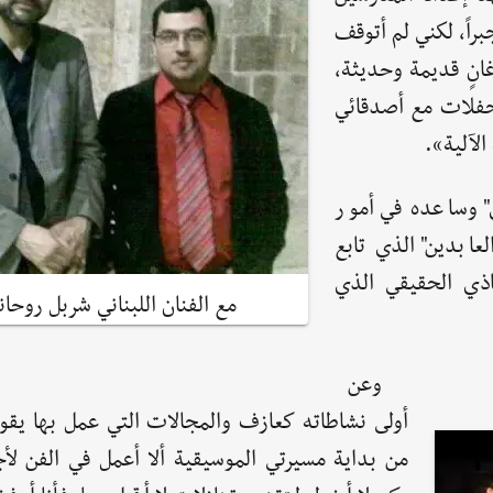
راً، لكني لم أتوقف
انٍ قديمة وحديثة،
حفلات مع أصدقائي
الآلية».
" وساعده في أمور
عابدين" الذي تابع
ذي الحقيقي الذي
مع الفنان اللبناني شربل روحانا
وعن
أولى نشاطاته كعازف والمجالات التي عمل بها يقو
من بداية مسيرتي الموسيقية ألا أعمل في الفن لأ