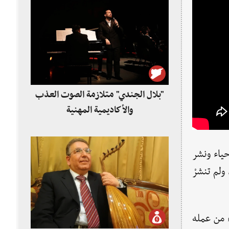
"بلال الجندي" متلازمة الصوت العذب
والأكاديمية المهنية
حياء ونشر
ة آنذاك، ولم تنشرْ
ء من عمله