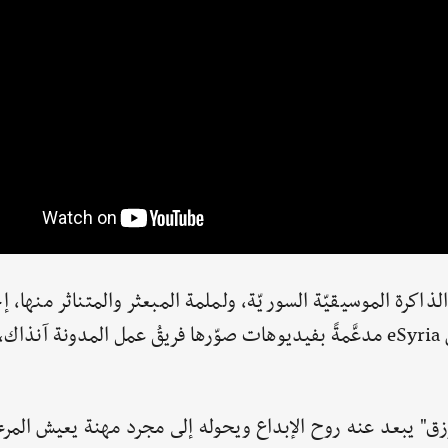
اكرة الموسيقيّة السوريّة، ولملمة المبعثر والمتناثر منها، إ
العديد من المواد المنشورة منذ أعوام على مدونة وطن eSyria مدعَّمةً بفيديوهات صوّرها فريقُ عمل المدون
لرزق" يبعد عنه روح الإبداع ويحوله إلى مجرد مهنة يعيش المر