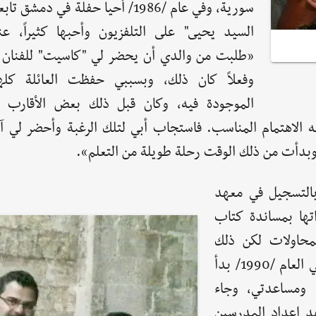
سورية، وفي عام /1986/ أحيا حفلة في دمشق
السيد يحيى" على التلفزيون وأحبها كثيراً، عن
«طلبت من والدي أن يحضر لي "كاسيت" للفنان 
وفعلاً كان ذلك، وبسببي حفظت العائلة كلها
الموجودة فيه، وكان قبل ذلك بعض الأقارب و
الاهتمام المناسب. فاستجاب أبي لتلك الرغبة وأحضر لي آلة
وبدأت من ذلك الوقت رحلة طويلة من التعلم».
بالتسجيل في معهد
اتها بمساندة كتاب
محاولات لكن ذلك
الشغف كان يزرع الصبر في داخلي ويقوي عزيمتي. في العام /1990/ بدأ
 ومساعدتي، وجاء
هد إعداد المدرسين