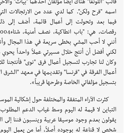
قالب "اللونغا" هناك أيضاً مؤلفان أحدهما "بيات" والآخر
اسمه "فرح ولكن". كما لدي عدد من الارتجالات التي
فيما بعد وتحولت إلى أعمال قائمة، أضف إلى ذل
أنني لا أحب المشي بخطى سريعة في هذا المجال وأنا 
لكني أفضل أن أنتج خلال مسيرتي عملاً واحداً يحوي 
وكان لنا تجارب لتسجيل أعمال فرق "نوى" فأنتجنا ثل
أعمال الفرقة في "فرنسا" وتقديمها في معهد "الشرق ال
بتسجيل مؤلفاتي الخاصة وطرحها قريباً».
كثرت الآراء المتفقة والمختلفة حول إشكالية الموسيق
التباين لا قيمة له اليوم وسط غياب الدعم المطلوب م
يقولون بعدم وجود موسيقا عربية وينسبون فننا إلى ال
شخص لا قناعة له بوجوده أصلاً، أما من يعمل اليوم ع