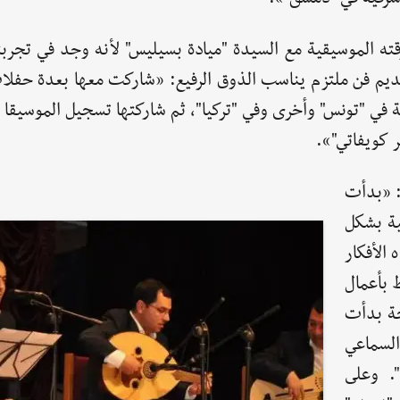
ه الموسيقية مع السيدة "ميادة بسيليس" لأنه وجد في تجربتها
ديم فن ملتزم يناسب الذوق الرفيع: «شاركت معها بعدة حفلا
لة في "تونس" وأخرى وفي "تركيا"، ثم شاركتها تسجيل الموسيقا 
 كويفاتي"».
: «بدأت
ية بشكل
الأفكار
 بأعمال
جة بدأت
السماعي
". وعلى