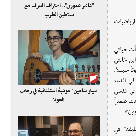
"عامر عموري".. احتراف العزف مع
سلاطين الطرب
الرياضيات
أت حياتي
ابن خالتي
ً جميلاً،
ي الغناء
 في نفسي
"ميار شاهين" موهبةٌ استثنائية في رحاب
"العود"
نت صغيراً
يون».
ليفة" في