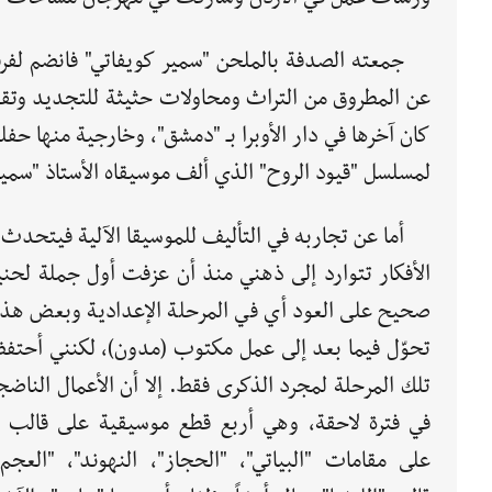
جمعته الصدفة بالملحن "سمير كويفاتي" فانضم لفرقت
عن المطروق من التراث ومحاولات حثيثة للتجديد وتق
كان آخرها في دار الأوبرا بـ "دمشق"، وخارجية منها حف
لمسلسل "قيود الروح" الذي ألف موسيقاه الأستاذ "سمير
أما عن تجاربه في التأليف للموسيقا الآلية فيتحدث
الأفكار تتوارد إلى ذهني منذ أن عزفت أول جملة لحن
صحيح على العود أي في المرحلة الإعدادية وبعض هذه 
تحوّل فيما بعد إلى عمل مكتوب (مدون)، لكنني أحتفظ
تلك المرحلة لمجرد الذكرى فقط. إلا أن الأعمال الناض
في فترة لاحقة، وهي أربع قطع موسيقية على قالب 
على مقامات "البياتي"، "الحجاز"، النهوند"، "العجم