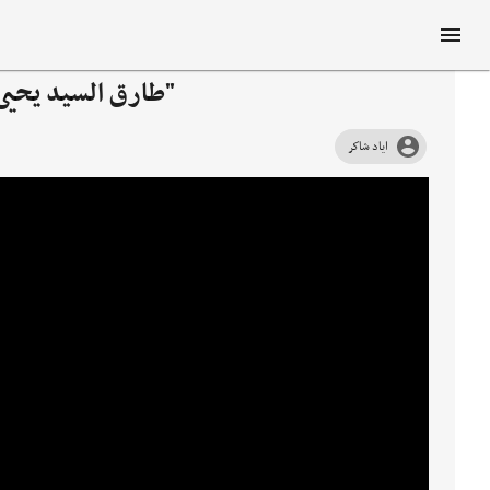
"طارق السيد يحيى
اياد شاكر