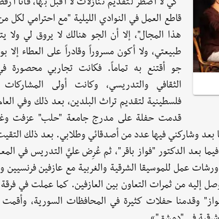
كي لا أضطر لتقديم تنازلات لا أقبل بها، فأنا أر
قاطع العمل في النوادي الليلية "مع احترامي لكل م
هذا المجال"، إلا أن الجو هنالك لا يروق لي ولا ي
طبيعتي، ولا أكون مسروراً وقادراً على العطاء إلا 
جو أقتنع به تماماً. فكانت تجاربي محصورة في
الثقافي والتدريسي، وكانت أولى المشاركات 
قدمت حفلة على مدرج جامعة "حلب" عزفت وغن
ما بعد وشاركني فيها عدد من أصدقائي وطلابي. بعد ذلك التقي
يما بعد الدكتور "فواز باقر"، ثم عُرِض عليَّ التدريس في المع
 ورشات عمل للموسيقا الشرقية والغربية مع عازفين فرنسيين و
ل إليه من ثمرات التعاون بين العازفين. كما عملت في فرقة "
"فواز" وقدمنا حفلات كثيرة في المحافظات السورية، وأقمت أ
رقية في "دمشق"».