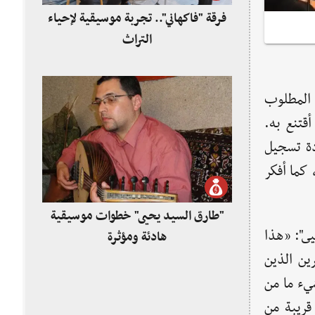
فرقة "فاكهاني".. تجربة موسيقية لإحياء
التراث
 المطلوب
قتنع به.
دة تسجيل
 كما أفكر
"طارق السيد يحيى" خطوات موسيقية
يى": «هذا
هادئة ومؤثرة
ين الذين
يء ما من
قريبة من