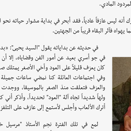
لمردود المادي.
أنه ليس عازفاً عادياً، فقد أبحر في بداية مشوار حياته نحو 
يهواه فآثر البقاء قريباً من الجهتين.
في حديثه عن بداياته يقول "السيد يحيى": «بد
في جو أسري بعيد عن أمور الفن وقضاياه، إلا أن 
كان يعزف قليلاً على العود وأخي الأصغر يمتلك صوتا
وفي اجتماعات العائلة كنا نمضي ساعات جميلة ف
والعزف فتعلقت منذ الصغر بالموسيقا، ووجدت
ولهاً شديداً تجاه آلة "العود" تحديداً، وأذكر أني ك
أترك الألعاب وأجلس لأستمع إلى عازف على التلفز
لمع في تلك الفترة نجم الأستاذ "مرسيل خ