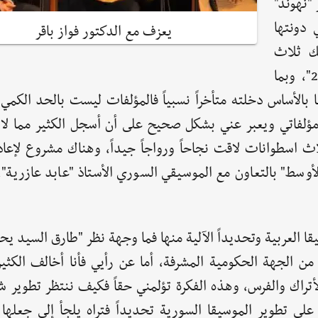
 "نهوند"
 دونتها
يعزف مع الدكتور فواز باقر
ك ثلاث
رقصات، هي: "باب انطاكية، نصف أمنية، شتاء2004"، وبما
بالأساس دخلته متأخراً نسبياً فالمؤلفات ليست بالحد الكمي
مؤلفاتي ويعبر عني بشكل صحيح على أن أسجل الكثير مما لا أ
اث اسطوانات لاقت نجاحاً ورواجاً جيداً، وهناك مشروع لإعا
أوسط" بالتعاون مع الموسيقي السوري الأستاذ "عابد عازرية"،
ا العربية وتحديداً الآلية منها فما وجهة نظر "طارق السيد يح
ن الجهة الحكومية المشرفة، أما عن رأيي فأنا أخالف الكثير
أتراك والفرس، وهذه الفكرة تؤلمني حقاً فكيف ننتظر تطوير ش
لى تطوير الموسيقا السورية تحديداً فتراه يلجأ إلى جعلها 